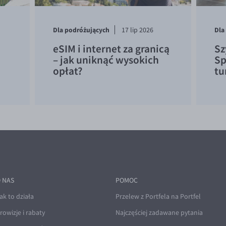
Dla podróżujących
Dla
17 lip 2026
d
eSIM i internet za granicą
Sz
– jak uniknąć wysokich
Sp
opłat?
tu
 NAS
POMOC
ak to działa
Przelew z Portfela na Portfel
rowizje i rabaty
Najczęściej zadawane pytania