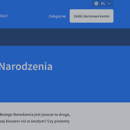
PL
TAKT
Zaloguj się
Załóż darmowe konto
 Narodzenia
Bożego Narodzenia jest jeszcze ta druga,
ej kieszeni niż w zeszłym? Czy prezenty