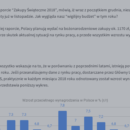
aporcie “Zakupy Świąteczne 2018”, mówią, iż wraz z początkiem grudnia, ni
ty już w listopadzie. Jak wygląda nasz “wigilijny budżet” w tym roku?
j raporcie, Polacy planują wydać na bożonarodzeniowe zakupy ok. 1170 zł
ierze skutek aktualnej sytuacji na rynku pracy, a przede wszystkim wzrostu 
ystko wskazuje na to, że w porównaniu z poprzednimi latami, istnieją po
oku. Jeśli przeanalizujemy dane z rynku pracy, dostarczane przez Główny 
, praktycznie w każdym miesiącu 2018 roku odnotowany został wzrost wy
przedstawia poniższy wykres.