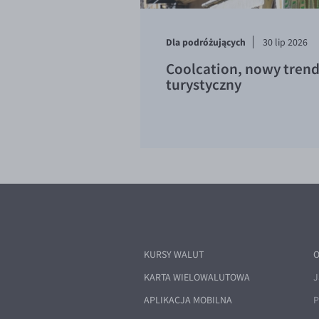
Dla podróżujących
30 lip 2026
Coolcation, nowy tren
turystyczny
KURSY WALUT
O
KARTA WIELOWALUTOWA
J
APLIKACJA MOBILNA
P