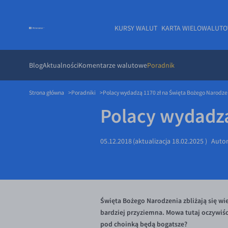
KURSY WALUT
KARTA WIELOWALUT
Blog
Aktualności
Komentarze walutowe
Poradnik
Strona główna
Poradniki
Polacy wydadzą 1170 zł na Święta Bożego Narodze
Polacy wydadzą
05.12.2018
(aktualizacja
18.02.2025
)
Auto
Święta Bożego Narodzenia zbliżają się wie
bardziej przyziemna. Mowa tutaj oczywiśc
pod choinką będą bogatsze?