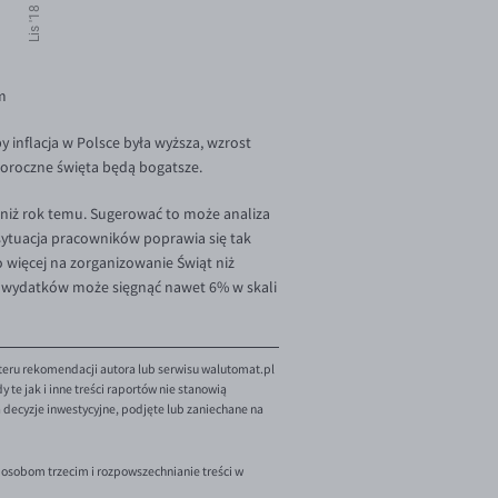
m
inflacja w Polsce była wyższa, wzrost
goroczne święta będą bogatsze.
iż rok temu. Sugerować to może analiza
sytuacja pracowników poprawia się tak
 więcej na zorganizowanie Świąt niż
st wydatków może sięgnąć nawet 6% w skali
teru rekomendacji autora lub serwisu walutomat.pl
te jak i inne treści raportów nie stanowią
decyzje inwestycyjne, podjęte lub zaniechane na
 osobom trzecim i rozpowszechnianie treści w