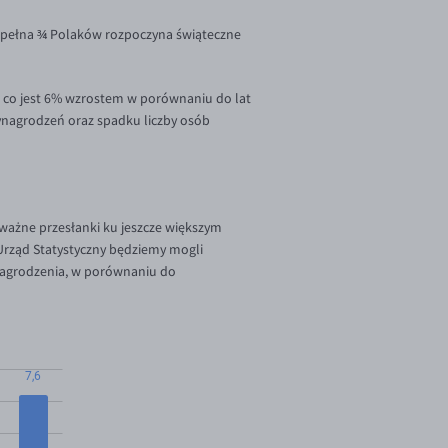
espełna ¾ Polaków rozpoczyna świąteczne
, co jest 6% wzrostem w porównaniu do lat
wynagrodzeń oraz spadku liczby osób
ważne przesłanki ku jeszcze większym
Urząd Statystyczny będziemy mogli
nagrodzenia, w porównaniu do