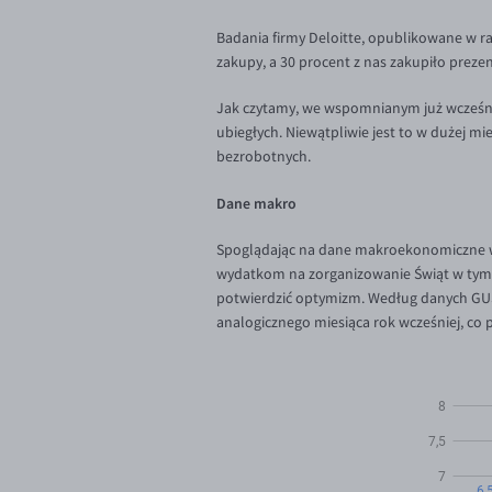
Badania firmy Deloitte, opublikowane w r
zakupy, a 30 procent z nas zakupiło prezen
Jak czytamy, we wspomnianym już wcześnie
ubiegłych. Niewątpliwie jest to w dużej m
bezrobotnych.
Dane makro
Spoglądając na dane makroekonomiczne wsz
wydatkom na zorganizowanie Świąt w tym r
potwierdzić optymizm. Według danych GUS
analogicznego miesiąca rok wcześniej, co 