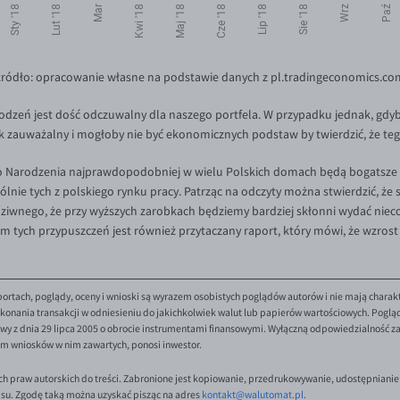
źródło: opracowanie własne na podstawie danych z pl.tradingeconomics.co
zeń jest dość odczuwalny dla naszego portfela. W przypadku jednak, gdyby 
ak zauważalny i mogłoby nie być ekonomicznych podstaw by twierdzić, że te
 Narodzenia najprawdopodobniej w wielu Polskich domach będą bogatsze n
ie tych z polskiego rynku pracy. Patrząc na odczyty można stwierdzić, że 
dziwnego, że przy wyższych zarobkach będziemy bardziej skłonni wydać nieco
em tych przypuszczeń jest również przytaczany raport, który mówi, że wzro
ortach, poglądy, oceny i wnioski są wyrazem osobistych poglądów autorów i nie mają charak
onania transakcji w odniesieniu do jakichkolwiek walut lub papierów wartościowych. Poglądy 
y z dnia 29 lipca 2005 o obrocie instrumentami finansowymi. Wyłączną odpowiedzialność za 
em wniosków w nim zawartych, ponosi inwestor.
ch praw autorskich do treści. Zabronione jest kopiowanie, przedrukowywanie, udostępnianie
isu. Zgodę taką można uzyskać pisząc na adres
kontakt@walutomat.pl
.