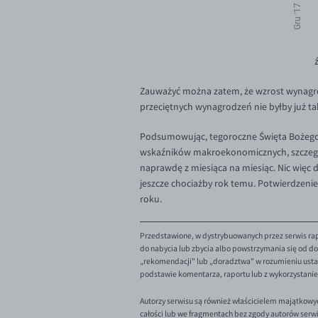
Zauważyć można zatem, że wzrost wynagrod
przeciętnych wynagrodzeń nie byłby już t
Podsumowując, tegoroczne Święta Bożego
wskaźników makroekonomicznych, szczególn
naprawdę z miesiąca na miesiąc. Nic więc 
jeszcze chociażby rok temu. Potwierdzeni
roku.
Przedstawione, w dystrybuowanych przez serwis rap
do nabycia lub zbycia albo powstrzymania się od dok
„rekomendacji" lub „doradztwa" w rozumieniu ustaw
podstawie komentarza, raportu lub z wykorzystani
Autorzy serwisu są również właścicielem majątkowy
całości lub we fragmentach bez zgody autorów serw