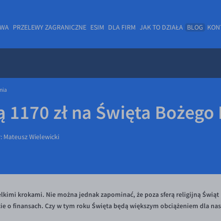
OWA
PRZELEWY ZAGRANICZNE
ESIM
DLA FIRM
JAK TO DZIAŁA
BLOG
KON
nia
 1170 zł na Święta Bożego
r:
Mateusz Wielewicki
lkimi krokami. Nie można jednak zapominać, że poza sferą religijną Świąt 
ie o finansach. Czy w tym roku Święta będą większym obciążeniem dla nasz