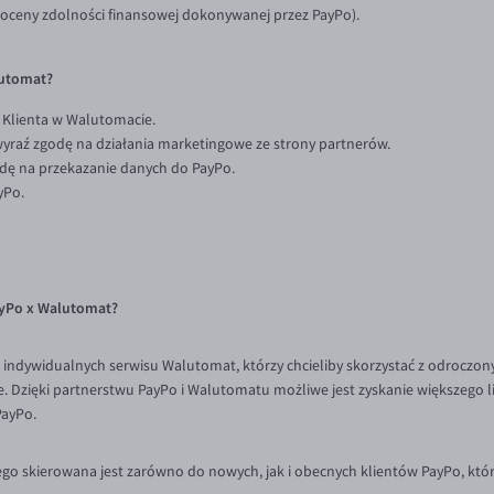
 oceny zdolności finansowej dokonywanej przez PayPo).
lutomat?
u Klienta w Walutomacie.
wyraź zgodę na działania marketingowe ze strony partnerów.
zgodę na przekazanie danych do PayPo.
yPo.
ayPo x Walutomat?
 indywidualnych serwisu Walutomat, którzy chcieliby skorzystać z odroczony
. Dzięki partnerstwu PayPo i Walutomatu możliwe jest zyskanie większego 
PayPo.
o skierowana jest zarówno do nowych, jak i obecnych klientów PayPo, któr