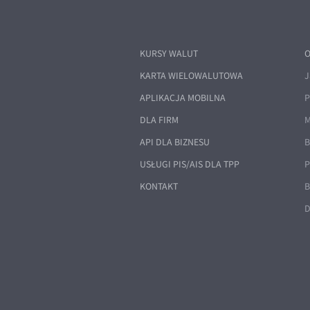
KURSY WALUT
O
KARTA WIELOWALUTOWA
J
APLIKACJA MOBILNA
P
DLA FIRM
M
API DLA BIZNESU
B
USŁUGI PIS/AIS DLA TPP
P
KONTAKT
B
D