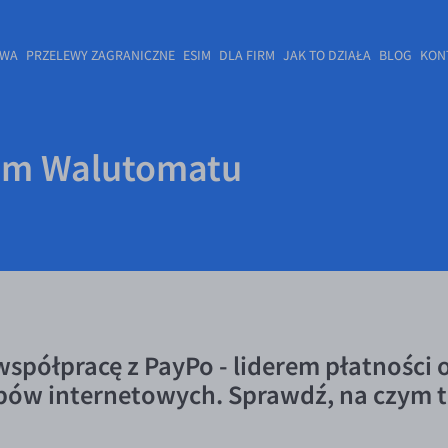
OWA
PRZELEWY ZAGRANICZNE
ESIM
DLA FIRM
JAK TO DZIAŁA
BLOG
KON
em Walutomatu
spółpracę z PayPo - liderem płatności 
pów internetowych. Sprawdź, na czym t