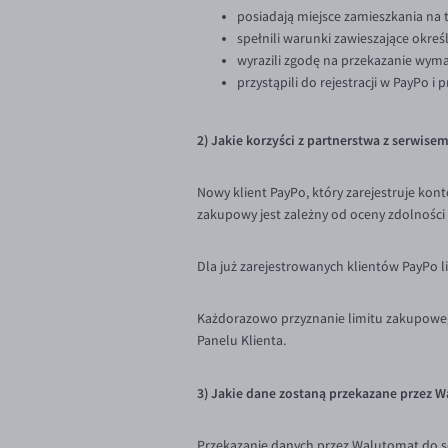
posiadają miejsce zamieszkania na 
spełnili warunki zawieszające okre
wyrazili zgodę na przekazanie wym
przystąpili do rejestracji w PayPo i
2) Jakie korzyści z partnerstwa z serwise
Nowy klient PayPo, który zarejestruje ko
zakupowy jest zależny od oceny zdolności
Dla już zarejestrowanych klientów PayPo 
Każdorazowo przyznanie limitu zakupoweg
Panelu Klienta.
3) Jakie dane zostaną przekazane przez 
Przekazanie danych przez Walutomat do se