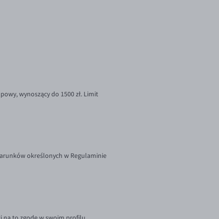
powy, wynoszący do 1500 zł. Limit
 warunków określonych w Regulaminie
i na to zgodę w swoim profilu