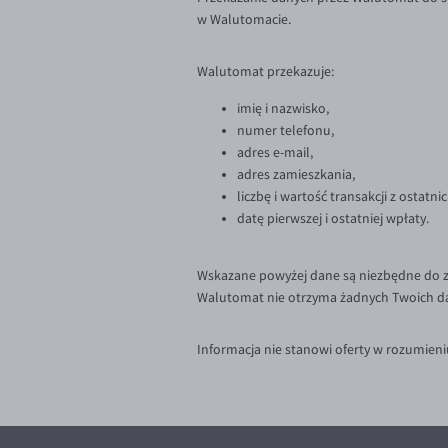
w Walutomacie.
Walutomat przekazuje:
imię i nazwisko,
numer telefonu,
adres e-mail,
adres zamieszkania,
liczbę i wartość transakcji z ostatni
datę pierwszej i ostatniej wpłaty.
Wskazane powyżej dane są niezbędne do za
Walutomat nie otrzyma żadnych Twoich da
Informacja nie stanowi oferty w rozumien