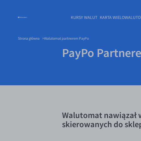
KURSY WALUT
KARTA WIELOWALUT
Strona główna
Walutomat partnerem PayPo
PayPo Partner
Walutomat nawiązał w
skierowanych do skle