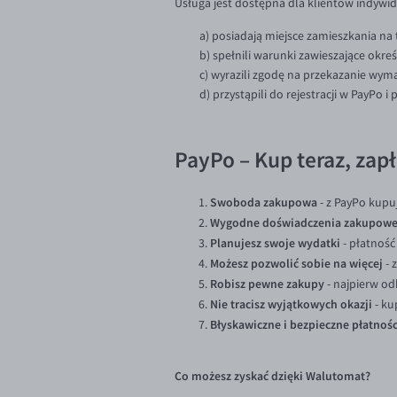
Usługa jest dostępna dla klientów indywi
a) posiadają miejsce zamieszkania na
b) spełnili warunki zawieszające okr
c) wyrazili zgodę na przekazanie wy
d) przystąpili do rejestracji w PayPo 
PayPo – Kup teraz, zapł
Swoboda zakupowa
- z PayPo kupuj
Wygodne doświadczenia zakupow
Planujesz swoje wydatki
- płatność
Możesz pozwolić sobie na więcej
- 
Robisz pewne zakupy
- najpierw od
Nie tracisz wyjątkowych okazji
- ku
Błyskawiczne i bezpieczne płatnośc
Co możesz zyskać dzięki Walutomat?