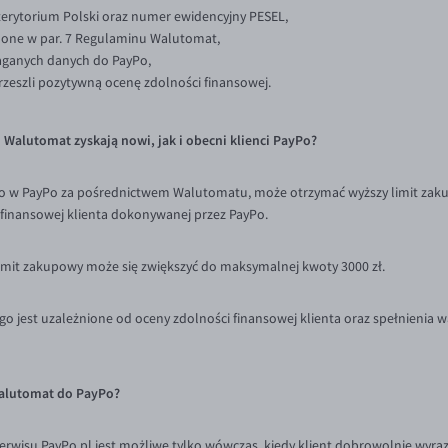
terytorium Polski oraz numer ewidencyjny PESEL,
ślone w par. 7 Regulaminu Walutomat,
aganych danych do PayPo,
 przeszli pozytywną ocenę zdolności finansowej.
m Walutomat zyskają nowi, jak i obecni klienci PayPo?
nto w PayPo za pośrednictwem Walutomatu, może otrzymać wyższy limit zaku
 finansowej klienta dokonywanej przez PayPo.
limit zakupowy może się zwiększyć do maksymalnej kwoty 3000 zł.
o jest uzależnione od oceny zdolności finansowej klienta oraz spełnienia
Walutomat do PayPo?
rwisu PayPo.pl jest możliwe tylko wówczas, kiedy klient dobrowolnie wyraz