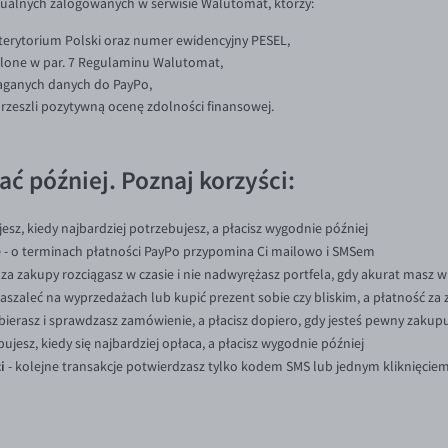
dualnych zalogowanych w serwisie Walutomat, którzy:
 terytorium Polski oraz numer ewidencyjny PESEL,
eślone w par. 7 Regulaminu Walutomat,
maganych danych do PayPo,
i przeszli pozytywną ocenę zdolności finansowej.
ać później. Poznaj korzyści:
esz, kiedy najbardziej potrzebujesz, a płacisz wygodnie później
e
- o terminach płatności PayPo przypomina Ci mailowo i SMSem
 za zakupy rozciągasz w czasie i nie nadwyrężasz portfela, gdy akurat masz 
zaszaleć na wyprzedażach lub kupić prezent sobie czy bliskim, a płatność za
bierasz i sprawdzasz zamówienie, a płacisz dopiero, gdy jesteś pewny zakup
pujesz, kiedy się najbardziej opłaca, a płacisz wygodnie później
i
- kolejne transakcje potwierdzasz tylko kodem SMS lub jednym kliknięciem 