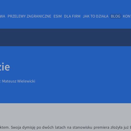
OWA
PRZELEWY ZAGRANICZNE
ESIM
DLA FIRM
JAK TO DZIAŁA
BLOG
KON
ie
r:
Mateusz Wielewicki
ktem. Swoja dymisję po dwóch latach na stanowisku premiera złożyła ju