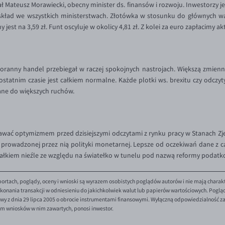
tał Mateusz Morawiecki, obecny minister ds. finansów i rozwoju. Inwestorzy
 skład we wszystkich ministerstwach. Złotówka w stosunku do głównych wal
y jest na 3,59 zł. Funt oscyluje w okolicy 4,81 zł. Z kolei za euro zapłacimy akt
ranny handel przebiegał w raczej spokojnych nastrojach. Większą zmien
tatnim czasie jest całkiem normalne. Każde plotki ws. brexitu czy odczyty 
ane do większych ruchów.
ć optymizmem przed dzisiejszymi odczytami z rynku pracy w Stanach Zje
i prowadzonej przez nią polityki monetarnej. Lepsze od oczekiwań dane z 
e całkiem nieźle ze względu na światełko w tunelu pod nazwą reformy podatk
ortach, poglądy, oceny i wnioski są wyrazem osobistych poglądów autorów i nie mają charak
onania transakcji w odniesieniu do jakichkolwiek walut lub papierów wartościowych. Poglądy 
y z dnia 29 lipca 2005 o obrocie instrumentami finansowymi. Wyłączną odpowiedzialność za 
em wniosków w nim zawartych, ponosi inwestor.