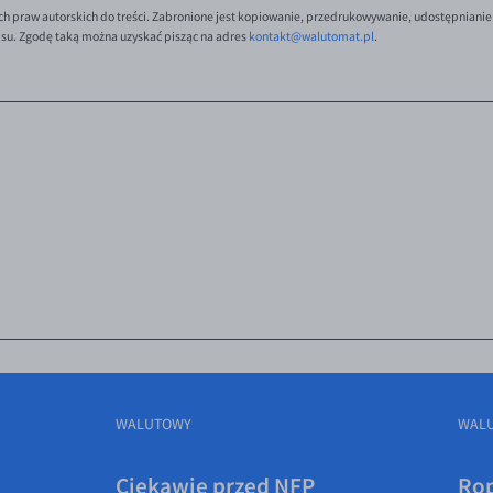
ch praw autorskich do treści. Zabronione jest kopiowanie, przedrukowywanie, udostępnianie
isu. Zgodę taką można uzyskać pisząc na adres
kontakt@walutomat.pl
.
WALUTOWY
WAL
Ciekawie przed NFP
Rop