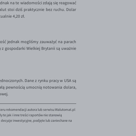
 jednak na te wiadomości zdają się reagować
ut stoi dziś praktycznie bez ruchu. Dolar
ualnie 4,20 zł.
ność jednak mogliśmy zauważyć na parach
z gospodarki Wielkiej Brytanii są uważnie
dnoczonych. Dane z rynku pracy w USA są
całą pewnością umocnią notowania dolara,
owej.
teru rekomendacji autora lub serwisu Walutomat.pl
te jak i inne treści raportów nie stanowią
decyzje inwestycyjne, podjęte lub zaniechane na