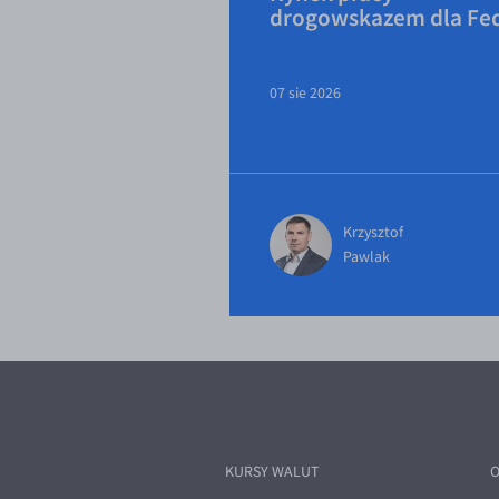
drogowskazem dla Fe
07 sie 2026
Krzysztof
Pawlak
KURSY WALUT
O