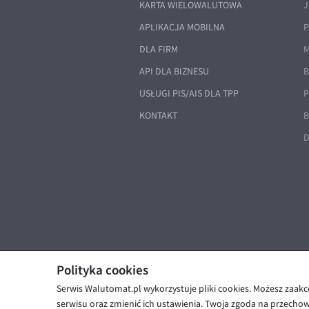
KARTA WIELOWALUTOWA
J
APLIKACJA MOBILNA
P
DLA FIRM
M
API DLA BIZNESU
B
USŁUGI PIS/AIS DLA TPP
P
KONTAKT
B
D
Polityka cookies
Serwis Walutomat.pl wykorzystuje pliki cookies. Możesz zaak
© Walutomat 2026
|
Regulaminy
|
serwisu oraz zmienić ich ustawienia. Twoja zgoda na przecho