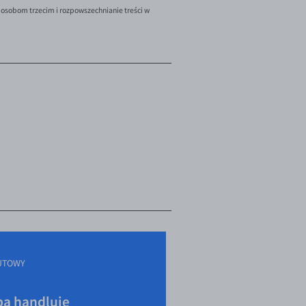
 osobom trzecim i rozpowszechnianie treści w
UTOWY
a handluje