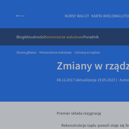
KURSY WALUT
KARTA WIELOWALUT
Blog
Aktualności
Komentarze walutowe
Poradnik
Strona główna
Komentarze walutowe
Zmiany w rządzie
Zmiany w rządz
08.12.2017
(aktualizacja
19.05.2023
)
Auto
Premier składa rezygnację
Rekonstrukcja rządu powoli staje się fa