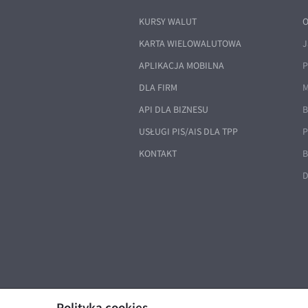
KURSY WALUT
O
KARTA WIELOWALUTOWA
J
APLIKACJA MOBILNA
P
DLA FIRM
M
API DLA BIZNESU
B
USŁUGI PIS/AIS DLA TPP
P
KONTAKT
B
D
Polityka cookies