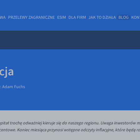
OWA
PRZELEWY ZAGRANICZNE
ESIM
DLA FIRM
JAK TO DZIAŁA
BLOG
KON
cja
r:
Adam Fuchs
apitał trochę odważniej kieruje się do naszego regionu. Uwaga inwestorów m
ocentowe. Koniec miesiąca przynosi wstępne odczyty inflacyjne, które będą ro