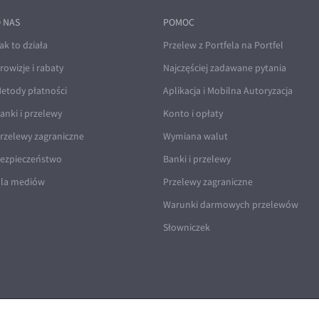
 NAS
POMOC
ak to działa
Przelew z Portfela na Portfel
rowizje i rabaty
Najczęściej zadawane pytania
etody płatności
Aplikacja i Mobilna Autoryzacja
anki i przelewy
Konto i opłaty
rzelewy zagraniczne
Wymiana walut
ezpieczeństwo
Banki i przelewy
la mediów
Przelewy zagraniczne
Warunki darmowych przelewów
Słowniczek