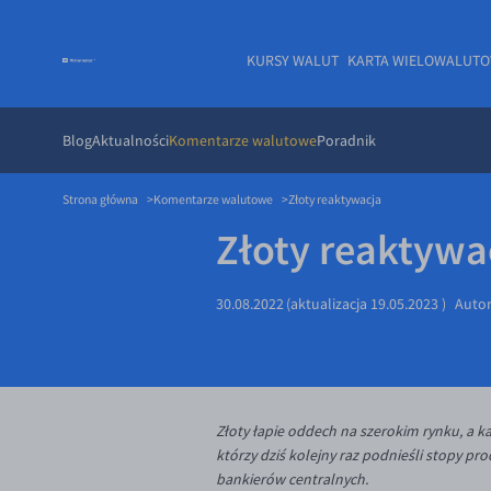
KURSY WALUT
KARTA WIELOWALUT
Blog
Aktualności
Komentarze walutowe
Poradnik
Strona główna
Komentarze walutowe
Złoty reaktywacja
Złoty reaktywa
30.08.2022
(aktualizacja
19.05.2023
)
Auto
Złoty łapie oddech na szerokim rynku, a k
którzy dziś kolejny raz podnieśli stopy pr
bankierów centralnych.