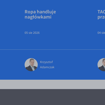
Ropa handluje
TAC
nagłówkami
prz
05 sie 2026
04 si
Krzysztof
Adamczak