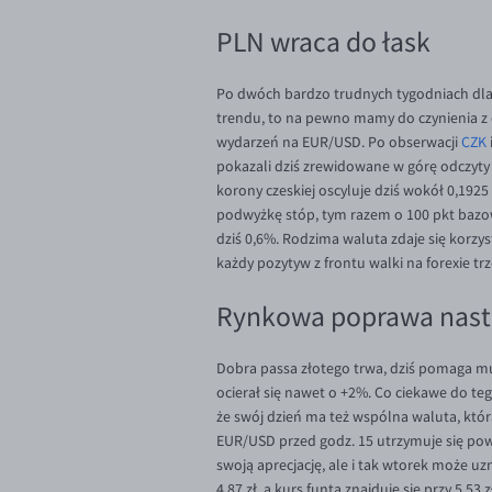
PLN wraca do łask
Po dwóch bardzo trudnych tygodniach dla p
trendu, to na pewno mamy do czynienia z 
wydarzeń na EUR/USD. Po obserwacji
CZK
pokazali dziś zrewidowane w górę odczyty 
korony czeskiej oscyluje dziś wokół 0,1925
podwyżkę stóp, tym razem o 100 pkt bazo
dziś 0,6%. Rodzima waluta zdaje się korz
każdy pozytyw z frontu walki na forexie 
Rynkowa poprawa nast
Dobra passa złotego trwa, dziś pomaga mu
ocierał się nawet o +2%. Co ciekawe do te
że swój dzień ma też wspólna waluta, która
EUR/USD przed godz. 15 utrzymuje się pow
swoją aprecjację, ale i tak wtorek może uzn
4,87 zł, a kurs funta znajduje się przy 5,53 z