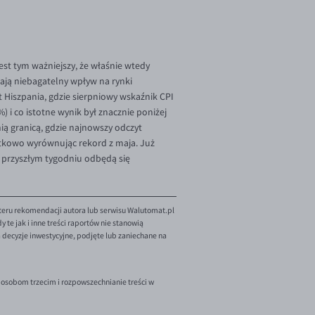
st tym ważniejszy, że właśnie wtedy
ają niebagatelny wpływ na rynki
 Hiszpania, gdzie sierpniowy wskaźnik CPI
 i co istotne wynik był znacznie poniżej
ią granicą, gdzie najnowszy odczyt
atkowo wyrównując rekord z maja. Już
W przyszłym tygodniu odbędą się
teru rekomendacji autora lub serwisu Walutomat.pl
te jak i inne treści raportów nie stanowią
decyzje inwestycyjne, podjęte lub zaniechane na
 osobom trzecim i rozpowszechnianie treści w