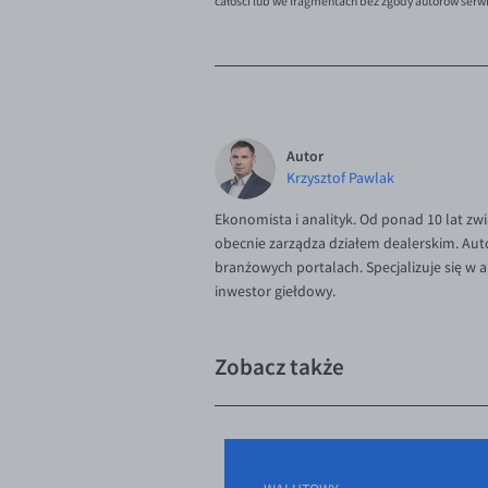
całości lub we fragmentach bez zgody autorów serw
Autor
Krzysztof Pawlak
Ekonomista i analityk. Od ponad 10 lat zw
obecnie zarządza działem dealerskim. Aut
branżowych portalach. Specjalizuje się w
inwestor giełdowy.
Zobacz także