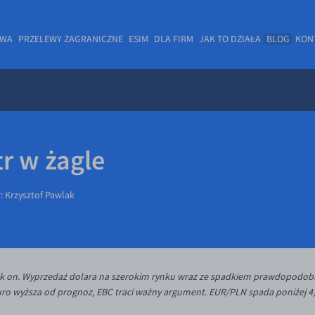
OWA
PRZELEWY ZAGRANICZNE
ESIM
DLA FIRM
JAK TO DZIAŁA
BLOG
KON
tr w żagle
r:
Krzysztof Pawlak
risk on. Wyprzedaż dolara na szerokim rynku wraz ze spadkiem prawdopodob
euro wyższa od prognoz, EBC traci ważny argument. EUR/PLN spada poniżej 4,