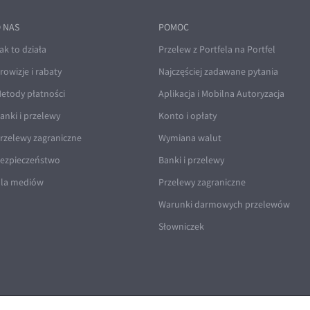
 NAS
POMOC
ak to działa
Przelew z Portfela na Portfel
rowizje i rabaty
Najczęściej zadawane pytania
etody płatności
Aplikacja i Mobilna Autoryzacja
anki i przelewy
Konto i opłaty
rzelewy zagraniczne
Wymiana walut
ezpieczeństwo
Banki i przelewy
la mediów
Przelewy zagraniczne
Warunki darmowych przelewów
Słowniczek