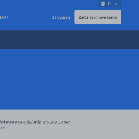
PL
TAKT
Zaloguj się
Załóż darmowe konto
ieństwa podwyżki stóp w USA o 50 pkt
55.