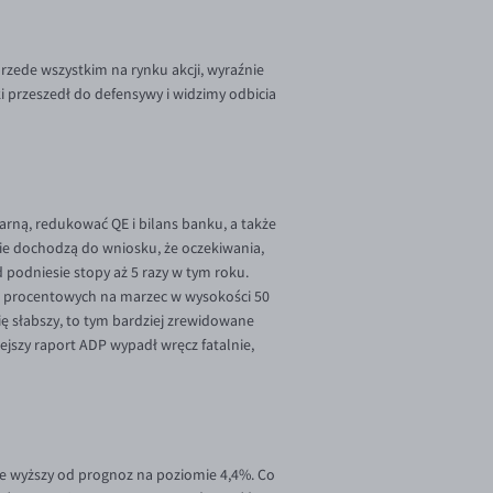
przede wszystkim na rynku akcji, wyraźnie
i przeszedł do defensywy i widzimy odbicia
arną, redukować QE i bilans banku, a także
sie dochodzą do wniosku, że oczekiwania,
podniesie stopy aż 5 razy w tym roku.
p procentowych na marzec w wysokości 50
ię słabszy, to tym bardziej zrewidowane
ejszy raport ADP wypadł wręcz fatalnie,
znie wyższy od prognoz na poziomie 4,4%. Co