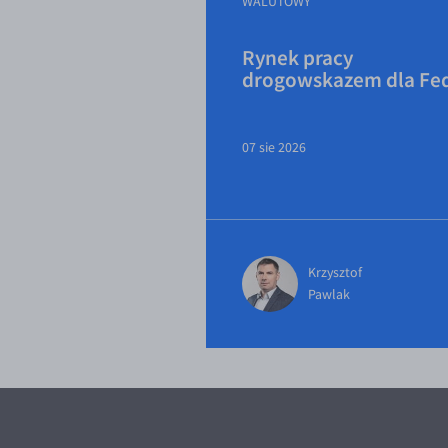
WALUTOWY
Rynek pracy
drogowskazem dla Fe
07 sie 2026
Krzysztof
Pawlak