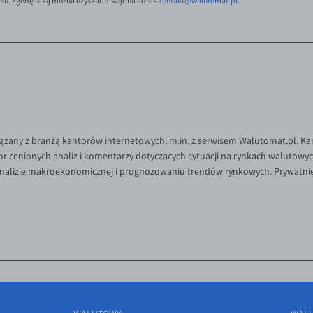
isu. Zgodę taką można uzyskać pisząc na adres
kontakt@walutomat.pl
.
iązany z branżą kantorów internetowych, m.in. z serwisem Walutomat.pl. Ka
or cenionych analiz i komentarzy dotyczących sytuacji na rynkach walutowy
 analizie makroekonomicznej i prognozowaniu trendów rynkowych. Prywatni