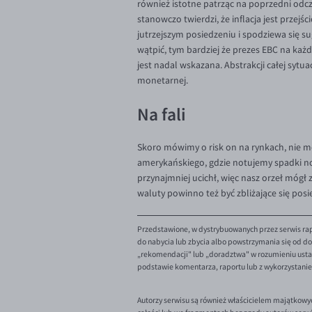
również istotne patrząc na poprzedni odczyt
stanowczo twierdzi, że inflacja jest przej
jutrzejszym posiedzeniu i spodziewa się su
wątpić, tym bardziej że prezes EBC na każ
jest nadal wskazana. Abstrakcji całej sytu
monetarnej.
Na fali
Skoro mówimy o risk on na rynkach, nie mo
amerykańskiego, gdzie notujemy spadki 
przynajmniej ucichł, więc nasz orzeł mógł
waluty powinno też być zbliżające się po
Przedstawione, w dystrybuowanych przez serwis rap
do nabycia lub zbycia albo powstrzymania się od dok
„rekomendacji" lub „doradztwa" w rozumieniu ustaw
podstawie komentarza, raportu lub z wykorzystani
Autorzy serwisu są również właścicielem majątkowy