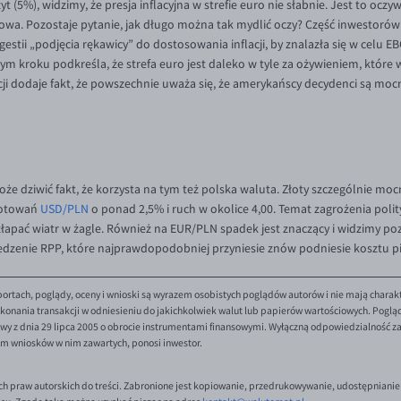
 (5%), widzimy, że presja inflacyjna w strefie euro nie słabnie. Jest to oczyw
ściowa. Pozostaje pytanie, jak długo można tak mydlić oczy? Część inwestoró
gestii „podjęcia rękawicy” do dostosowania inflacji, by znalazła się w celu 
dym kroku podkreśla, że strefa euro jest daleko w tyle za ożywieniem, które
acji dodaje fakt, że powszechnie uważa się, że amerykańscy decydenci są mocn
że dziwić fakt, że korzysta na tym też polska waluta. Złoty szczególnie moc
notowań
USD/PLN
o ponad 2,5% i ruch w okolice 4,00. Temat zagrożenia pol
 złapać wiatr w żagle. Również na EUR/PLN spadek jest znaczący i widzimy po
siedzenie RPP, które najprawdopodobniej przyniesie znów podniesie kosztu 
ortach, poglądy, oceny i wnioski są wyrazem osobistych poglądów autorów i nie mają charak
onania transakcji w odniesieniu do jakichkolwiek walut lub papierów wartościowych. Poglądy 
y z dnia 29 lipca 2005 o obrocie instrumentami finansowymi. Wyłączną odpowiedzialność za 
em wniosków w nim zawartych, ponosi inwestor.
ch praw autorskich do treści. Zabronione jest kopiowanie, przedrukowywanie, udostępnianie