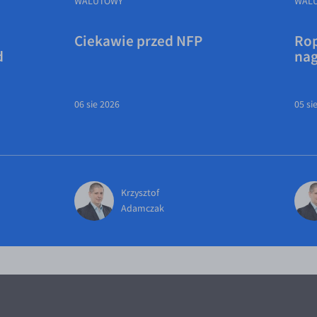
WALUTOWY
WAL
Ciekawie przed NFP
Rop
d
na
06 sie 2026
05 si
Krzysztof
Adamczak