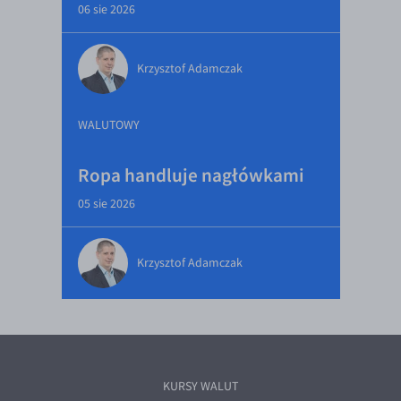
06 sie 2026
Krzysztof Adamczak
WALUTOWY
Ropa handluje nagłówkami
05 sie 2026
Krzysztof Adamczak
KURSY WALUT