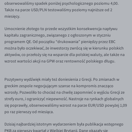
obserwowaliśmy spadek poniżej psychologicznego poziomu 4,00.
Inne pary walutowe
Aplikacja mobilna
Poradnik
Także na parze USD/PLN testowaliśmy poziomy najniższe od 2
KONTAKT
Bezpieczeństwo
AUD/PLN
miesięcy.
Pomoc
Kontakt
BGN/PLN
PL
Umocnienie złotego to przede wszystkim konsekwencja napływu
Dla mediów
CAD/PLN
Pomoc
kapitału zagranicznego, związanego z ogłoszonym w styczniu
programem QE. Od początku “drukowania” pieniędzy przez EBC
CNY/PLN
FAQ
można było oczekiwać, że inwestorzy zwrócą się w kierunku polskich
HKD/PLN
Konto i opłaty
aktywów, co przełoży się na wsparcie dla polskiej waluty, ale także na
wzrost wartości akcji na GPW oraz rentowność polskiego długu.
HUF/PLN
Wymiana walut
ILS/PLN
Banki i przelewy
Pozytywny wydźwięk miały też doniesienia z Grecji. Po zmianach w
JPY/PLN
Przelewy zagraniczne
greckim zespole negocjującym szanse na kompromis znacząco
NZD/PLN
Słowniczek
wzrosły. Pozwoliło to chociaż na chwilę zapomnieć o wyjściu Grecji ze
strefy euro, i ograniczyć niepewność. Nastroje na rynkach globalnych
RON/PLN
się poprawiły, obserwowaliśmy wzrost na parze EUR/USD powyżej 1,09
SGD/PLN
po raz pierwszy od miesiąca.
TRY/PLN
Dzisiaj najbardziej istotnym wydarzeniem była publikacja wstępnego
PKB za pierwszy kwartał z Wielkiej Brytanii. Dane okazały się
ZAR/PLN