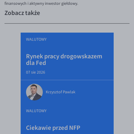
finansowych i aktywny inwestor giełdowy.
Zobacz także
WALUTOWY
Rynek pracy drogowskazem
dla Fed
07 sie 2026
Krzysztof Pawlak
WALUTOWY
Ciekawie przed NFP