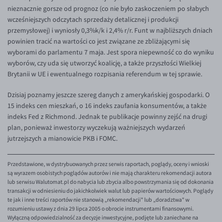
nieznacznie gorsze od prognoz (co nie było zaskoczeniem po słabych
EUR/USD
wcześniejszych odczytach sprzedaży detalicznej i produkcji
przemysłowej) i wyniosły 0,3%k/k i 2,4% r/r. Funt w najbliższych dniach
EUR/GBP
powinien tracić na wartości co jest związane ze zbliżającymi się
EUR/CHF
wyborami do parlamentu 7 maja. Jest spora niepewność co do wyniku
wyborów, czy uda się utworzyć koalicję, a także przyszłości Wielkiej
EUR/CZK
Brytanii w UE i ewentualnego rozpisania referendum w tej sprawie.
EUR/DKK
Dzisiaj poznamy jeszcze szereg danych z amerykańskiej gospodarki. O
EUR/NOK
15 indeks cen mieszkań, o 16 indeks zaufania konsumentów, a także
EUR/SEK
indeks Fed z Richmond. Jednak te publikacje powinny zejść na drugi
plan, ponieważ inwestorzy wyczekują ważniejszych wydarzeń
EUR/AUD
jutrzejszych a mianowicie PKB i FOMC.
EUR/BGN
EUR/CAD
Przedstawione, w dystrybuowanych przez serwis raportach, poglądy, oceny i wnioski
są wyrazem osobistych poglądów autorów i nie mają charakteru rekomendacji autora
EUR/CNY
lub serwisu Walutomat.pl do nabycia lub zbycia albo powstrzymania się od dokonania
transakcji w odniesieniu do jakichkolwiek walut lub papierów wartościowych. Poglądy
EUR/HKD
te jak i inne treści raportów nie stanowią „rekomendacji" lub „doradztwa" w
rozumieniu ustawy z dnia 29 lipca 2005 o obrocie instrumentami finansowymi.
EUR/HUF
Wyłączną odpowiedzialność za decyzje inwestycyjne, podjęte lub zaniechane na