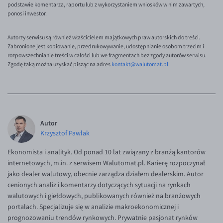
podstawie komentarza, raportu lub z wykorzystaniem wniosków w nim zawartych,
EUR/ILS
ponosi inwestor.
EUR/JPY
Autorzy serwisu są również właścicielem majątkowych praw autorskich do treści.
EUR/NZD
Zabronione jest kopiowanie, przedrukowywanie, udostępnianie osobom trzecim i
EUR/RON
rozpowszechnianie treści w całości lub we fragmentach bez zgody autorów serwisu.
Zgodę taką można uzyskać pisząc na adres
kontakt@walutomat.pl
.
EUR/SGD
EUR/TRY
EUR/ZAR
GBP/USD
Autor
Krzysztof Pawlak
USD/CHF
Ekonomista i analityk. Od ponad 10 lat związany z branżą kantorów
GBP/CHF
internetowych, m.in. z serwisem Walutomat.pl. Karierę rozpoczynał
jako dealer walutowy, obecnie zarządza działem dealerskim. Autor
cenionych analiz i komentarzy dotyczących sytuacji na rynkach
walutowych i giełdowych, publikowanych również na branżowych
portalach. Specjalizuje się w analizie makroekonomicznej i
prognozowaniu trendów rynkowych. Prywatnie pasjonat rynków