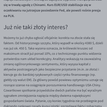
Inne pary walutowe
Aplikacja mobilna
Poradnik
się w trwałą ugodę z Chinami. Kurs EUR/USD stabilizuje się w
oczekiwaniu na jutrzejsze posiedzenie Fed, ale powoli rośnie presja
KONTAKT
Bezpieczeństwo
AUD/PLN
na PLN.
Pomoc
Kontakt
BGN/PLN
PL
Już nie taki złoty interes?
Dla mediów
CAD/PLN
Pomoc
CNY/PLN
FAQ
Możemy to już chyba ogłosić oficjalnie: korekta na złocie stała się
faktem. Od historycznego szczytu, który wypadł w okolicy 4380 $, dzieli
HKD/PLN
Konto i opłaty
nas już ok. 450 $. Taka wycena oznacza, że królewski kruszec od
HUF/PLN
Wymiana walut
maksimum stracił już ponad 10%, co z technicznego punktu widzenia
potwierdza nam układ korekcyjny. Analitycy wskazują na zauważalną
ILS/PLN
Banki i przelewy
zmianę ogólnorynkowego sentymentu, który wysysa kapitał z
JPY/PLN
Przelewy zagraniczne
aktywów postrzeganych jako bezpieczne przystanie (m.in. ze złota) i
kieruje go do bardziej ryzykownych części rynku finansowego (np.
NZD/PLN
Słowniczek
giełdy czy walut EM). Za główny powód powiewu optymizmu uznaje się
RON/PLN
rosnące szanse na osiągnięcie porozumienia handlowego USA-Chiny.
Czwartkowe spotkanie przywódców dwóch państw ma być wyraźnym
SGD/PLN
sygnałem zmniejszenia napięcia między dwiema największymi
TRY/PLN
gospodarkami świata. Pytanie, czy koniec tygodnia nie przebiegnie pod
dyktando rynkowej zasady
ZAR/PLN
kupuj plotki, sprzedawaj fakty
i zobaczymy