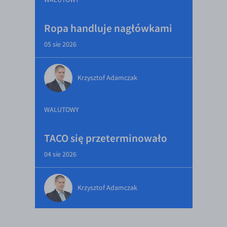
Ropa handluje nagłówkami
05 sie 2026
Krzysztof Adamczak
WALUTOWY
TACO się przeterminowało
04 sie 2026
Krzysztof Adamczak