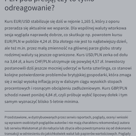
odreagowanie?
Kurs EUR/USD stabilizuje się dziś w rejonie 1,165 $, który z oporu
przeradza się aktualnie we wsparcie. Dla wspólnej waluty wtorkowa
sesja wygląda naprawdę dobrze, co skutkuje np. powrotem kursu
EUR/PLN w pobliże 4,24 zł. Dla złotego nie jest to najłatwiejszy dzień,
ale też m.in. przez małą zmienność na głównej parze globu straty
rodzimej waluty są jeszcze ograniczone. Kurs USD/PLN zerka od dołu
na 3,64 zł, a kurs CHF/PLN utrzymuje się powyżej 4,57 zł. Inwestorzy
postanowili dziś jeszcze mocniej uderzyć w funta szterlinga, co stanowi
kolejne potwierdzenie problemów brytyjskiej gospodarki, która zmaga
się z wciąż wysoką inflacją przy w dalszym ciągu wysokich stopach
procentowych i rosnącym obciążeniu zadłużeniowym. Kurs GBP/PLN
schodzi nawet poniżej 4,84 zł, czyli próbuje wybić lipcowy dołek i tym
samym wyznaczyć blisko 5-letnie minima.
Przedstawione, w dystrybuowanych przez serwis raportach, poglądy, oceny i wnioski
są wyrazem osobistych poglądów autorów i nie mają charakteru rekomendacji autora
lub serwisu Walutomat.pl do nabycia lub zbycia albo powstrzymania się od dokonania
transakcji w odniesieniu do jakichkolwiek walut lub papierów wartościowych. Poglądy