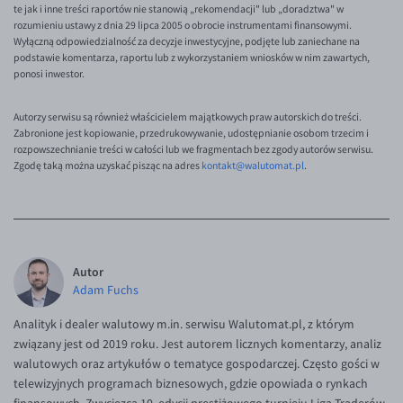
te jak i inne treści raportów nie stanowią „rekomendacji" lub „doradztwa" w
rozumieniu ustawy z dnia 29 lipca 2005 o obrocie instrumentami finansowymi.
Wyłączną odpowiedzialność za decyzje inwestycyjne, podjęte lub zaniechane na
podstawie komentarza, raportu lub z wykorzystaniem wniosków w nim zawartych,
ponosi inwestor.
Autorzy serwisu są również właścicielem majątkowych praw autorskich do treści.
Zabronione jest kopiowanie, przedrukowywanie, udostępnianie osobom trzecim i
rozpowszechnianie treści w całości lub we fragmentach bez zgody autorów serwisu.
Zgodę taką można uzyskać pisząc na adres
kontakt@walutomat.pl
.
Autor
Adam Fuchs
Analityk i dealer walutowy m.in. serwisu Walutomat.pl, z którym
związany jest od 2019 roku. Jest autorem licznych komentarzy, analiz
walutowych oraz artykułów o tematyce gospodarczej. Często gości w
telewizyjnych programach biznesowych, gdzie opowiada o rynkach