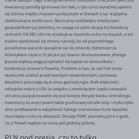
USA w dalszym ciągu trwa
government shutdown
. O ile przez jakiś czas
EUR/ILS
inwestorzy potrafią ignorować ten fakt, o tyle coraz wyraźniej ujawnia
EUR/JPY
się różnica między chaosem politycznym w Stanach a np. względną
stabilnością w strefie euro. Skoro przy rozdźwięku między tymi
EUR/NZD
gospodarkami już jesteśmy, to uwagę na sobie skupią też bankierzy
EUR/RON
centralni. Od EBC nikt nie oczekuje w czwartek ruchu na stopach, a też
trudno spodziewać się zmiany narracji, bo od poprzedniego
EUR/SGD
posiedzenia warunki specjalnie się nie zmieniły. Natomiast za
EUR/TRY
Atlantykiem cięcie o 25 pb jest już dawno skonsumowane, dlatego
jeszcze większą wagę przykładać się będzie do komunikatu i
EUR/ZAR
konferencji Jerome’a Powella. Problem w tym, że szef Fed może
GBP/USD
skutecznie uciekać przed twardymi stwierdzeniami, ponieważ
decydenci poruszają się w coraz gęstszej mgle. Brak większości
USD/CHF
odczytów makro z USA (w związku z
zamknięciem rządu
) niezwykle
GBP/CHF
utrudnia pozycjonowanie się pod kolejne decyzje banku centralnego.
Inwestorzy są wręcz pewni także grudniowej obniżki stóp i chyba tylko
silne poddawanie w wątpliwość takiego scenariusza może wywołać
mocniejsze ruchy na aktywach. Decyzję FOMC poznamy jutro o godz.
19, a Powell wyjdzie na scenę pół godziny później.
PLN pod presją, czy to tylko