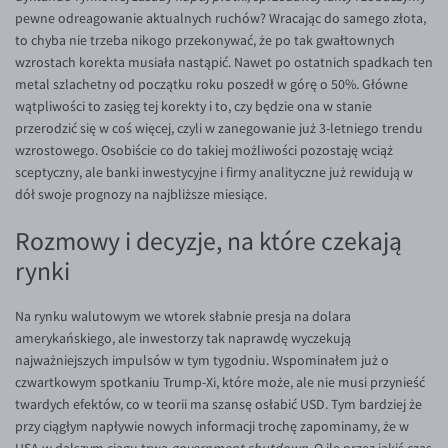
pewne odreagowanie aktualnych ruchów? Wracając do samego złota,
EUR/USD
to chyba nie trzeba nikogo przekonywać, że po tak gwałtownych
wzrostach korekta musiała nastąpić. Nawet po ostatnich spadkach ten
EUR/GBP
metal szlachetny od początku roku poszedł w górę o 50%. Główne
EUR/CHF
wątpliwości to zasięg tej korekty i to, czy będzie ona w stanie
przerodzić się w coś więcej, czyli w zanegowanie już 3-letniego trendu
EUR/CZK
wzrostowego. Osobiście co do takiej możliwości pozostaję wciąż
EUR/DKK
sceptyczny, ale banki inwestycyjne i firmy analityczne już rewidują w
dół swoje prognozy na najbliższe miesiące.
EUR/NOK
EUR/SEK
Rozmowy i decyzje, na które czekają
EUR/AUD
rynki
EUR/BGN
Na rynku walutowym we wtorek słabnie presja na dolara
EUR/CAD
amerykańskiego, ale inwestorzy tak naprawdę wyczekują
EUR/CNY
najważniejszych impulsów w tym tygodniu. Wspominałem już o
czwartkowym spotkaniu Trump-Xi, które może, ale nie musi przynieść
EUR/HKD
twardych efektów, co w teorii ma szansę osłabić USD. Tym bardziej że
EUR/HUF
przy ciągłym napływie nowych informacji trochę zapominamy, że w