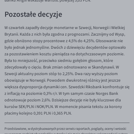
Banku Anglii wskazuje wartość powyżej 5,03 PLN.
EUR/ILS
Pozostałe decyzje
EUR/JPY
EUR/NZD
W czwartek zapadły decyzje monetarne w Szwecji, Norwegii i Wielkiej
EUR/RON
Brytanii. Każda z nich była zgodna z prognozami. Zacznijmy od Wysp,
gdzie obniżono stopy procentowe z 4,5% do 4,25%. Głosowanie nie
EUR/SGD
było jednak jednomyślne. Dwóch z dziewięciu decydentów optowało
EUR/TRY
za pozostawieniem kosztu pieniądza na dotychczasowym poziomie.
Była to mniejszość, przeciwko siedmiu gołębim głosom, które
EUR/ZAR
zdecydowały o cięciu. Brak zmian odnotowano w Skandynawii. W
GBP/USD
Szwecji aktualny poziom stóp to 2,25%. Dwa razy wyższy poziom
obowiązuje w Norwegii. Powodem dwukrotnej różnicy jest jeszcze
USD/CHF
większa dysproporcja dynamiki cen. Szwedzki Riksbank konfrontuje się
GBP/CHF
z inflacją na poziomie 0,3% r/r. W tym samym czasie Norges Bank
odnotowuje poziom 2,6%. Dzisiejsze decyzje nie były kluczowe dla
kursów SEK/PLN i NOK/PLN. W momencie pisania tekstu za korony
płacimy kolejno 0,391 PLN i 0,365 PLN.
Przedstawione, w dystrybuowanych przez serwis raportach, poglądy, oceny i wnioski