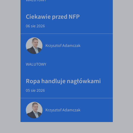
Ciekawie przed NFP
06 sie 2026
Krzysztof Adamczak
WALUTOWY
Ropa handluje nagłówkami
05 sie 2026
Krzysztof Adamczak