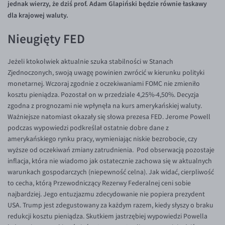
jednak wierzy, że dziś prof. Adam Glapiński będzie równie łaskawy
Inne pary walutowe
Aplikacja mobilna
Poradnik
dla krajowej waluty.
KONTAKT
Bezpieczeństwo
AUD/PLN
Nieugięty FED
Pomoc
Kontakt
BGN/PLN
PL
Dla mediów
CAD/PLN
Pomoc
Jeżeli ktokolwiek aktualnie szuka stabilności w Stanach
Zjednoczonych, swoją uwagę powinien zwrócić w kierunku polityki
CNY/PLN
FAQ
monetarnej. Wczoraj zgodnie z oczekiwaniami FOMC nie zmieniło
HKD/PLN
Konto i opłaty
kosztu pieniądza. Pozostał on w przedziale 4,25%-4,50%. Decyzja
zgodna z prognozami nie wpłynęła na kurs amerykańskiej waluty.
HUF/PLN
Wymiana walut
Ważniejsze natomiast okazały się słowa prezesa FED. Jerome Powell
ILS/PLN
Banki i przelewy
podczas wypowiedzi podkreślał ostatnie dobre dane z
amerykańskiego rynku pracy, wymieniając niskie bezrobocie, czy
JPY/PLN
Przelewy zagraniczne
wyższe od oczekiwań zmiany zatrudnienia. Pod obserwacją pozostaje
NZD/PLN
Słowniczek
inflacja, która nie wiadomo jak ostatecznie zachowa się w aktualnych
warunkach gospodarczych (niepewność celna). Jak widać, cierpliwość
RON/PLN
to cecha, którą Przewodniczący Rezerwy Federalnej ceni sobie
SGD/PLN
najbardziej. Jego entuzjazmu zdecydowanie nie popiera prezydent
USA. Trump jest zdegustowany za każdym razem, kiedy słyszy o braku
TRY/PLN
redukcji kosztu pieniądza. Skutkiem jastrzębiej wypowiedzi Powella
ZAR/PLN