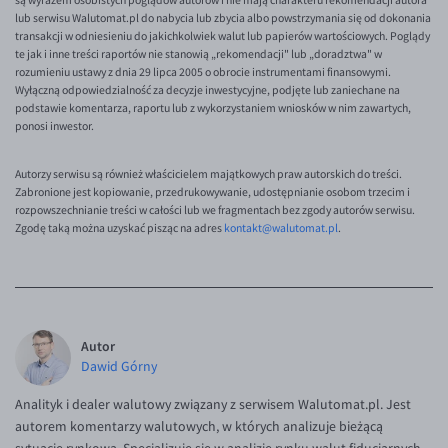
są wyrazem osobistych poglądów autorów i nie mają charakteru rekomendacji autora
lub serwisu Walutomat.pl do nabycia lub zbycia albo powstrzymania się od dokonania
transakcji w odniesieniu do jakichkolwiek walut lub papierów wartościowych. Poglądy
te jak i inne treści raportów nie stanowią „rekomendacji" lub „doradztwa" w
rozumieniu ustawy z dnia 29 lipca 2005 o obrocie instrumentami finansowymi.
Wyłączną odpowiedzialność za decyzje inwestycyjne, podjęte lub zaniechane na
podstawie komentarza, raportu lub z wykorzystaniem wniosków w nim zawartych,
ponosi inwestor.
Autorzy serwisu są również właścicielem majątkowych praw autorskich do treści.
Zabronione jest kopiowanie, przedrukowywanie, udostępnianie osobom trzecim i
rozpowszechnianie treści w całości lub we fragmentach bez zgody autorów serwisu.
Zgodę taką można uzyskać pisząc na adres
kontakt@walutomat.pl
.
Autor
Dawid Górny
Analityk i dealer walutowy związany z serwisem Walutomat.pl. Jest
autorem komentarzy walutowych, w których analizuje bieżącą