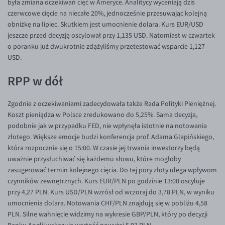
była zmiana oczekiwań cięć w Ameryce. Analitycy wyceniają dziś
czerwcowe cięcie na niecałe 20%, jednocześnie przesuwając kolejną
EUR/USD
obniżkę na lipiec. Skutkiem jest umocnienie dolara. Kurs EUR/USD
EUR/GBP
jeszcze przed decyzją oscylował przy 1,135 USD. Natomiast w czwartek
o poranku już dwukrotnie zdążyliśmy przetestować wsparcie 1,127
EUR/CHF
USD.
EUR/CZK
RPP w dół
EUR/DKK
EUR/NOK
Zgodnie z oczekiwaniami zadecydowała także Rada Polityki Pieniężnej.
EUR/SEK
Koszt pieniądza w Polsce zredukowano do 5,25%. Sama decyzja,
podobnie jak w przypadku FED, nie wpłynęła istotnie na notowania
EUR/AUD
złotego. Większe emocje budzi konferencja prof. Adama Glapińskiego,
EUR/BGN
która rozpocznie się o 15:00. W czasie jej trwania inwestorzy będą
uważnie przysłuchiwać się każdemu słowu, które mogłoby
EUR/CAD
zasugerować termin kolejnego cięcia. Do tej pory złoty ulega wpływom
EUR/CNY
czynników zewnętrznych. Kurs EUR/PLN po godzinie 13:00 oscyluje
przy 4,27 PLN. Kurs USD/PLN wzrósł od wczoraj do 3,78 PLN, w wyniku
EUR/HKD
umocnienia dolara. Notowania CHF/PLN znajdują się w pobliżu 4,58
EUR/HUF
PLN. Silne wahnięcie widzimy na wykresie GBP/PLN, który po decyzji