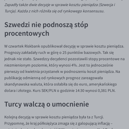
Inne pary walutowe
Aplikacja mobilna
Poradnik
Zapadły także dwie decyzje w sprawie kosztu pieniądza (Szwecja i
Turcja). Każda z nich różniła się od rynkowego konsensusu.
KONTAKT
Bezpieczeństwo
AUD/PLN
Szwedzi nie podnoszą stóp
Pomoc
Kontakt
BGN/PLN
PL
procentowych
Dla mediów
CAD/PLN
Pomoc
CNY/PLN
FAQ
W czwartek Riskbank opublikował decyzję w sprawie kosztu pieniądza.
HKD/PLN
Konto i opłaty
Prognozy zakładały ruch w górę o 25 punktów bazowych. Tak się
jednak nie stało. Szwedzcy decydenci pozostawili stopy procentowe na
HUF/PLN
Wymiana walut
niezmienionym poziomie, który wynosi 4%. Jest to jednocześnie
ILS/PLN
Banki i przelewy
pierwszy od kwietnia przystanek w podnoszeniu koszt pieniądza. Na
publikację odmienną od rynkowych prognoz zareagowała
JPY/PLN
Przelewy zagraniczne
skandynawska waluta, która osłabiła się do euro, amerykańskiego
NZD/PLN
Słowniczek
dolara i złotego. Kurs SEK/PLN o godzinie 14:30 wynosi 0,381 PLN.
RON/PLN
Turcy walczą o umocnienie
SGD/PLN
Kolejną decyzją w sprawie kosztu pieniądza była ta z Turcji.
TRY/PLN
Przypomnę, że kraj półksiężyca zmaga się z galopującą inflacją –
ZAR/PLN