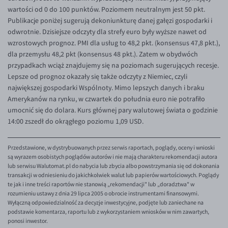
EUR/ILS
wartości od 0 do 100 punktów. Poziomem neutralnym jest 50 pkt.
Publikacje poniżej sugerują dekoniunkturę danej gałęzi gospodarki i
EUR/JPY
odwrotnie. Dzisiejsze odczyty dla strefy euro były wyższe nawet od
EUR/NZD
wzrostowych prognoz. PMI dla usług to 48,2 pkt. (konsensus 47,8 pkt.),
dla przemysłu 48,2 pkt (konsensus 48 pkt.). Zatem w obydwóch
EUR/RON
przypadkach wciąż znajdujemy się na poziomach sugerujących recesje.
EUR/SGD
Lepsze od prognoz okazały się także odczyty z Niemiec, czyli
największej gospodarki Wspólnoty. Mimo lepszych danych i braku
EUR/TRY
Amerykanów na rynku, w czwartek do południa euro nie potrafiło
EUR/ZAR
umocnić się do dolara. Kurs głównej pary walutowej świata o godzinie
14:00 zszedł do okrągłego poziomu 1,09 USD.
GBP/USD
USD/CHF
Przedstawione, w dystrybuowanych przez serwis raportach, poglądy, oceny i wnioski
GBP/CHF
są wyrazem osobistych poglądów autorów i nie mają charakteru rekomendacji autora
lub serwisu Walutomat.pl do nabycia lub zbycia albo powstrzymania się od dokonania
transakcji w odniesieniu do jakichkolwiek walut lub papierów wartościowych. Poglądy
te jak i inne treści raportów nie stanowią „rekomendacji" lub „doradztwa" w
rozumieniu ustawy z dnia 29 lipca 2005 o obrocie instrumentami finansowymi.
Wyłączną odpowiedzialność za decyzje inwestycyjne, podjęte lub zaniechane na
podstawie komentarza, raportu lub z wykorzystaniem wniosków w nim zawartych,
ponosi inwestor.