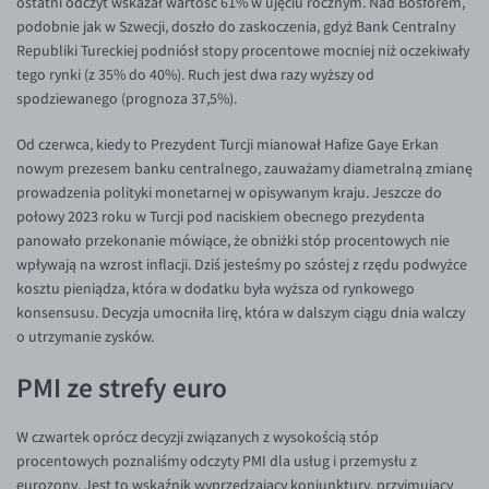
ostatni odczyt wskazał wartość 61% w ujęciu rocznym. Nad Bosforem,
podobnie jak w Szwecji, doszło do zaskoczenia, gdyż Bank Centralny
EUR/USD
Republiki Tureckiej podniósł stopy procentowe mocniej niż oczekiwały
EUR/GBP
tego rynki (z 35% do 40%). Ruch jest dwa razy wyższy od
spodziewanego (prognoza 37,5%).
EUR/CHF
EUR/CZK
Od czerwca, kiedy to Prezydent Turcji mianował Hafize Gaye Erkan
nowym prezesem banku centralnego, zauważamy diametralną zmianę
EUR/DKK
prowadzenia polityki monetarnej w opisywanym kraju. Jeszcze do
EUR/NOK
połowy 2023 roku w Turcji pod naciskiem obecnego prezydenta
panowało przekonanie mówiące, że obniżki stóp procentowych nie
EUR/SEK
wpływają na wzrost inflacji. Dziś jesteśmy po szóstej z rzędu podwyżce
EUR/AUD
kosztu pieniądza, która w dodatku była wyższa od rynkowego
konsensusu. Decyzja umocniła lirę, która w dalszym ciągu dnia walczy
EUR/BGN
o utrzymanie zysków.
EUR/CAD
PMI ze strefy euro
EUR/CNY
EUR/HKD
W czwartek oprócz decyzji związanych z wysokością stóp
procentowych poznaliśmy odczyty PMI dla usług i przemysłu z
EUR/HUF
eurozony. Jest to wskaźnik wyprzedzający koniunktury, przyjmujący