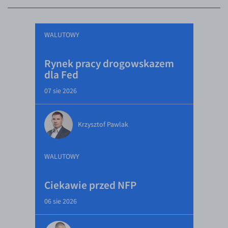
WALUTOWY
Rynek pracy drogowskazem
dla Fed
07 sie 2026
Krzysztof Pawlak
WALUTOWY
Ciekawie przed NFP
06 sie 2026