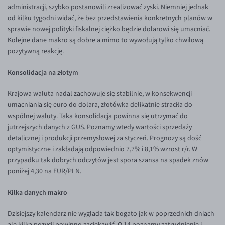
administracji, szybko postanowili zrealizować zyski. Niemniej jednak
EUR/USD
od kilku tygodni widać, że bez przedstawienia konkretnych planów w
sprawie nowej polityki fiskalnej ciężko będzie dolarowi się umacniać.
EUR/GBP
Kolejne dane makro są dobre a mimo to wywołują tylko chwilową
EUR/CHF
pozytywną reakcję.
EUR/CZK
Konsolidacja na złotym
EUR/DKK
Krajowa waluta nadal zachowuje się stabilnie, w konsekwencji
EUR/NOK
umacniania się euro do dolara, złotówka delikatnie straciła do
EUR/SEK
wspólnej waluty. Taka konsolidacja powinna się utrzymać do
jutrzejszych danych z GUS. Poznamy wtedy wartości sprzedaży
EUR/AUD
detalicznej i produkcji przemysłowej za styczeń. Prognozy są dość
EUR/BGN
optymistyczne i zakładają odpowiednio 7,7% i 8,1% wzrost r/r. W
przypadku tak dobrych odczytów jest spora szansa na spadek znów
EUR/CAD
poniżej 4,30 na EUR/PLN.
EUR/CNY
Kilka danych makro
EUR/HKD
Dzisiejszy kalendarz nie wygląda tak bogato jak w poprzednich dniach
EUR/HUF
ale kilka pozycji powinno zaciekawić. O 14 poznamy zatrudnienie i