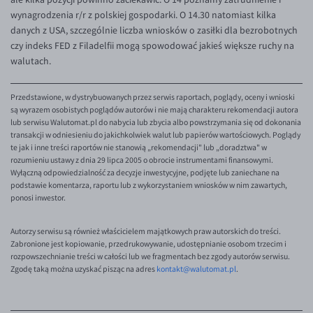
EUR/ILS
wynagrodzenia r/r z polskiej gospodarki. O 14.30 natomiast kilka
danych z USA, szczególnie liczba wniosków o zasiłki dla bezrobotnych
EUR/JPY
czy indeks FED z Filadelfii mogą spowodować jakieś większe ruchy na
EUR/NZD
walutach.
EUR/RON
Przedstawione, w dystrybuowanych przez serwis raportach, poglądy, oceny i wnioski
EUR/SGD
są wyrazem osobistych poglądów autorów i nie mają charakteru rekomendacji autora
EUR/TRY
lub serwisu Walutomat.pl do nabycia lub zbycia albo powstrzymania się od dokonania
transakcji w odniesieniu do jakichkolwiek walut lub papierów wartościowych. Poglądy
EUR/ZAR
te jak i inne treści raportów nie stanowią „rekomendacji" lub „doradztwa" w
rozumieniu ustawy z dnia 29 lipca 2005 o obrocie instrumentami finansowymi.
GBP/USD
Wyłączną odpowiedzialność za decyzje inwestycyjne, podjęte lub zaniechane na
podstawie komentarza, raportu lub z wykorzystaniem wniosków w nim zawartych,
USD/CHF
ponosi inwestor.
GBP/CHF
Autorzy serwisu są również właścicielem majątkowych praw autorskich do treści.
Zabronione jest kopiowanie, przedrukowywanie, udostępnianie osobom trzecim i
rozpowszechnianie treści w całości lub we fragmentach bez zgody autorów serwisu.
Zgodę taką można uzyskać pisząc na adres
kontakt@walutomat.pl
.