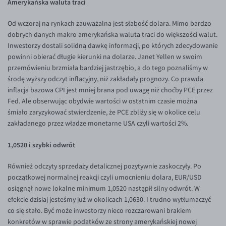
Amerykańska waluta traci
Inne pary walutowe
Aplikacja mobilna
Poradnik
Od wczoraj na rynkach zauważalna jest słabość dolara. Mimo bardzo
KONTAKT
Bezpieczeństwo
AUD/PLN
dobrych danych makro amerykańska waluta traci do większości walut.
Pomoc
Kontakt
BGN/PLN
PL
Inwestorzy dostali solidną dawkę informacji, po których zdecydowanie
powinni obierać długie kierunki na dolarze. Janet Yellen w swoim
Dla mediów
CAD/PLN
Pomoc
przemówieniu brzmiała bardziej jastrzębio, a do tego poznaliśmy w
CNY/PLN
FAQ
środę wyższy odczyt inflacyjny, niż zakładały prognozy. Co prawda
inflacja bazowa CPI jest mniej brana pod uwagę niż choćby PCE przez
HKD/PLN
Konto i opłaty
Fed. Ale obserwując obydwie wartości w ostatnim czasie można
HUF/PLN
Wymiana walut
śmiało zaryzykować stwierdzenie, że PCE zbliży się w okolice celu
zakładanego przez władze monetarne USA czyli wartości 2%.
ILS/PLN
Banki i przelewy
JPY/PLN
Przelewy zagraniczne
1,0520 i szybki odwrót
NZD/PLN
Słowniczek
Również odczyty sprzedaży detalicznej pozytywnie zaskoczyły. Po
RON/PLN
początkowej normalnej reakcji czyli umocnieniu dolara, EUR/USD
osiągnął nowe lokalne minimum 1,0520 nastąpił silny odwrót. W
SGD/PLN
efekcie dzisiaj jesteśmy już w okolicach 1,0630. I trudno wytłumaczyć
TRY/PLN
co się stało. Być może inwestorzy nieco rozczarowani brakiem
konkretów w sprawie podatków ze strony amerykańskiej nowej
ZAR/PLN