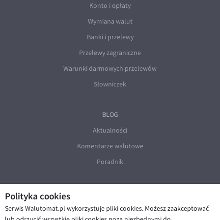
Konto i opłaty
Wymiana walut
Banki i przelewy
Przelewy zagraniczne
Warunki darmowych przelewów
Słowniczek
BLOG
Aktualności
Komentarze walutowe
Poradnik
Polityka cookies
Serwis Walutomat.pl wykorzystuje pliki cookies. Możesz zaakceptować
lub odrzucić wszystkie pliki cookies poza niezbędnymi do