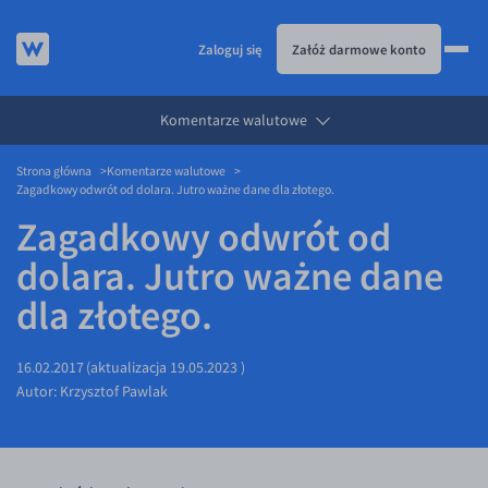
Zaloguj się
Załóż darmowe konto
Komentarze walutowe
KURSY WALUT
Strona główna
Komentarze walutowe
KARTA WIELOWALUTOWA
Kursy walut
Zagadkowy odwrót od dolara. Jutro ważne dane dla złotego.
PRZELEWY ZAGRANICZNE
EUR/PLN
Karta wielowalutowa
Zagadkowy odwrót od
ESIM
USD/PLN
Visa Benefit
dolara. Jutro ważne dane
DLA FIRM
CHF/PLN
dla złotego.
JAK TO DZIAŁA
GBP/PLN
Dla firm
BLOG
CZK/PLN
API dla biznesu
Jak to działa
16.02.2017
(aktualizacja
19.05.2023
)
Autor:
Krzysztof Pawlak
DKK/PLN
Partnerstwa
Prowizje i rabaty
Blog
NOK/PLN
Walutomat Business
Metody płatności
Aktualności
SEK/PLN
Program Afiliacyjny
Banki i przelewy
Komentarze walutowe