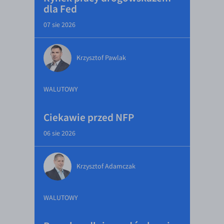
dla Fed
07 sie 2026
Krzysztof Pawlak
WALUTOWY
Ciekawie przed NFP
06 sie 2026
Krzysztof Adamczak
WALUTOWY