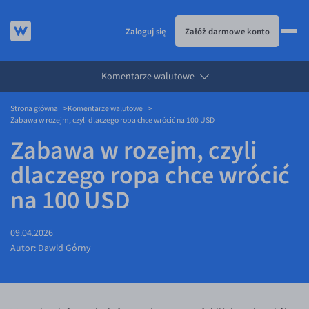
Zaloguj się
Załóż darmowe konto
Komentarze walutowe
KURSY WALUT
Strona główna
Komentarze walutowe
KARTA WIELOWALUTOWA
Kursy walut
Zabawa w rozejm, czyli dlaczego ropa chce wrócić na 100 USD
PRZELEWY ZAGRANICZNE
EUR/PLN
Karta wielowalutowa
Zabawa w rozejm, czyli
ESIM
USD/PLN
Visa Benefit
dlaczego ropa chce wrócić
DLA FIRM
CHF/PLN
na 100 USD
JAK TO DZIAŁA
GBP/PLN
Dla firm
BLOG
CZK/PLN
API dla biznesu
Jak to działa
09.04.2026
Autor:
Dawid Górny
DKK/PLN
Partnerstwa
Prowizje i rabaty
Blog
NOK/PLN
Walutomat Business
Metody płatności
Aktualności
SEK/PLN
Program Afiliacyjny
Banki i przelewy
Komentarze walutowe