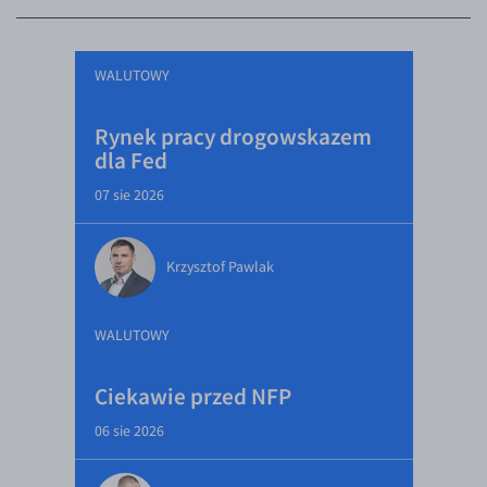
WALUTOWY
Rynek pracy drogowskazem
dla Fed
07 sie 2026
Krzysztof Pawlak
WALUTOWY
Ciekawie przed NFP
06 sie 2026