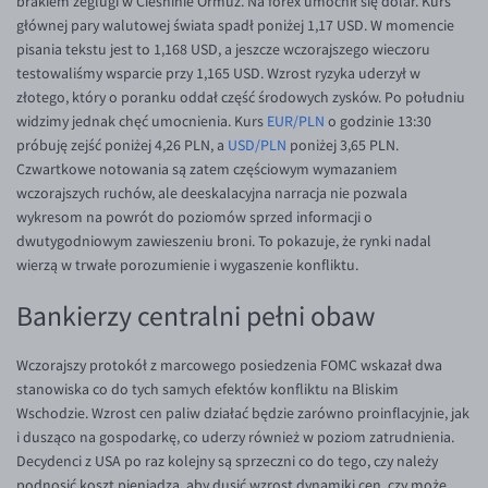
brakiem żeglugi w Cieśninie Ormuz. Na forex umocnił się dolar. Kurs
EUR/ILS
głównej pary walutowej świata spadł poniżej 1,17 USD. W momencie
EUR/JPY
pisania tekstu jest to 1,168 USD, a jeszcze wczorajszego wieczoru
testowaliśmy wsparcie przy 1,165 USD. Wzrost ryzyka uderzył w
EUR/NZD
złotego, który o poranku oddał część środowych zysków. Po południu
EUR/RON
widzimy jednak chęć umocnienia. Kurs
EUR/PLN
o godzinie 13:30
próbuję zejść poniżej 4,26 PLN, a
USD/PLN
poniżej 3,65 PLN.
EUR/SGD
Czwartkowe notowania są zatem częściowym wymazaniem
EUR/TRY
wczorajszych ruchów, ale deeskalacyjna narracja nie pozwala
wykresom na powrót do poziomów sprzed informacji o
EUR/ZAR
dwutygodniowym zawieszeniu broni. To pokazuje, że rynki nadal
GBP/USD
wierzą w trwałe porozumienie i wygaszenie konfliktu.
USD/CHF
Bankierzy centralni pełni obaw
GBP/CHF
Wczorajszy protokół z marcowego posiedzenia FOMC wskazał dwa
stanowiska co do tych samych efektów konfliktu na Bliskim
Wschodzie. Wzrost cen paliw działać będzie zarówno proinflacyjnie, jak
i dusząco na gospodarkę, co uderzy również w poziom zatrudnienia.
Decydenci z USA po raz kolejny są sprzeczni co do tego, czy należy
podnosić koszt pieniądza, aby dusić wzrost dynamiki cen, czy może