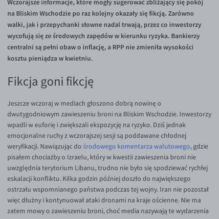
Wczorajsze informacje, które mogły sugerować zbliżający się pokój
Inne pary walutowe
Aplikacja mobilna
Poradnik
na Bliskim Wschodzie po raz kolejny okazały się fikcją. Zarówno
KONTAKT
Bezpieczeństwo
AUD/PLN
walki, jak i przepychanki słowne nadal trwają, przez co inwestorzy
wycofują się ze środowych zapędów w kierunku ryzyka. Bankierzy
Pomoc
Kontakt
BGN/PLN
PL
centralni są pełni obaw o inflację, a RPP nie zmieniła wysokości
Dla mediów
CAD/PLN
Pomoc
kosztu pieniądza w kwietniu.
CNY/PLN
FAQ
Fikcja goni fikcję
HKD/PLN
Konto i opłaty
Jeszcze wczoraj w mediach głoszono dobrą nowinę o
HUF/PLN
Wymiana walut
dwutygodniowym zawieszeniu broni na Bliskim Wschodzie. Inwestorzy
ILS/PLN
Banki i przelewy
wpadli w euforię i zwiększali ekspozycję na ryzyko. Dziś jednak
emocjonalne ruchy z wczorajszej sesji są poddawane chłodnej
JPY/PLN
Przelewy zagraniczne
weryfikacji. Nawiązując do
środowego komentarza walutowego
, gdzie
NZD/PLN
Słowniczek
pisałem chociażby o Izraelu, który w kwestii zawieszenia broni nie
uwzględnia terytorium Libanu, trudno nie było się spodziewać rychłej
RON/PLN
eskalacji konfliktu. Kilka godzin później doszło do największego
SGD/PLN
ostrzału wspomnianego państwa podczas tej wojny. Iran nie pozostał
więc dłużny i kontynuował ataki dronami na kraje ościenne. Nie ma
TRY/PLN
zatem mowy o zawieszeniu broni, choć media nazywają te wydarzenia
ZAR/PLN