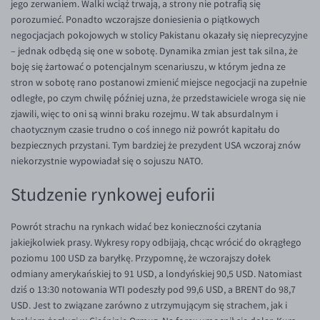
jego zerwaniem. Walki wciąż trwają, a strony nie potrafią się
porozumieć. Ponadto wczorajsze doniesienia o piątkowych
EUR/USD
negocjacjach pokojowych w stolicy Pakistanu okazały się nieprecyzyjne
EUR/GBP
– jednak odbędą się one w sobotę. Dynamika zmian jest tak silna, że
boję się żartować o potencjalnym scenariuszu, w którym jedna ze
EUR/CHF
stron w sobotę rano postanowi zmienić miejsce negocjacji na zupełnie
EUR/CZK
odległe, po czym chwilę później uzna, że przedstawiciele wroga się nie
zjawili, więc to oni są winni braku rozejmu. W tak absurdalnym i
EUR/DKK
chaotycznym czasie trudno o coś innego niż powrót kapitału do
EUR/NOK
bezpiecznych przystani. Tym bardziej że prezydent USA wczoraj znów
niekorzystnie wypowiadał się o sojuszu NATO.
EUR/SEK
EUR/AUD
Studzenie rynkowej euforii
EUR/BGN
Powrót strachu na rynkach widać bez konieczności czytania
EUR/CAD
jakiejkolwiek prasy. Wykresy ropy odbijają, chcąc wrócić do okrągłego
EUR/CNY
poziomu 100 USD za baryłkę. Przypomnę, że wczorajszy dołek
odmiany amerykańskiej to 91 USD, a londyńskiej 90,5 USD. Natomiast
EUR/HKD
dziś o 13:30 notowania WTI podeszły pod 99,6 USD, a BRENT do 98,7
EUR/HUF
USD. Jest to związane zarówno z utrzymującym się strachem, jak i