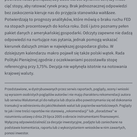
ciąć stopy, aby ratować rynek pracy. Brak jednoznacznej odpowiedzi
bez zaskoczenia kieruje nas do przyjęcia stanowiska wait&see.
Potwierdzają to prognozy analityków, które mówią o braku ruchu FED
na stopach procentowych do końca roku. Dziś i jutro poznamy pełen
pakiet danych z amerykańskiej gospodarki. Odczyty zapewne nie dadzą
odpowiedzi na nurtujące nas pytania, jednak pomogą wskazać
kierunek dalszych zmian w największej gospodarce globu. W
dzisiejszym kalendarzu makro pojawił się także polski wątek. Rada
Polityki Pieniężnej zgodnie z oczekiwaniami pozostawiła stopę
referencyjną przy 3,75%. Decyzja nie wpłynęła istotnie na notowania
krajowej waluty.
Przedstawione, w dystrybuowanych przez serwis raportach, poglądy, oceny i wnioski
są wyrazem osobistych poglądów autorów i nie mają charakteru rekomendacji autora
lub serwisu Walutomat.pl do nabycia lub zbycia albo powstrzymania się od dokonania
transakcji w odniesieniu do jakichkolwiek walut lub papierów wartościowych. Poglądy
te jak i inne treści raportów nie stanowią „rekomendacji" lub „doradztwa" w
rozumieniu ustawy z dnia 29 lipca 2005 o obrocie instrumentami finansowymi.
Wyłączną odpowiedzialność za decyzje inwestycyjne, podjęte lub zaniechane na
podstawie komentarza, raportu lub z wykorzystaniem wniosków w nim zawartych,
ponosi inwestor.