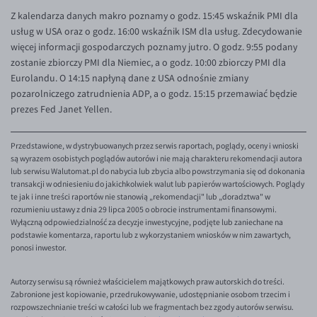
Z kalendarza danych makro poznamy o godz. 15:45 wskaźnik PMI dla
EUR/USD
usług w USA oraz o godz. 16:00 wskaźnik ISM dla usług. Zdecydowanie
EUR/GBP
więcej informacji gospodarczych poznamy jutro. O godz. 9:55 podany
zostanie zbiorczy PMI dla Niemiec, a o godz. 10:00 zbiorczy PMI dla
EUR/CHF
Eurolandu. O 14:15 napłyną dane z USA odnośnie zmiany
EUR/CZK
pozarolniczego zatrudnienia ADP, a o godz. 15:15 przemawiać będzie
prezes Fed Janet Yellen.
EUR/DKK
EUR/NOK
Przedstawione, w dystrybuowanych przez serwis raportach, poglądy, oceny i wnioski
są wyrazem osobistych poglądów autorów i nie mają charakteru rekomendacji autora
EUR/SEK
lub serwisu Walutomat.pl do nabycia lub zbycia albo powstrzymania się od dokonania
EUR/AUD
transakcji w odniesieniu do jakichkolwiek walut lub papierów wartościowych. Poglądy
te jak i inne treści raportów nie stanowią „rekomendacji" lub „doradztwa" w
EUR/BGN
rozumieniu ustawy z dnia 29 lipca 2005 o obrocie instrumentami finansowymi.
Wyłączną odpowiedzialność za decyzje inwestycyjne, podjęte lub zaniechane na
EUR/CAD
podstawie komentarza, raportu lub z wykorzystaniem wniosków w nim zawartych,
ponosi inwestor.
EUR/CNY
EUR/HKD
Autorzy serwisu są również właścicielem majątkowych praw autorskich do treści.
Zabronione jest kopiowanie, przedrukowywanie, udostępnianie osobom trzecim i
EUR/HUF
rozpowszechnianie treści w całości lub we fragmentach bez zgody autorów serwisu.