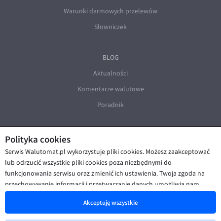
Warunki darmowych przelewów
Słowniczek
BLOG
Aktualności
Komentarze walutowe
Poradnik
Polityka cookies
Serwis Walutomat.pl wykorzystuje pliki cookies. Możesz zaakceptować
lub odrzucić wszystkie pliki cookies poza niezbędnymi do
funkcjonowania serwisu oraz zmienić ich ustawienia. Twoja zgoda na
© Walutomat 2026
|
Regulaminy
|
przechowywanie informacji i przetwarzanie danych umożliwia nam
Polityka prywatności i cookies
|
Deklaracja dostępności
poprawę funkcjonalności strony oraz prezentowanie Ci
Akceptuję wszystkie
spersonalizowanych treści i reklam. Więcej informacji znajdziesz w naszej
Polityce cookies
.