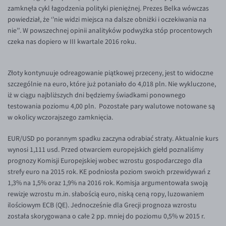
Inne pary walutowe
Aplikacja mobilna
Poradnik
zamknęła cykl łagodzenia polityki pieniężnej. Prezes Belka wówczas
powiedział, że ‘’nie widzi miejsca na dalsze obniżki i oczekiwania na
KONTAKT
Bezpieczeństwo
AUD/PLN
nie’’. W powszechnej opinii analityków podwyżka stóp procentowych
Pomoc
Kontakt
BGN/PLN
czeka nas dopiero w III kwartale 2016 roku.
PL
Dla mediów
CAD/PLN
Pomoc
Złoty kontynuuje odreagowanie piątkowej przeceny, jest to widoczne
CNY/PLN
FAQ
szczególnie na euro, które już potaniało do 4,018 pln. Nie wykluczone,
HKD/PLN
Konto i opłaty
iż w ciągu najbliższych dni będziemy świadkami ponownego
testowania poziomu 4,00 pln. Pozostałe pary walutowe notowane są
HUF/PLN
Wymiana walut
w okolicy wczorajszego zamknięcia.
ILS/PLN
Banki i przelewy
EUR/USD po porannym spadku zaczyna odrabiać straty. Aktualnie kurs
JPY/PLN
Przelewy zagraniczne
wynosi 1,111 usd. Przed otwarciem europejskich giełd poznaliśmy
NZD/PLN
Słowniczek
prognozy Komisji Europejskiej wobec wzrostu gospodarczego dla
strefy euro na 2015 rok. KE podniosła poziom swoich przewidywań z
RON/PLN
1,3% na 1,5% oraz 1,9% na 2016 rok. Komisja argumentowała swoją
SGD/PLN
rewizje wzrostu m.in. słabością euro, niską ceną ropy, luzowaniem
ilościowym ECB (QE). Jednocześnie dla Grecji prognoza wzrostu
TRY/PLN
została skorygowana o całe 2 pp. mniej do poziomu 0,5% w 2015 r.
ZAR/PLN