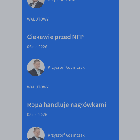
WALUTOWY
Ciekawie przed NFP
06 sie 2026
Krzysztof Adamczak
WALUTOWY
Ropa handluje nagłówkami
05 sie 2026
Krzysztof Adamczak