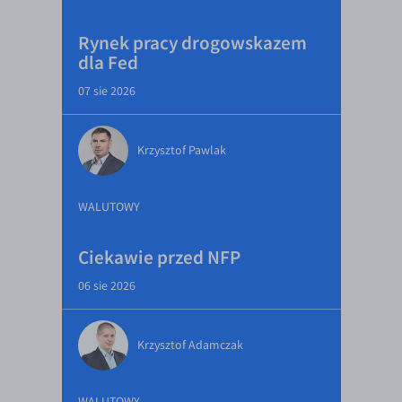
Rynek pracy drogowskazem
dla Fed
07 sie 2026
Krzysztof Pawlak
WALUTOWY
Ciekawie przed NFP
06 sie 2026
Krzysztof Adamczak
WALUTOWY