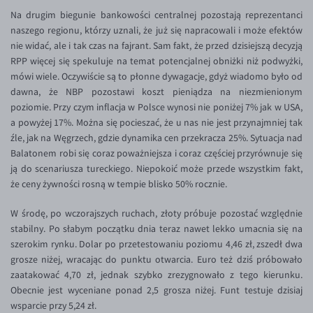
EUR/ILS
Na drugim biegunie bankowości centralnej pozostają reprezentanci
naszego regionu, którzy uznali, że już się napracowali i może efektów
EUR/JPY
nie widać, ale i tak czas na fajrant. Sam fakt, że przed dzisiejszą decyzją
EUR/NZD
RPP więcej się spekuluje na temat potencjalnej obniżki niż podwyżki,
mówi wiele. Oczywiście są to płonne dywagacje, gdyż wiadomo było od
EUR/RON
dawna, że NBP pozostawi koszt pieniądza na niezmienionym
EUR/SGD
poziomie. Przy czym inflacja w Polsce wynosi nie poniżej 7% jak w USA,
a powyżej 17%. Można się pocieszać, że u nas nie jest przynajmniej tak
EUR/TRY
źle, jak na Węgrzech, gdzie dynamika cen przekracza 25%. Sytuacja nad
EUR/ZAR
Balatonem robi się coraz poważniejsza i coraz częściej przyrównuje się
ją do scenariusza tureckiego. Niepokoić może przede wszystkim fakt,
GBP/USD
że ceny żywności rosną w tempie blisko 50% rocznie.
USD/CHF
W środę, po wczorajszych ruchach, złoty próbuje pozostać względnie
GBP/CHF
stabilny. Po słabym początku dnia teraz nawet lekko umacnia się na
szerokim rynku. Dolar po przetestowaniu poziomu 4,46 zł, zszedł dwa
grosze niżej, wracając do punktu otwarcia. Euro też dziś próbowało
zaatakować 4,70 zł, jednak szybko zrezygnowało z tego kierunku.
Obecnie jest wyceniane ponad 2,5 grosza niżej. Funt testuje dzisiaj
wsparcie przy 5,24 zł.