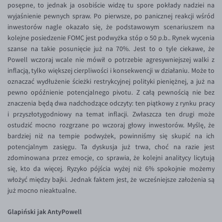
posępne, to jednak ja osobiście widzę tu spore pokłady nadziei na
EUR/USD
wyjaśnienie pewnych spraw. Po pierwsze, po panicznej reakcji wśród
inwestorów nagle okazało się, że podstawowym scenariuszem na
EUR/GBP
kolejne posiedzenie FOMC jest podwyżka stóp o 50 p.b.. Rynek wycenia
EUR/CHF
szanse na takie posunięcie już na 70%. Jest to o tyle ciekawe, że
Powell wczoraj wcale nie mówił o potrzebie agresywniejszej walki z
EUR/CZK
inflacją, tylko większej cierpliwości i konsekwencji w działaniu. Może to
EUR/DKK
oznaczać wydłużenie ścieżki restrykcyjnej polityki pieniężnej, a już na
pewno opóźnienie potencjalnego pivotu. Z całą pewnością nie bez
EUR/NOK
znaczenia będą dwa nadchodzące odczyty: ten piątkowy z rynku pracy
EUR/SEK
i przyszłotygodniowy na temat inflacji. Zwłaszcza ten drugi może
ostudzić mocno rozgrzane po wczoraj głowy inwestorów. Myślę, że
EUR/AUD
bardziej niż na tempie podwyżek, powinniśmy się skupić na ich
EUR/BGN
potencjalnym zasięgu. Ta dyskusja już trwa, choć na razie jest
zdominowana przez emocje, co sprawia, że kolejni analitycy licytują
EUR/CAD
się, kto da więcej. Ryzyko pójścia wyżej niż 6% spokojnie możemy
EUR/CNY
włożyć między bajki. Jednak faktem jest, że wcześniejsze założenia są
już mocno nieaktualne.
EUR/HKD
EUR/HUF
Glapiński jak AntyPowell