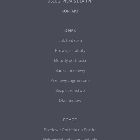
USŁUGI PIS/AIS DLA TPP
KONTAKT
O NAS
Jak to działa
Prowizje i rabaty
Metody płatności
Banki i przelewy
Przelewy zagraniczne
Bezpieczeństwo
Dla mediów
POMOC
Przelew z Portfela na Portfel
Najczęściej zadawane pytania