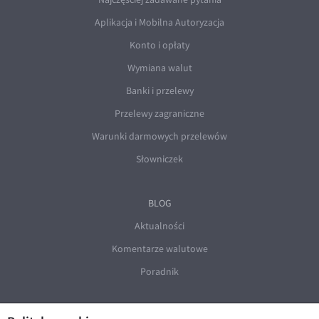
Aplikacja i Mobilna Autoryzacja
Konto i opłaty
Wymiana walut
Banki i przelewy
Przelewy zagraniczne
Warunki darmowych przelewów
Słowniczek
BLOG
Aktualności
Komentarze walutowe
Poradnik