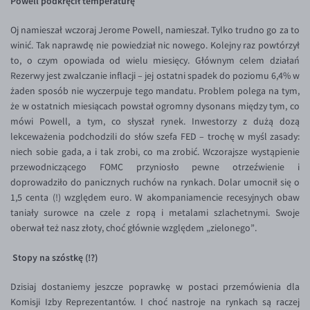
Powell podkręcił temperaturę
Inne pary walutowe
Aplikacja mobilna
Poradnik
Oj namieszał wczoraj Jerome Powell, namieszał. Tylko trudno go za to
KONTAKT
Bezpieczeństwo
AUD/PLN
winić. Tak naprawdę nie powiedział nic nowego. Kolejny raz powtórzył
Pomoc
Kontakt
BGN/PLN
PL
to, o czym opowiada od wielu miesięcy. Głównym celem działań
Rezerwy jest zwalczanie inflacji – jej ostatni spadek do poziomu 6,4% w
Dla mediów
CAD/PLN
Pomoc
żaden sposób nie wyczerpuje tego mandatu. Problem polega na tym,
CNY/PLN
FAQ
że w ostatnich miesiącach powstał ogromny dysonans między tym, co
mówi Powell, a tym, co słyszał rynek. Inwestorzy z dużą dozą
HKD/PLN
Konto i opłaty
lekceważenia podchodzili do słów szefa FED – trochę w myśl zasady:
HUF/PLN
Wymiana walut
niech sobie gada, a i tak zrobi, co ma zrobić. Wczorajsze wystąpienie
przewodniczącego FOMC przyniosło pewne otrzeźwienie i
ILS/PLN
Banki i przelewy
doprowadziło do panicznych ruchów na rynkach. Dolar umocnił się o
JPY/PLN
Przelewy zagraniczne
1,5 centa (!) względem euro. W akompaniamencie recesyjnych obaw
taniały surowce na czele z ropą i metalami szlachetnymi. Swoje
NZD/PLN
Słowniczek
oberwał też nasz złoty, choć głównie względem „zielonego”.
RON/PLN
Stopy na szóstkę (!?)
SGD/PLN
TRY/PLN
Dzisiaj dostaniemy jeszcze poprawkę w postaci przemówienia dla
Komisji Izby Reprezentantów. I choć nastroje na rynkach są raczej
ZAR/PLN