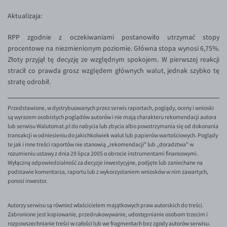
Aktualizaja:
RPP zgodnie z oczekiwaniami postanowiło utrzymać stopy
procentowe na niezmienionym poziomie. Główna stopa wynosi 6,75%.
Złoty przyjął tę decyzję ze względnym spokojem. W pierwszej reakcji
stracił co prawda grosz względem głównych walut, jednak szybko tę
stratę odrobił.
Przedstawione, w dystrybuowanych przez serwis raportach, poglądy, oceny i wnioski
są wyrazem osobistych poglądów autorów i nie mają charakteru rekomendacji autora
lub serwisu Walutomat.pl do nabycia lub zbycia albo powstrzymania się od dokonania
transakcji w odniesieniu do jakichkolwiek walut lub papierów wartościowych. Poglądy
te jak i inne treści raportów nie stanowią „rekomendacji" lub „doradztwa" w
rozumieniu ustawy z dnia 29 lipca 2005 o obrocie instrumentami finansowymi.
Wyłączną odpowiedzialność za decyzje inwestycyjne, podjęte lub zaniechane na
podstawie komentarza, raportu lub z wykorzystaniem wniosków w nim zawartych,
ponosi inwestor.
Autorzy serwisu są również właścicielem majątkowych praw autorskich do treści.
Zabronione jest kopiowanie, przedrukowywanie, udostępnianie osobom trzecim i
rozpowszechnianie treści w całości lub we fragmentach bez zgody autorów serwisu.