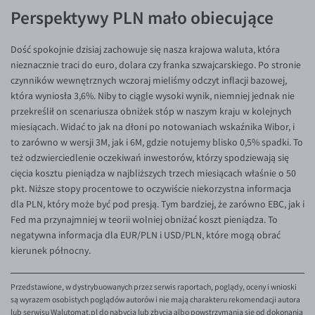
EUR/ILS
Perspektywy PLN mało obiecujące
EUR/JPY
Dość spokojnie dzisiaj zachowuje się nasza krajowa waluta, która
EUR/NZD
nieznacznie traci do euro, dolara czy franka szwajcarskiego. Po stronie
EUR/RON
czynników wewnętrznych wczoraj mieliśmy odczyt inflacji bazowej,
która wyniosła 3,6%. Niby to ciągle wysoki wynik, niemniej jednak nie
EUR/SGD
przekreślił on scenariusza obniżek stóp w naszym kraju w kolejnych
EUR/TRY
miesiącach. Widać to jak na dłoni po notowaniach wskaźnika Wibor, i
to zarówno w wersji 3M, jak i 6M, gdzie notujemy blisko 0,5% spadki. To
EUR/ZAR
też odzwierciedlenie oczekiwań inwestorów, którzy spodziewają się
GBP/USD
cięcia kosztu pieniądza w najbliższych trzech miesiącach właśnie o 50
pkt. Niższe stopy procentowe to oczywiście niekorzystna informacja
USD/CHF
dla PLN, który może być pod presją. Tym bardziej, że zarówno EBC, jak i
GBP/CHF
Fed ma przynajmniej w teorii wolniej obniżać koszt pieniądza. To
negatywna informacja dla EUR/PLN i USD/PLN, które mogą obrać
kierunek północny.
Przedstawione, w dystrybuowanych przez serwis raportach, poglądy, oceny i wnioski
są wyrazem osobistych poglądów autorów i nie mają charakteru rekomendacji autora
lub serwisu Walutomat.pl do nabycia lub zbycia albo powstrzymania się od dokonania