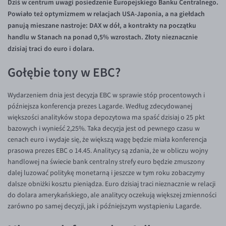
Dziś w centrum uwagi posiedzenie Europejskiego Banku Centralnego.
Inne pary walutowe
Aplikacja mobilna
Poradnik
Powiało też optymizmem w relacjach USA-Japonia, a na giełdach
KONTAKT
Bezpieczeństwo
AUD/PLN
panują mieszane nastroje: DAX w dół, a kontrakty na początku
handlu w Stanach na ponad 0,5% wzrostach. Złoty nieznacznie
Pomoc
Kontakt
BGN/PLN
PL
dzisiaj traci do euro i dolara.
Dla mediów
CAD/PLN
Pomoc
Gołębie tony w EBC?
CNY/PLN
FAQ
HKD/PLN
Konto i opłaty
Wydarzeniem dnia jest decyzja EBC w sprawie stóp procentowych i
późniejsza konferencja prezes Lagarde. Według zdecydowanej
HUF/PLN
Wymiana walut
większości analityków stopa depozytowa ma spaść dzisiaj o 25 pkt
ILS/PLN
Banki i przelewy
bazowych i wynieść 2,25%. Taka decyzja jest od pewnego czasu w
cenach euro i wydaje się, że większą wagę będzie miała konferencja
JPY/PLN
Przelewy zagraniczne
prasowa prezes EBC o 14.45. Analitycy są zdania, że w obliczu wojny
NZD/PLN
Słowniczek
handlowej na świecie bank centralny strefy euro będzie zmuszony
dalej luzować politykę monetarną i jeszcze w tym roku zobaczymy
RON/PLN
dalsze obniżki kosztu pieniądza. Euro dzisiaj traci nieznacznie w relacji
SGD/PLN
do dolara amerykańskiego, ale analitycy oczekują większej zmienności
zarówno po samej decyzji, jak i późniejszym wystąpieniu Lagarde.
TRY/PLN
ZAR/PLN