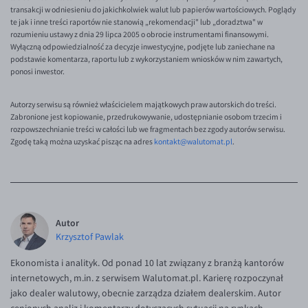
transakcji w odniesieniu do jakichkolwiek walut lub papierów wartościowych. Poglądy
te jak i inne treści raportów nie stanowią „rekomendacji" lub „doradztwa" w
rozumieniu ustawy z dnia 29 lipca 2005 o obrocie instrumentami finansowymi.
Wyłączną odpowiedzialność za decyzje inwestycyjne, podjęte lub zaniechane na
podstawie komentarza, raportu lub z wykorzystaniem wniosków w nim zawartych,
ponosi inwestor.
Autorzy serwisu są również właścicielem majątkowych praw autorskich do treści.
Zabronione jest kopiowanie, przedrukowywanie, udostępnianie osobom trzecim i
rozpowszechnianie treści w całości lub we fragmentach bez zgody autorów serwisu.
Zgodę taką można uzyskać pisząc na adres
kontakt@walutomat.pl
.
Autor
Krzysztof Pawlak
Ekonomista i analityk. Od ponad 10 lat związany z branżą kantorów
internetowych, m.in. z serwisem Walutomat.pl. Karierę rozpoczynał
jako dealer walutowy, obecnie zarządza działem dealerskim. Autor