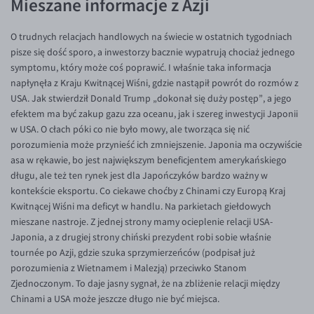
Mieszane informacje z Azji
EUR/USD
O trudnych relacjach handlowych na świecie w ostatnich tygodniach
EUR/GBP
pisze się dość sporo, a inwestorzy bacznie wypatrują chociaż jednego
EUR/CHF
symptomu, który może coś poprawić. I właśnie taka informacja
napłynęła z Kraju Kwitnącej Wiśni, gdzie nastąpił powrót do rozmów z
EUR/CZK
USA. Jak stwierdził Donald Trump „dokonał się duży postęp”, a jego
EUR/DKK
efektem ma być zakup gazu zza oceanu, jak i szereg inwestycji Japonii
w USA. O cłach póki co nie było mowy, ale tworząca się nić
EUR/NOK
porozumienia może przynieść ich zmniejszenie. Japonia ma oczywiście
EUR/SEK
asa w rękawie, bo jest największym beneficjentem amerykańskiego
długu, ale też ten rynek jest dla Japończyków bardzo ważny w
EUR/AUD
kontekście eksportu. Co ciekawe choćby z Chinami czy Europą Kraj
EUR/BGN
Kwitnącej Wiśni ma deficyt w handlu. Na parkietach giełdowych
mieszane nastroje. Z jednej strony mamy ocieplenie relacji USA-
EUR/CAD
Japonia, a z drugiej strony chiński prezydent robi sobie właśnie
EUR/CNY
tournée po Azji, gdzie szuka sprzymierzeńców (podpisał już
porozumienia z Wietnamem i Malezją) przeciwko Stanom
EUR/HKD
Zjednoczonym. To daje jasny sygnał, że na zbliżenie relacji między
EUR/HUF
Chinami a USA może jeszcze długo nie być miejsca.