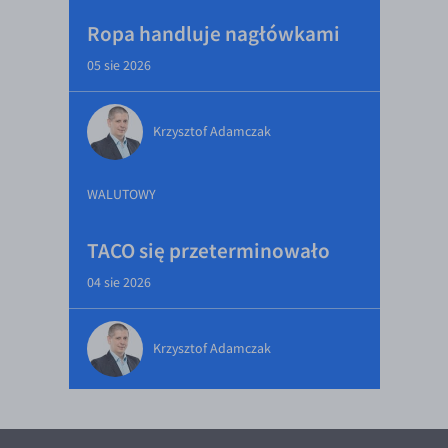
Ropa handluje nagłówkami
05 sie 2026
Krzysztof Adamczak
WALUTOWY
TACO się przeterminowało
04 sie 2026
Krzysztof Adamczak