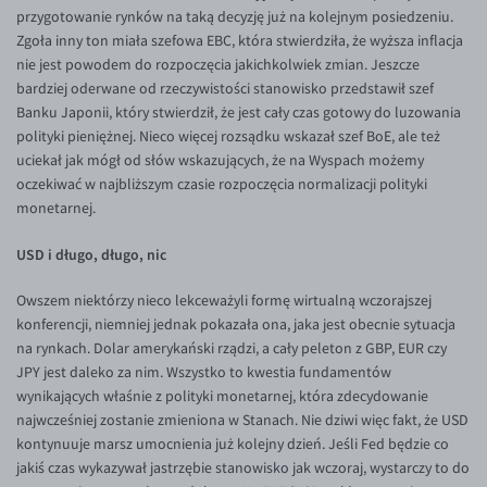
przygotowanie rynków na taką decyzję już na kolejnym posiedzeniu.
EUR/USD
Zgoła inny ton miała szefowa EBC, która stwierdziła, że wyższa inflacja
nie jest powodem do rozpoczęcia jakichkolwiek zmian. Jeszcze
EUR/GBP
bardziej oderwane od rzeczywistości stanowisko przedstawił szef
EUR/CHF
Banku Japonii, który stwierdził, że jest cały czas gotowy do luzowania
polityki pieniężnej. Nieco więcej rozsądku wskazał szef BoE, ale też
EUR/CZK
uciekał jak mógł od słów wskazujących, że na Wyspach możemy
EUR/DKK
oczekiwać w najbliższym czasie rozpoczęcia normalizacji polityki
monetarnej.
EUR/NOK
EUR/SEK
USD i długo, długo, nic
EUR/AUD
Owszem niektórzy nieco lekceważyli formę wirtualną wczorajszej
EUR/BGN
konferencji, niemniej jednak pokazała ona, jaka jest obecnie sytuacja
na rynkach. Dolar amerykański rządzi, a cały peleton z GBP, EUR czy
EUR/CAD
JPY jest daleko za nim. Wszystko to kwestia fundamentów
EUR/CNY
wynikających właśnie z polityki monetarnej, która zdecydowanie
najwcześniej zostanie zmieniona w Stanach. Nie dziwi więc fakt, że USD
EUR/HKD
kontynuuje marsz umocnienia już kolejny dzień. Jeśli Fed będzie co
EUR/HUF
jakiś czas wykazywał jastrzębie stanowisko jak wczoraj, wystarczy to do