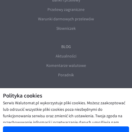
Banki i przelewy
Przelewy zagraniczne
Warunki darmowych przelewów
Słowniczek
BLOG
Aktualności
Komentarze walutowe
Poradnik
Polityka cookies
Serwis Walutomat.pl wykorzystuje pliki cookies. Możesz zaakceptować
lub odrzucić wszystkie pliki cookies poza niezbędnymi do
funkcjonowania serwisu oraz zmienić ich ustawienia. Twoja zgoda na
© Walutomat 2026
|
Regulaminy
|
przechowywanie informacji i przetwarzanie danych umożliwia nam
Polityka prywatności i cookies
|
Deklaracja dostępności
poprawę funkcjonalności strony oraz prezentowanie Ci