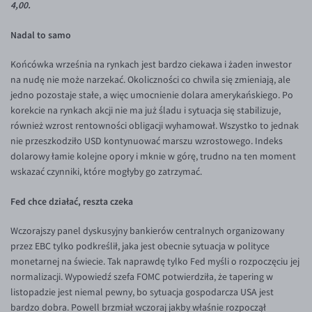
4,00.
Inne pary walutowe
Aplikacja mobilna
Poradnik
KONTAKT
Bezpieczeństwo
AUD/PLN
Nadal to samo
Pomoc
Kontakt
BGN/PLN
PL
Końcówka września na rynkach jest bardzo ciekawa i żaden inwestor
na nudę nie może narzekać. Okoliczności co chwila się zmieniają, ale
Dla mediów
CAD/PLN
Pomoc
jedno pozostaje stałe, a więc umocnienie dolara amerykańskiego. Po
CNY/PLN
FAQ
korekcie na rynkach akcji nie ma już śladu i sytuacja się stabilizuje,
również wzrost rentowności obligacji wyhamował. Wszystko to jednak
HKD/PLN
Konto i opłaty
nie przeszkodziło USD kontynuować marszu wzrostowego. Indeks
HUF/PLN
Wymiana walut
dolarowy łamie kolejne opory i mknie w górę, trudno na ten moment
wskazać czynniki, które mogłyby go zatrzymać.
ILS/PLN
Banki i przelewy
JPY/PLN
Przelewy zagraniczne
Fed chce działać, reszta czeka
NZD/PLN
Słowniczek
Wczorajszy panel dyskusyjny bankierów centralnych organizowany
RON/PLN
przez EBC tylko podkreślił, jaka jest obecnie sytuacja w polityce
monetarnej na świecie. Tak naprawdę tylko Fed myśli o rozpoczęciu jej
SGD/PLN
normalizacji. Wypowiedź szefa FOMC potwierdziła, że tapering w
TRY/PLN
listopadzie jest niemal pewny, bo sytuacja gospodarcza USA jest
bardzo dobra. Powell brzmiał wczoraj jakby właśnie rozpoczął
ZAR/PLN