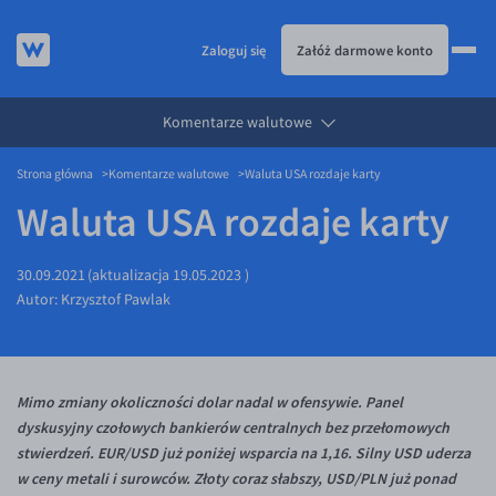
Zaloguj się
Załóż darmowe konto
Komentarze walutowe
KURSY WALUT
Strona główna
Komentarze walutowe
Waluta USA rozdaje karty
KARTA WIELOWALUTOWA
Kursy walut
Waluta USA rozdaje karty
PRZELEWY ZAGRANICZNE
EUR/PLN
Karta wielowalutowa
ESIM
USD/PLN
Visa Benefit
30.09.2021
(aktualizacja
19.05.2023
)
DLA FIRM
CHF/PLN
Autor:
Krzysztof Pawlak
JAK TO DZIAŁA
GBP/PLN
Dla firm
BLOG
CZK/PLN
API dla biznesu
Jak to działa
Mimo zmiany okoliczności dolar nadal w ofensywie. Panel
DKK/PLN
Partnerstwa
Prowizje i rabaty
Blog
dyskusyjny czołowych bankierów centralnych bez przełomowych
NOK/PLN
Walutomat Business
Metody płatności
Aktualności
stwierdzeń. EUR/USD już poniżej wsparcia na 1,16. Silny USD uderza
SEK/PLN
Program Afiliacyjny
Banki i przelewy
Komentarze walutowe
w ceny metali i surowców. Złoty coraz słabszy, USD/PLN już ponad