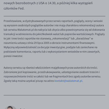
nowych bezrobotnych z USA o 14.30, a później kilka wystąpień
członków Fed.
Przedstawione, w dystrybuowanych przez serwis raportach, poglądy, oceny i wnioski
są wyrazem osobistych poglądów autorów i nie mają charakteru rekomendacji autora
lub serwisu Walutomat.pl do nabycia lub zbycia albo powstrzymania się od dokonania
transakcji w odniesieniu do jakichkolwiek walut lub papierów wartościowych. Poglądy
te jak i inne treści raportów nie stanowią „rekomendacji" lub „doradztwa" w
rozumieniu ustawy z dnia 29 lipca 2005 o obrocie instrumentami finansowymi.
Wyłączną odpowiedzialność za decyzje inwestycyjne, podjęte lub zaniechane na
podstawie komentarza, raportu lub z wykorzystaniem wniosków w nim zawartych,
ponosi inwestor.
Autorzy serwisu są również właścicielem majątkowych praw autorskich do treści.
Zabronione jest kopiowanie, przedrukowywanie, udostępnianie osobom trzecim i
rozpowszechnianie treści w całości lub we fragmentach bez zgody autorów serwisu.
Zgodę taką można uzyskać pisząc na adres
kontakt@walutomat.pl
.