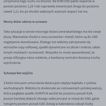
utrzymania tego ruchu na dolarze. Na EUR/USD pękło wsparcie w
EUR/ILS
postaci poziomu 1,16 i tak naprawdę otwarta jest droga do poziomu
EUR/JPY
nawet 1,11, bo po drodze większych ważnych wsparć nie ma.
EUR/NZD
Mocny dolar uderza w surowce
EUR/RON
Taka sytuacja w sensie mocnego dolara amerykańskiego ma też swoje
EUR/SGD
plusy. Mianowicie chodzi o ceny surowców i metali, które są do USD
EUR/TRY
negatywnie skorelowane. Dlatego też widzimy zatrzymanie się
wzrostów ropy naftowej, spadki dynamiczne na złocie i srebrze, także
EUR/ZAR
innych metalach i surowcach. Wszystko to może spowodować, że
GBP/USD
presja inflacyjna nieco osłabnie, a bankierzy centralni dostaną trochę
wytchnienia.
USD/CHF
Sytuacja bez wyjścia
GBP/CHF
Z kolei minusem umocnienia dolara jest odpływ kapitału z rynków
wschodzących. Widzimy to doskonale po notowaniach polskiej waluty,
która pogłębia spadki. EUR/PLN wzrósł do poziomu ponad 4,64,
jeszcze bardziej słabość złotego widoczna jest w relacji do USD, gdzie
notujemy poziom ponad 4,00. Dzisiaj w kalendarzu odczyt liczby