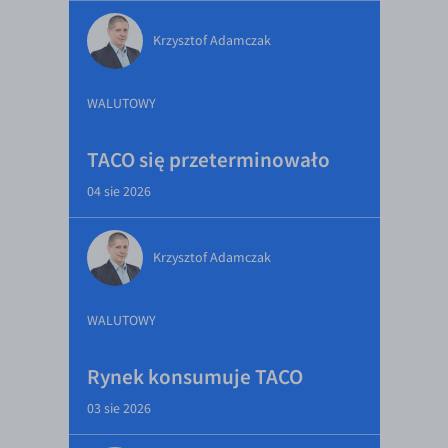
Krzysztof Adamczak
WALUTOWY
TACO się przeterminowało
04 sie 2026
Krzysztof Adamczak
WALUTOWY
Rynek konsumuje TACO
03 sie 2026