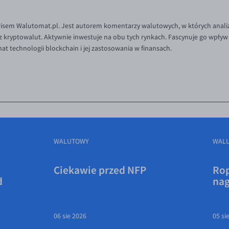
wisem Walutomat.pl. Jest autorem komentarzy walutowych, w których analizu
az kryptowalut. Aktywnie inwestuje na obu tych rynkach. Fascynuje go wpływ p
t technologii blockchain i jej zastosowania w finansach.
WALUTOWY
WAL
Ciekawie przed NFP
Rop
d
na
06 sie 2026
05 si