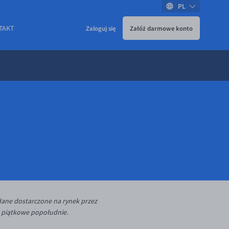
PL
TAKT
Zaloguj się
Załóż darmowe konto
 dane dostarczone na rynek przez
w piątkowe popołudnie.