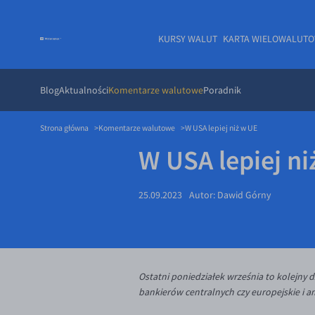
KURSY WALUT
KARTA WIELOWALUT
Blog
Aktualności
Komentarze walutowe
Poradnik
Strona główna
Komentarze walutowe
W USA lepiej niż w UE
W USA lepiej ni
25.09.2023
Autor:
Dawid Górny
Ostatni poniedziałek września to kolejny 
bankierów centralnych czy europejskie i a