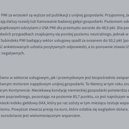
MI za wrzesień są wyższe od publikacji z unijnej gospodarki. Przypomnę, ż
ślają dalszy rozwój lub hamowanie badanej gałęzi gospodarki. Poziomem od
 piątkowymi odczytami z USA PMI dla przemysłu wzrosło do 48,9 pkt. Dla po
dwóch przypadkach znajdujemy się poniżej poziomu neutralnego, jednak w
ubindeks PMI badający sektor usługowy spadł za oceanem do 50,2 pkt (pop
ość ankietowanych udziela pozytywnych odpowiedzi, a to ponownie stawia US
st negatywnych.
ówno w sektorze usługowym, jak i przemysłowym jest bezpośrednio związane
łównym motorem napędowym unijnej gospodarki. To Niemcy w tym roku znalazł
tarym Kontynencie. Nieciekawą kondycję niemieckiej gospodarki potwierdza d
lędem poprzedniego, pozostając na poziomie 85,7 punktu, co jest najniższym
ecki indeks giełdowy DAX, który po raz szósty w tym miesiącu testuje wspar
mu. Powyższe stwarza presję na euro, które osłabia się względem dolara.
a eurodolarze jest wielomiesięcznym wsparciem.