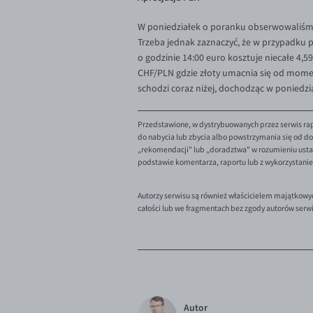
W poniedziałek o poranku obserwowaliśmy
Trzeba jednak zaznaczyć, że w przypadku 
o godzinie 14:00 euro kosztuje niecałe 4,5
CHF/PLN gdzie złoty umacnia się od mome
schodzi coraz niżej, dochodząc w poniedzi
Przedstawione, w dystrybuowanych przez serwis rap
do nabycia lub zbycia albo powstrzymania się od dok
„rekomendacji" lub „doradztwa" w rozumieniu ustaw
podstawie komentarza, raportu lub z wykorzystani
Autorzy serwisu są również właścicielem majątkowy
całości lub we fragmentach bez zgody autorów serw
Autor