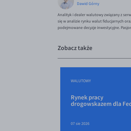
Dawid Górny
Analityk i dealer walutowy związany z ser
się w analizie rynku walut fiducjarnych or
podejmowane decyzje inwestycyjne. Pasjona
Zobacz także
WALUTOWY
Rynek pracy
drogowskazem dla Fe
07 sie 2026