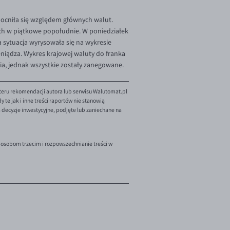
ocniła się względem głównych walut.
ych w piątkowe popołudnie. W poniedziałek
a sytuacja wyrysowała się na wykresie
iądza. Wykres krajowej waluty do franka
ia, jednak wszystkie zostały zanegowane.
teru rekomendacji autora lub serwisu Walutomat.pl
te jak i inne treści raportów nie stanowią
decyzje inwestycyjne, podjęte lub zaniechane na
 osobom trzecim i rozpowszechnianie treści w