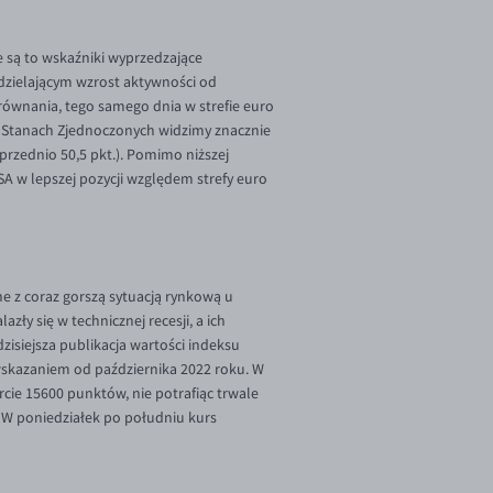
e są to wskaźniki wyprzedzające
dzielającym wzrost aktywności od
równania, tego samego dnia w strefie euro
 Stanach Zjednoczonych widzimy znacznie
rzednio 50,5 pkt.). Pomimo niższej
A w lepszej pozycji względem strefy euro
 z coraz gorszą sytuacją rynkową u
y się w technicznej recesji, a ich
zisiejsza publikacja wartości indeksu
 wskazaniem od października 2022 roku. W
cie 15600 punktów, nie potrafiąc trwale
 W poniedziałek po południu kurs