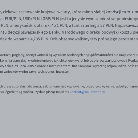
 ciekawe zachowanie krajowej waluty, która mimo słabej kondycji euro, um
par EUR/PLN, USD/PLN i GBP/PLN jest to jedynie wymazanie strat poniesion
9 PLN, amerykański dolar ok. 4,31 PLN, a funt szterling 5,27 PLN. Najciekawsz
ntu decyzji Szwajcarskiego Banku Narodowego o braku podwyżki kosztu pien
ałek do wsparcia 4,735 PLN. Dziś obserwowaliśmy trzy próby jego przełaman
ortach, poglądy, oceny i wnioski są wyrazem osobistych poglądów autorów i nie mają charak
onania transakcji w odniesieniu do jakichkolwiek walut lub papierów wartościowych. Poglądy 
y z dnia 29 lipca 2005 o obrocie instrumentami finansowymi. Wyłączną odpowiedzialność za 
em wniosków w nim zawartych, ponosi inwestor.
ch praw autorskich do treści. Zabronione jest kopiowanie, przedrukowywanie, udostępnianie
isu. Zgodę taką można uzyskać pisząc na adres
kontakt@walutomat.pl
.