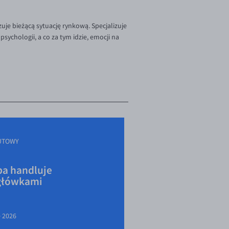
je bieżącą sytuację rynkową. Specjalizuje
sychologii, a co za tym idzie, emocji na
UTOWY
a handluje
główkami
e 2026