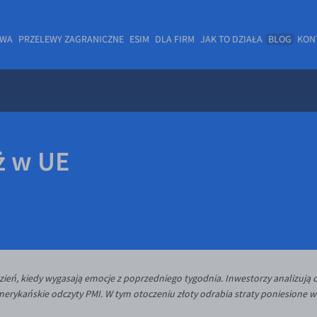
OWA
PRZELEWY ZAGRANICZNE
ESIM
DLA FIRM
JAK TO DZIAŁA
BLOG
KON
ż w UE
dzień, kiedy wygasają emocje z poprzedniego tygodnia. Inwestorzy analizują
merykańskie odczyty PMI. W tym otoczeniu złoty odrabia straty poniesione 