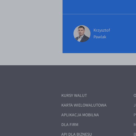
Krzysztof
Pawlak
KURSY WALUT
O
KARTA WIELOWALUTOWA
J
APLIKACJA MOBILNA
P
DLA FIRM
M
API DLA BIZNESU
B