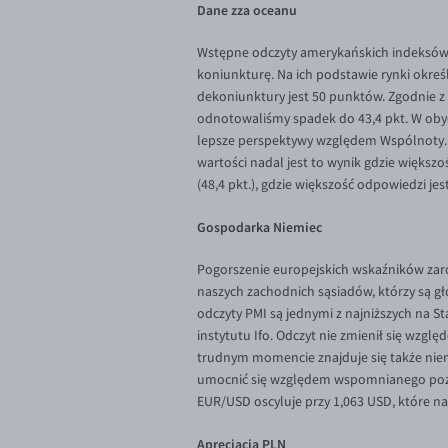
Dane zza oceanu
Wstępne odczyty amerykańskich indeksów P
koniunkturę. Na ich podstawie rynki okre
dekoniunktury jest 50 punktów. Zgodnie z
odnotowaliśmy spadek do 43,4 pkt. W oby
lepsze perspektywy względem Wspólnoty. S
wartości nadal jest to wynik gdzie większ
(48,4 pkt.), gdzie większość odpowiedzi je
Gospodarka Niemiec
Pogorszenie europejskich wskaźników zar
naszych zachodnich sąsiadów, którzy są g
odczyty PMI są jednymi z najniższych na S
instytutu Ifo. Odczyt nie zmienił się wzg
trudnym momencie znajduje się także niemi
umocnić się względem wspomnianego pozio
EUR/USD oscyluje przy 1,063 USD, które n
Aprecjacja PLN