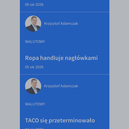
06 sie 2026
Krzysztof Adamczak
WALUTOWY
Ropa handluje nagłówkami
05 sie 2026
Krzysztof Adamczak
WALUTOWY
TACO się przeterminowało