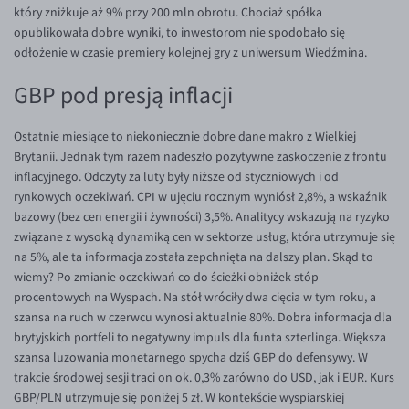
EUR/ILS
który zniżkuje aż 9% przy 200 mln obrotu. Chociaż spółka
opublikowała dobre wyniki, to inwestorom nie spodobało się
EUR/JPY
odłożenie w czasie premiery kolejnej gry z uniwersum Wiedźmina.
EUR/NZD
GBP pod presją inflacji
EUR/RON
EUR/SGD
Ostatnie miesiące to niekoniecznie dobre dane makro z Wielkiej
Brytanii. Jednak tym razem nadeszło pozytywne zaskoczenie z frontu
EUR/TRY
inflacyjnego. Odczyty za luty były niższe od styczniowych i od
EUR/ZAR
rynkowych oczekiwań. CPI w ujęciu rocznym wyniósł 2,8%, a wskaźnik
bazowy (bez cen energii i żywności) 3,5%. Analitycy wskazują na ryzyko
GBP/USD
związane z wysoką dynamiką cen w sektorze usług, która utrzymuje się
USD/CHF
na 5%, ale ta informacja została zepchnięta na dalszy plan. Skąd to
wiemy? Po zmianie oczekiwań co do ścieżki obniżek stóp
GBP/CHF
procentowych na Wyspach. Na stół wróciły dwa cięcia w tym roku, a
szansa na ruch w czerwcu wynosi aktualnie 80%. Dobra informacja dla
brytyjskich portfeli to negatywny impuls dla funta szterlinga. Większa
szansa luzowania monetarnego spycha dziś GBP do defensywy. W
trakcie środowej sesji traci on ok. 0,3% zarówno do USD, jak i EUR. Kurs
GBP/PLN utrzymuje się poniżej 5 zł. W kontekście wyspiarskiej