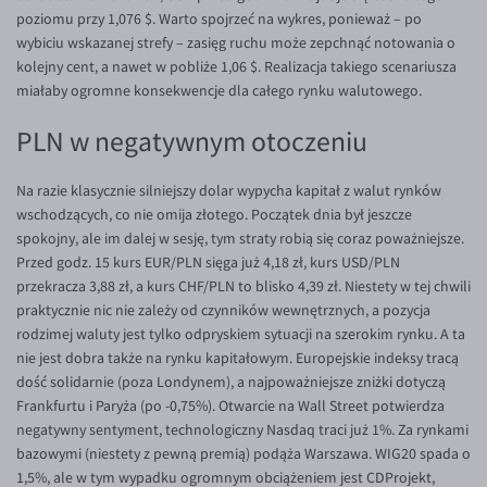
poziomu przy 1,076 $. Warto spojrzeć na wykres, ponieważ – po
EUR/USD
wybiciu wskazanej strefy – zasięg ruchu może zepchnąć notowania o
kolejny cent, a nawet w pobliże 1,06 $. Realizacja takiego scenariusza
EUR/GBP
miałaby ogromne konsekwencje dla całego rynku walutowego.
EUR/CHF
PLN w negatywnym otoczeniu
EUR/CZK
EUR/DKK
Na razie klasycznie silniejszy dolar wypycha kapitał z walut rynków
EUR/NOK
wschodzących, co nie omija złotego. Początek dnia był jeszcze
spokojny, ale im dalej w sesję, tym straty robią się coraz poważniejsze.
EUR/SEK
Przed godz. 15 kurs EUR/PLN sięga już 4,18 zł, kurs USD/PLN
EUR/AUD
przekracza 3,88 zł, a kurs CHF/PLN to blisko 4,39 zł. Niestety w tej chwili
praktycznie nic nie zależy od czynników wewnętrznych, a pozycja
EUR/BGN
rodzimej waluty jest tylko odpryskiem sytuacji na szerokim rynku. A ta
EUR/CAD
nie jest dobra także na rynku kapitałowym. Europejskie indeksy tracą
dość solidarnie (poza Londynem), a najpoważniejsze zniżki dotyczą
EUR/CNY
Frankfurtu i Paryża (po -0,75%). Otwarcie na Wall Street potwierdza
EUR/HKD
negatywny sentyment, technologiczny Nasdaq traci już 1%. Za rynkami
bazowymi (niestety z pewną premią) podąża Warszawa. WIG20 spada o
EUR/HUF
1,5%, ale w tym wypadku ogromnym obciążeniem jest CDProjekt,