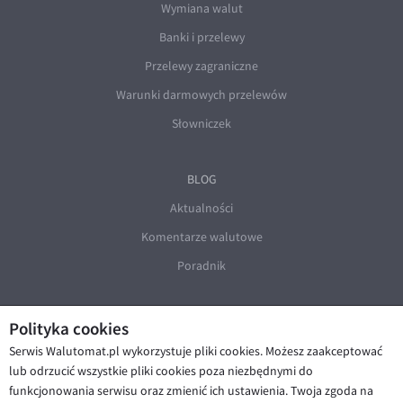
Wymiana walut
Banki i przelewy
Przelewy zagraniczne
Warunki darmowych przelewów
Słowniczek
BLOG
Aktualności
Komentarze walutowe
Poradnik
Polityka cookies
Serwis Walutomat.pl wykorzystuje pliki cookies. Możesz zaakceptować
lub odrzucić wszystkie pliki cookies poza niezbędnymi do
funkcjonowania serwisu oraz zmienić ich ustawienia. Twoja zgoda na
© Walutomat 2026
|
Regulaminy
|