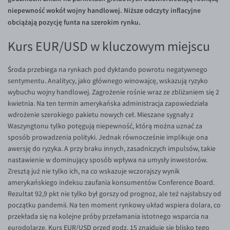
Inne pary walutowe
Aplikacja mobilna
Poradnik
niepewność wokół wojny handlowej. Niższe odczyty inflacyjne
obciążają pozycję funta na szerokim rynku.
KONTAKT
Bezpieczeństwo
AUD/PLN
Pomoc
Kontakt
BGN/PLN
Kurs EUR/USD w kluczowym miejscu
PL
Dla mediów
CAD/PLN
Pomoc
Środa przebiega na rynkach pod dyktando powrotu negatywnego
CNY/PLN
FAQ
sentymentu. Analitycy, jako głównego winowajcę, wskazują ryzyko
wybuchu wojny handlowej. Zagrożenie rośnie wraz ze zbliżaniem się 2
HKD/PLN
Konto i opłaty
kwietnia. Na ten termin amerykańska administracja zapowiedziała
HUF/PLN
Wymiana walut
wdrożenie szerokiego pakietu nowych ceł. Mieszane sygnały z
Waszyngtonu tylko potęgują niepewność, którą można uznać za
ILS/PLN
Banki i przelewy
sposób prowadzenia polityki. Jednak równocześnie implikuje ona
JPY/PLN
Przelewy zagraniczne
awersję do ryzyka. A przy braku innych, zasadniczych impulsów, takie
nastawienie w dominujący sposób wpływa na umysły inwestorów.
NZD/PLN
Słowniczek
Zresztą już nie tylko ich, na co wskazuje wczorajszy wynik
RON/PLN
amerykańskiego indeksu zaufania konsumentów Conference Board.
Rezultat 92,9 pkt nie tylko był gorszy od prognoz, ale też najsłabszy od
SGD/PLN
początku pandemii. Na ten moment rynkowy układ wspiera dolara, co
TRY/PLN
przekłada się na kolejne próby przełamania istotnego wsparcia na
eurodolarze. Kurs EUR/USD przed godz. 15 znajduje się blisko tego
ZAR/PLN