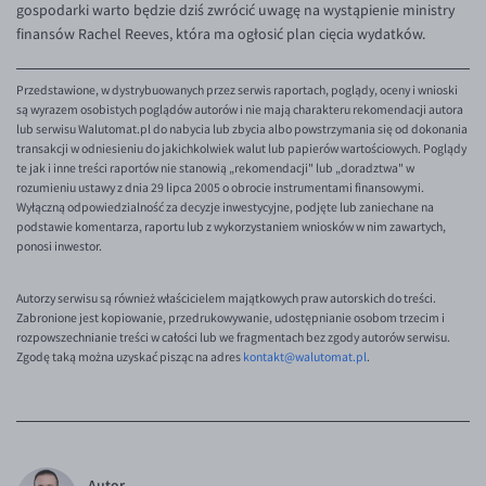
gospodarki warto będzie dziś zwrócić uwagę na wystąpienie ministry
finansów Rachel Reeves, która ma ogłosić plan cięcia wydatków.
Przedstawione, w dystrybuowanych przez serwis raportach, poglądy, oceny i wnioski
są wyrazem osobistych poglądów autorów i nie mają charakteru rekomendacji autora
lub serwisu Walutomat.pl do nabycia lub zbycia albo powstrzymania się od dokonania
transakcji w odniesieniu do jakichkolwiek walut lub papierów wartościowych. Poglądy
te jak i inne treści raportów nie stanowią „rekomendacji" lub „doradztwa" w
rozumieniu ustawy z dnia 29 lipca 2005 o obrocie instrumentami finansowymi.
Wyłączną odpowiedzialność za decyzje inwestycyjne, podjęte lub zaniechane na
podstawie komentarza, raportu lub z wykorzystaniem wniosków w nim zawartych,
ponosi inwestor.
Autorzy serwisu są również właścicielem majątkowych praw autorskich do treści.
Zabronione jest kopiowanie, przedrukowywanie, udostępnianie osobom trzecim i
rozpowszechnianie treści w całości lub we fragmentach bez zgody autorów serwisu.
Zgodę taką można uzyskać pisząc na adres
kontakt@walutomat.pl
.
Autor