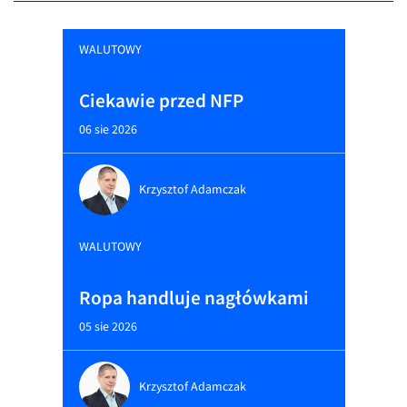
WALUTOWY
Ciekawie przed NFP
06 sie 2026
Krzysztof Adamczak
WALUTOWY
Ropa handluje nagłówkami
05 sie 2026
Krzysztof Adamczak