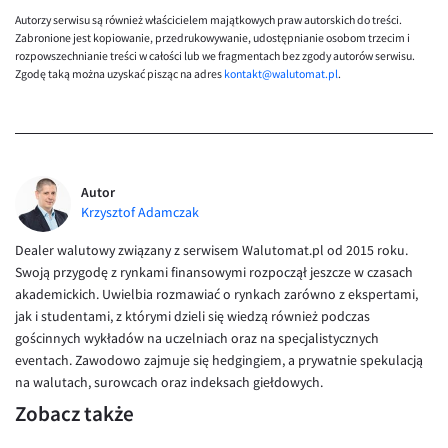
EUR/ILS
Autorzy serwisu są również właścicielem majątkowych praw autorskich do treści.
Zabronione jest kopiowanie, przedrukowywanie, udostępnianie osobom trzecim i
EUR/JPY
rozpowszechnianie treści w całości lub we fragmentach bez zgody autorów serwisu.
Zgodę taką można uzyskać pisząc na adres
kontakt@walutomat.pl
.
EUR/NZD
EUR/RON
EUR/SGD
EUR/TRY
Autor
EUR/ZAR
Krzysztof Adamczak
GBP/USD
Dealer walutowy związany z serwisem Walutomat.pl od 2015 roku.
Swoją przygodę z rynkami finansowymi rozpoczął jeszcze w czasach
USD/CHF
akademickich. Uwielbia rozmawiać o rynkach zarówno z ekspertami,
GBP/CHF
jak i studentami, z którymi dzieli się wiedzą również podczas
gościnnych wykładów na uczelniach oraz na specjalistycznych
eventach. Zawodowo zajmuje się hedgingiem, a prywatnie spekulacją
na walutach, surowcach oraz indeksach giełdowych.
Zobacz także