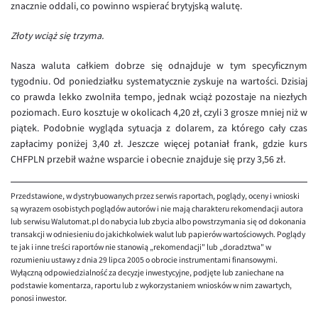
znacznie oddali, co powinno wspierać brytyjską walutę.
EUR/USD
Złoty wciąż się trzyma.
EUR/GBP
Nasza waluta całkiem dobrze się odnajduje w tym specyficznym
EUR/CHF
tygodniu. Od poniedziałku systematycznie zyskuje na wartości. Dzisiaj
EUR/CZK
co prawda lekko zwolniła tempo, jednak wciąż pozostaje na niezłych
poziomach. Euro kosztuje w okolicach 4,20 zł, czyli 3 grosze mniej niż w
EUR/DKK
piątek. Podobnie wygląda sytuacja z dolarem, za którego cały czas
EUR/NOK
zapłacimy poniżej 3,40 zł. Jeszcze więcej potaniał frank, gdzie kurs
CHFPLN przebił ważne wsparcie i obecnie znajduje się przy 3,56 zł.
EUR/SEK
EUR/AUD
Przedstawione, w dystrybuowanych przez serwis raportach, poglądy, oceny i wnioski
EUR/BGN
są wyrazem osobistych poglądów autorów i nie mają charakteru rekomendacji autora
lub serwisu Walutomat.pl do nabycia lub zbycia albo powstrzymania się od dokonania
EUR/CAD
transakcji w odniesieniu do jakichkolwiek walut lub papierów wartościowych. Poglądy
te jak i inne treści raportów nie stanowią „rekomendacji" lub „doradztwa" w
EUR/CNY
rozumieniu ustawy z dnia 29 lipca 2005 o obrocie instrumentami finansowymi.
Wyłączną odpowiedzialność za decyzje inwestycyjne, podjęte lub zaniechane na
EUR/HKD
podstawie komentarza, raportu lub z wykorzystaniem wniosków w nim zawartych,
ponosi inwestor.
EUR/HUF