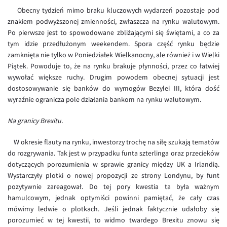
Inne pary walutowe
Aplikacja mobilna
Poradnik
Obecny tydzień mimo braku kluczowych wydarzeń pozostaje pod
znakiem podwyższonej zmienności, zwłaszcza na rynku walutowym.
KONTAKT
Bezpieczeństwo
AUD/PLN
Po pierwsze jest to spowodowane zbliżającymi się świętami, a co za
Pomoc
Kontakt
BGN/PLN
tym idzie przedłużonym weekendem. Spora część rynku będzie
PL
zamknięta nie tylko w Poniedziałek Wielkanocny, ale również i w Wielki
Dla mediów
CAD/PLN
Pomoc
Piątek. Powoduje to, że na rynku brakuje płynności, przez co łatwiej
CNY/PLN
FAQ
wywołać większe ruchy. Drugim powodem obecnej sytuacji jest
dostosowywanie się banków do wymogów Bezylei III, która dość
HKD/PLN
Konto i opłaty
wyraźnie ogranicza pole działania bankom na rynku walutowym.
HUF/PLN
Wymiana walut
Na granicy Brexitu.
ILS/PLN
Banki i przelewy
JPY/PLN
Przelewy zagraniczne
W okresie flauty na rynku, inwestorzy trochę na siłę szukają tematów
do rozgrywania. Tak jest w przypadku funta szterlinga oraz przecieków
NZD/PLN
Słowniczek
dotyczących porozumienia w sprawie granicy między UK a Irlandią.
RON/PLN
Wystarczyły plotki o nowej propozycji ze strony Londynu, by funt
pozytywnie zareagował. Do tej pory kwestia ta była ważnym
SGD/PLN
hamulcowym, jednak optymiści powinni pamiętać, że cały czas
TRY/PLN
mówimy ledwie o plotkach. Jeśli jednak faktycznie udałoby się
porozumieć w tej kwestii, to widmo twardego Brexitu znowu się
ZAR/PLN