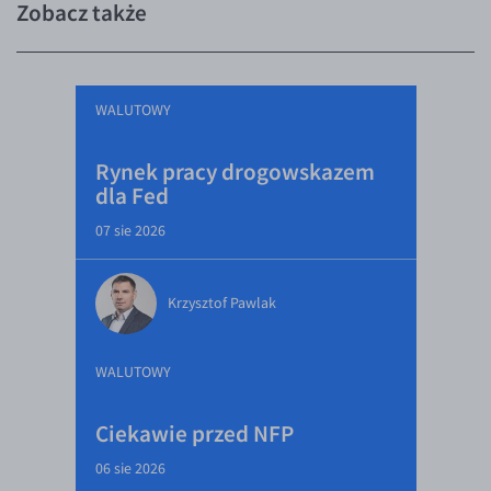
Zobacz także
WALUTOWY
Rynek pracy drogowskazem
dla Fed
07 sie 2026
Krzysztof Pawlak
WALUTOWY
Ciekawie przed NFP
06 sie 2026