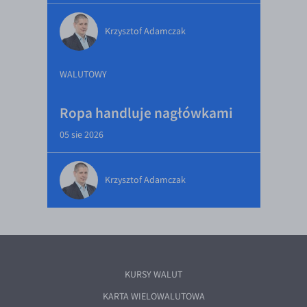
Krzysztof Adamczak
WALUTOWY
Ropa handluje nagłówkami
05 sie 2026
Krzysztof Adamczak
KURSY WALUT
KARTA WIELOWALUTOWA