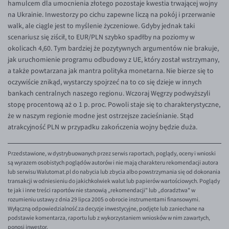
hamulcem dla umocnienia złotego pozostaje kwestia trwającej wojny
EUR/ILS
na Ukrainie. Inwestorzy po cichu zapewne liczą na pokój i przerwanie
EUR/JPY
walk, ale ciągle jest to myślenie życzeniowe. Gdyby jednak taki
scenariusz się ziścił, to EUR/PLN szybko spadłby na poziomy w
EUR/NZD
okolicach 4,60. Tym bardziej że pozytywnych argumentów nie brakuje,
EUR/RON
jak uruchomienie programu odbudowy z UE, który został wstrzymany,
a także powtarzana jak mantra polityka monetarna. Nie bierze się to
EUR/SGD
oczywiście znikąd, wystarczy spojrzeć na to co się dzieje w innych
EUR/TRY
bankach centralnych naszego regionu. Wczoraj Węgrzy podwyższyli
stopę procentową aż o 1 p. proc. Powoli staje się to charakterystyczne,
EUR/ZAR
że w naszym regionie modne jest ostrzejsze zacieśnianie. Stąd
GBP/USD
atrakcyjność PLN w przypadku zakończenia wojny będzie duża.
USD/CHF
Przedstawione, w dystrybuowanych przez serwis raportach, poglądy, oceny i wnioski
GBP/CHF
są wyrazem osobistych poglądów autorów i nie mają charakteru rekomendacji autora
lub serwisu Walutomat.pl do nabycia lub zbycia albo powstrzymania się od dokonania
transakcji w odniesieniu do jakichkolwiek walut lub papierów wartościowych. Poglądy
te jak i inne treści raportów nie stanowią „rekomendacji" lub „doradztwa" w
rozumieniu ustawy z dnia 29 lipca 2005 o obrocie instrumentami finansowymi.
Wyłączną odpowiedzialność za decyzje inwestycyjne, podjęte lub zaniechane na
podstawie komentarza, raportu lub z wykorzystaniem wniosków w nim zawartych,
ponosi inwestor.