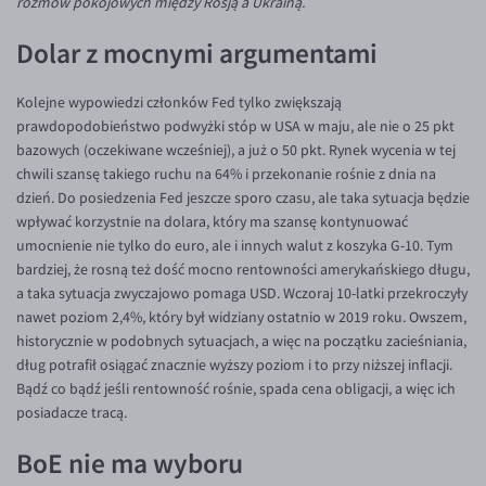
rozmów pokojowych między Rosją a Ukrainą.
Inne pary walutowe
Aplikacja mobilna
Poradnik
Dolar z mocnymi argumentami
KONTAKT
Bezpieczeństwo
AUD/PLN
Pomoc
Kontakt
BGN/PLN
PL
Kolejne wypowiedzi członków Fed tylko zwiększają
Dla mediów
CAD/PLN
Pomoc
prawdopodobieństwo podwyżki stóp w USA w maju, ale nie o 25 pkt
bazowych (oczekiwane wcześniej), a już o 50 pkt. Rynek wycenia w tej
CNY/PLN
FAQ
chwili szansę takiego ruchu na 64% i przekonanie rośnie z dnia na
HKD/PLN
Konto i opłaty
dzień. Do posiedzenia Fed jeszcze sporo czasu, ale taka sytuacja będzie
wpływać korzystnie na dolara, który ma szansę kontynuować
HUF/PLN
Wymiana walut
umocnienie nie tylko do euro, ale i innych walut z koszyka G-10. Tym
ILS/PLN
Banki i przelewy
bardziej, że rosną też dość mocno rentowności amerykańskiego długu,
a taka sytuacja zwyczajowo pomaga USD. Wczoraj 10-latki przekroczyły
JPY/PLN
Przelewy zagraniczne
nawet poziom 2,4%, który był widziany ostatnio w 2019 roku. Owszem,
NZD/PLN
Słowniczek
historycznie w podobnych sytuacjach, a więc na początku zacieśniania,
dług potrafił osiągać znacznie wyższy poziom i to przy niższej inflacji.
RON/PLN
Bądź co bądź jeśli rentowność rośnie, spada cena obligacji, a więc ich
SGD/PLN
posiadacze tracą.
TRY/PLN
BoE nie ma wyboru
ZAR/PLN