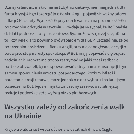
Dzisiaj kalendarz makro nie jest zbytnio ciekawy, niemniej jednak dla
EUR/USD
funta brytyjskiego i szczególnie Banku Anglii pojawił się ważny odczyt
EUR/GBP
inflacji CPI za luty. Wynik 6,2% przy oczekiwaniach na poziomie 5,9% i
poprzednim odczycie w styczniu 5,5% daje jasny sygnał, że BoE będzie
EUR/CHF
działał i podnosił stopy procentowe. Być może w większej sile, niż na
EUR/CZK
to liczy rynek, a to powinno być wsparciem dla GBP. Szczególnie, że po
poprzednim posiedzeniu Banku Anglii, przy niejednogłośnej decyzji o
EUR/DKK
podwyżce stóp narosły spekulacje. W BoE mają pojawiać się głosy, że
EUR/NOK
zacieśnianie monetarne trzeba zatrzymać na jakiś czas i zadbać o
portfele obywateli, by nie spowodować zatrzymania konsumpcji i tym
EUR/SEK
samym spowolnienia wzrostu gospodarczego. Poziom inflacji i
EUR/AUD
narastanie presji cenowej może jednak nie dać wyboru i na kolejnym
posiedzeniu BoE będzie niejako zmuszony zaserwować silniejszą
EUR/BGN
reakcję i podwyżkę stóp wyższą niż 25 pkt bazowych.
EUR/CAD
Wszystko zależy od zakończenia walk
EUR/CNY
na Ukrainie
EUR/HKD
EUR/HUF
Krajowa waluta jest wręcz uśpiona w ostatnich dniach. Ciągle