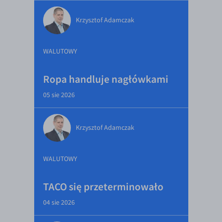
Krzysztof Adamczak
WALUTOWY
Ropa handluje nagłówkami
05 sie 2026
Krzysztof Adamczak
WALUTOWY
TACO się przeterminowało
04 sie 2026