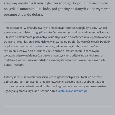
EUR/ILS
krajowej waluty nie trzeba było czekać długo. Popołudniowe odbicie
na „edku” umocniło PLN, który pół godziny po danych z USA wymazał
EUR/JPY
poranne straty do dolara.
EUR/NZD
Przedstawione, w dystrybuowanych przez serwis raportach, poglądy, oceny i wnioski
EUR/RON
są wyrazem osobistych poglądów autorów i nie mają charakteru rekomendacji autora
EUR/SGD
lub serwisu Walutomat.pl do nabycia lub zbycia albo powstrzymania się od dokonania
transakcji w odniesieniu do jakichkolwiek walut lub papierów wartościowych. Poglądy
EUR/TRY
te jak i inne treści raportów nie stanowią „rekomendacji" lub „doradztwa" w
rozumieniu ustawy z dnia 29 lipca 2005 o obrocie instrumentami finansowymi.
EUR/ZAR
Wyłączną odpowiedzialność za decyzje inwestycyjne, podjęte lub zaniechane na
podstawie komentarza, raportu lub z wykorzystaniem wniosków w nim zawartych,
GBP/USD
ponosi inwestor.
USD/CHF
Autorzy serwisu są również właścicielem majątkowych praw autorskich do treści.
GBP/CHF
Zabronione jest kopiowanie, przedrukowywanie, udostępnianie osobom trzecim i
rozpowszechnianie treści w całości lub we fragmentach bez zgody autorów serwisu.
Zgodę taką można uzyskać pisząc na adres
kontakt@walutomat.pl
.