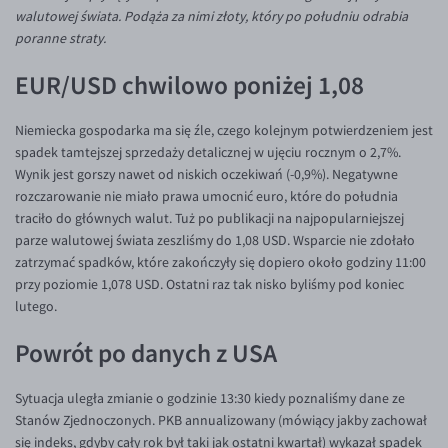
Inne pary walutowe
Aplikacja mobilna
Poradnik
walutowej świata. Podąża za nimi złoty, który po południu odrabia
poranne straty.
KONTAKT
Bezpieczeństwo
AUD/PLN
EUR/USD chwilowo poniżej 1,08
Pomoc
Kontakt
BGN/PLN
PL
Dla mediów
CAD/PLN
Pomoc
Niemiecka gospodarka ma się źle, czego kolejnym potwierdzeniem jest
CNY/PLN
FAQ
spadek tamtejszej sprzedaży detalicznej w ujęciu rocznym o 2,7%.
Wynik jest gorszy nawet od niskich oczekiwań (-0,9%). Negatywne
HKD/PLN
Konto i opłaty
rozczarowanie nie miało prawa umocnić euro, które do południa
HUF/PLN
Wymiana walut
traciło do głównych walut. Tuż po publikacji na najpopularniejszej
parze walutowej świata zeszliśmy do 1,08 USD. Wsparcie nie zdołało
ILS/PLN
Banki i przelewy
zatrzymać spadków, które zakończyły się dopiero około godziny 11:00
JPY/PLN
Przelewy zagraniczne
przy poziomie 1,078 USD. Ostatni raz tak nisko byliśmy pod koniec
lutego.
NZD/PLN
Słowniczek
Powrót po danych z USA
RON/PLN
SGD/PLN
Sytuacja uległa zmianie o godzinie 13:30 kiedy poznaliśmy dane ze
TRY/PLN
Stanów Zjednoczonych. PKB annualizowany (mówiący jakby zachował
się indeks, gdyby cały rok był taki jak ostatni kwartał) wykazał spadek
ZAR/PLN