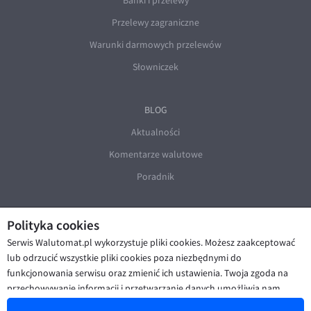
Banki i przelewy
Przelewy zagraniczne
Warunki darmowych przelewów
Słowniczek
BLOG
Aktualności
Komentarze walutowe
Poradnik
Polityka cookies
Serwis Walutomat.pl wykorzystuje pliki cookies. Możesz zaakceptować
lub odrzucić wszystkie pliki cookies poza niezbędnymi do
funkcjonowania serwisu oraz zmienić ich ustawienia. Twoja zgoda na
© Walutomat 2026
|
Regulaminy
|
przechowywanie informacji i przetwarzanie danych umożliwia nam
Polityka prywatności i cookies
|
Deklaracja dostępności
poprawę funkcjonalności strony oraz prezentowanie Ci