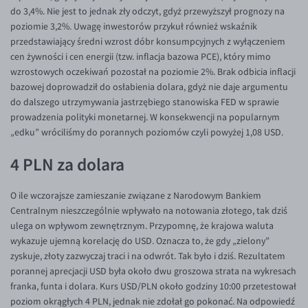
do 3,4%. Nie jest to jednak zły odczyt, gdyż przewyższył prognozy na
EUR/USD
poziomie 3,2%. Uwagę inwestorów przykuł również wskaźnik
przedstawiający średni wzrost dóbr konsumpcyjnych z wyłączeniem
EUR/GBP
cen żywności i cen energii (tzw. inflacja bazowa PCE), który mimo
EUR/CHF
wzrostowych oczekiwań pozostał na poziomie 2%. Brak odbicia inflacji
bazowej doprowadził do osłabienia dolara, gdyż nie daje argumentu
EUR/CZK
do dalszego utrzymywania jastrzębiego stanowiska FED w sprawie
EUR/DKK
prowadzenia polityki monetarnej. W konsekwencji na popularnym
„edku” wróciliśmy do porannych poziomów czyli powyżej 1,08 USD.
EUR/NOK
EUR/SEK
4 PLN za dolara
EUR/AUD
O ile wczorajsze zamieszanie związane z Narodowym Bankiem
EUR/BGN
Centralnym nieszczególnie wpływało na notowania złotego, tak dziś
EUR/CAD
ulega on wpływom zewnętrznym. Przypomnę, że krajowa waluta
wykazuje ujemną korelację do USD. Oznacza to, że gdy „zielony”
EUR/CNY
zyskuje, złoty zazwyczaj traci i na odwrót. Tak było i dziś. Rezultatem
EUR/HKD
porannej aprecjacji USD była około dwu groszowa strata na wykresach
franka, funta i dolara. Kurs USD/PLN około godziny 10:00 przetestował
EUR/HUF
poziom okrągłych 4 PLN, jednak nie zdołał go pokonać. Na odpowiedź