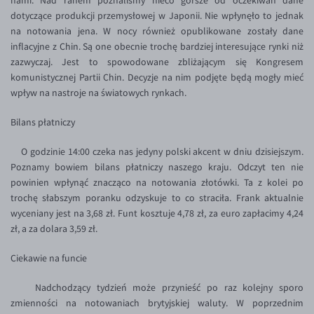
nami. Nad ranem poznaliśmy nieco gorsze od oczekiwań dane
Inne pary walutowe
Aplikacja mobilna
Poradnik
dotyczące produkcji przemysłowej w Japonii. Nie wpłynęło to jednak
na notowania jena. W nocy również opublikowane zostały dane
KONTAKT
Bezpieczeństwo
AUD/PLN
inflacyjne z Chin. Są one obecnie trochę bardziej interesujące rynki niż
Pomoc
Kontakt
BGN/PLN
PL
zazwyczaj. Jest to spowodowane zbliżającym się Kongresem
komunistycznej Partii Chin. Decyzje na nim podjęte będą mogły mieć
Dla mediów
CAD/PLN
Pomoc
wpływ na nastroje na światowych rynkach.
CNY/PLN
FAQ
Bilans płatniczy
HKD/PLN
Konto i opłaty
HUF/PLN
Wymiana walut
O godzinie 14:00 czeka nas jedyny polski akcent w dniu dzisiejszym.
Poznamy bowiem bilans płatniczy naszego kraju. Odczyt ten nie
ILS/PLN
Banki i przelewy
powinien wpłynąć znacząco na notowania złotówki. Ta z kolei po
JPY/PLN
Przelewy zagraniczne
trochę słabszym poranku odzyskuje to co straciła. Frank aktualnie
wyceniany jest na 3,68 zł. Funt kosztuje 4,78 zł, za euro zapłacimy 4,24
NZD/PLN
Słowniczek
zł, a za dolara 3,59 zł.
RON/PLN
Ciekawie na funcie
SGD/PLN
Nadchodzący tydzień może przynieść po raz kolejny sporo
TRY/PLN
zmienności na notowaniach brytyjskiej waluty. W poprzednim
ZAR/PLN