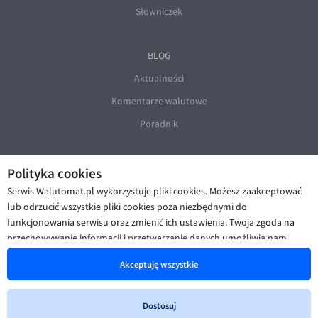
Słowniczek
BLOG
Aktualności
Komentarze walutowe
Poradnik
Polityka cookies
Serwis Walutomat.pl wykorzystuje pliki cookies. Możesz zaakceptować
lub odrzucić wszystkie pliki cookies poza niezbędnymi do
funkcjonowania serwisu oraz zmienić ich ustawienia. Twoja zgoda na
© Walutomat 2026
|
Regulaminy
|
przechowywanie informacji i przetwarzanie danych umożliwia nam
Polityka prywatności i cookies
|
Deklaracja dostępności
poprawę funkcjonalności strony oraz prezentowanie Ci
Akceptuję wszystkie
spersonalizowanych treści i reklam. Więcej informacji znajdziesz w naszej
Polityce cookies
.
Dostosuj