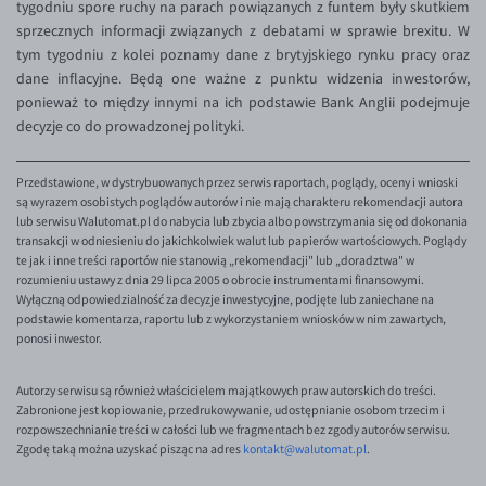
tygodniu spore ruchy na parach powiązanych z funtem były skutkiem
sprzecznych informacji związanych z debatami w sprawie brexitu. W
EUR/USD
tym tygodniu z kolei poznamy dane z brytyjskiego rynku pracy oraz
EUR/GBP
dane inflacyjne. Będą one ważne z punktu widzenia inwestorów,
ponieważ to między innymi na ich podstawie Bank Anglii podejmuje
EUR/CHF
decyzje co do prowadzonej polityki.
EUR/CZK
EUR/DKK
Przedstawione, w dystrybuowanych przez serwis raportach, poglądy, oceny i wnioski
są wyrazem osobistych poglądów autorów i nie mają charakteru rekomendacji autora
EUR/NOK
lub serwisu Walutomat.pl do nabycia lub zbycia albo powstrzymania się od dokonania
transakcji w odniesieniu do jakichkolwiek walut lub papierów wartościowych. Poglądy
EUR/SEK
te jak i inne treści raportów nie stanowią „rekomendacji" lub „doradztwa" w
rozumieniu ustawy z dnia 29 lipca 2005 o obrocie instrumentami finansowymi.
EUR/AUD
Wyłączną odpowiedzialność za decyzje inwestycyjne, podjęte lub zaniechane na
EUR/BGN
podstawie komentarza, raportu lub z wykorzystaniem wniosków w nim zawartych,
ponosi inwestor.
EUR/CAD
EUR/CNY
Autorzy serwisu są również właścicielem majątkowych praw autorskich do treści.
Zabronione jest kopiowanie, przedrukowywanie, udostępnianie osobom trzecim i
EUR/HKD
rozpowszechnianie treści w całości lub we fragmentach bez zgody autorów serwisu.
Zgodę taką można uzyskać pisząc na adres
kontakt@walutomat.pl
.
EUR/HUF