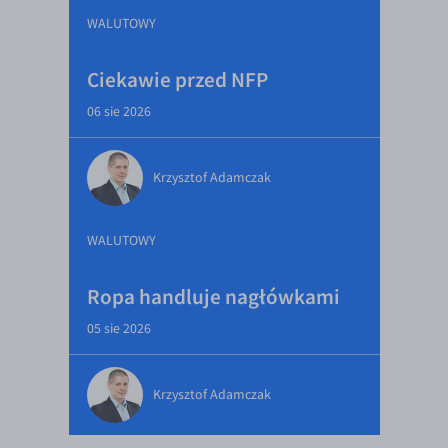
WALUTOWY
Ciekawie przed NFP
06 sie 2026
Krzysztof Adamczak
WALUTOWY
Ropa handluje nagłówkami
05 sie 2026
Krzysztof Adamczak