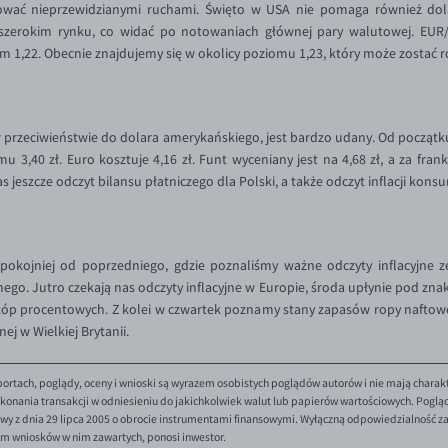
ować nieprzewidzianymi ruchami. Święto w USA nie pomaga również dol
zerokim rynku, co widać po notowaniach głównej pary walutowej. EUR
 1,22. Obecnie znajdujemy się w okolicy poziomu 1,23, który może zostać 
 przeciwieństwie do dolara amerykańskiego, jest bardzo udany. Od początku
mu 3,40 zł. Euro kosztuje 4,16 zł. Funt wyceniany jest na 4,68 zł, a za fran
szcze odczyt bilansu płatniczego dla Polski, a także odczyt inflacji konsu
kojniej od poprzedniego, gdzie poznaliśmy ważne odczyty inflacyjne 
ego. Jutro czekają nas odczyty inflacyjne w Europie, środa upłynie pod zna
tóp procentowych. Z kolei w czwartek poznamy stany zapasów ropy naftowej
nej w Wielkiej Brytanii.
ortach, poglądy, oceny i wnioski są wyrazem osobistych poglądów autorów i nie mają charak
onania transakcji w odniesieniu do jakichkolwiek walut lub papierów wartościowych. Poglądy 
y z dnia 29 lipca 2005 o obrocie instrumentami finansowymi. Wyłączną odpowiedzialność za 
em wniosków w nim zawartych, ponosi inwestor.