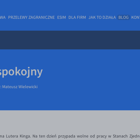
OWA
PRZELEWY ZAGRANICZNE
ESIM
DLA FIRM
JAK TO DZIAŁA
BLOG
KON
 spokojny
r:
Mateusz Wielewicki
 Lutera Kinga. Na ten dzień przypada wolne od pracy w Stanach Zjedn