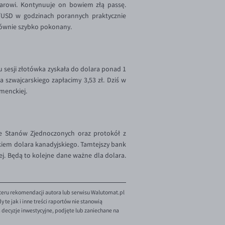
arowi. Kontynuuje on bowiem złą passę.
/USD w godzinach porannych praktycznie
równie szybko pokonany.
 sesji złotówka zyskała do dolara ponad 1
ka szwajcarskiego zapłacimy 3,53 zł. Dziś w
menckiej.
ze Stanów Zjednoczonych oraz protokół z
kiem dolara kanadyjskiego. Tamtejszy bank
. Będą to kolejne dane ważne dla dolara.
teru rekomendacji autora lub serwisu Walutomat.pl
te jak i inne treści raportów nie stanowią
decyzje inwestycyjne, podjęte lub zaniechane na