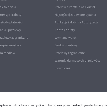
ak to działa
Przelew z Portfela na Portfel
rowizje i rabaty
Najczęściej zadawane pytania
etody płatności
Aplikacja i Mobilna Autoryzacja
anki i przelewy
Konto i opłaty
rzelewy zagraniczne
Wymiana walut
ezpieczeństwo
Banki i przelewy
la mediów
Przelewy zagraniczne
Warunki darmowych przelewów
Słowniczek
ceptować lub odrzucić wszystkie pliki cookies poza niezbędnymi do funkcjo