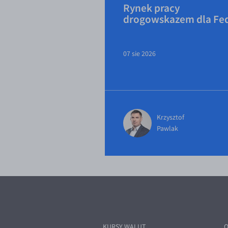
Rynek pracy
drogowskazem dla Fe
07 sie 2026
Krzysztof
Pawlak
KURSY WALUT
O