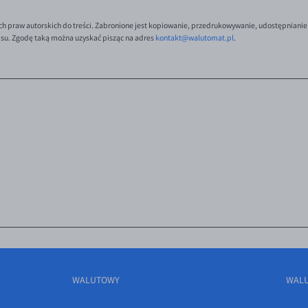
ch praw autorskich do treści. Zabronione jest kopiowanie, przedrukowywanie, udostępnianie
isu. Zgodę taką można uzyskać pisząc na adres
kontakt@walutomat.pl
.
WALUTOWY
WAL