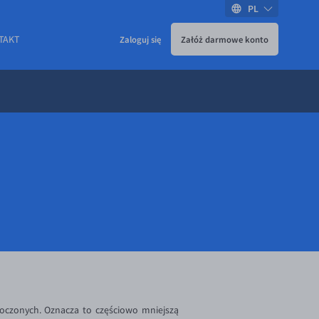
PL
TAKT
Zaloguj się
Załóż darmowe konto
oczonych. Oznacza to częściowo mniejszą