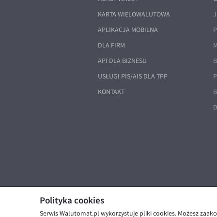
KARTA WIELOWALUTOWA
J
APLIKACJA MOBILNA
P
DLA FIRM
M
API DLA BIZNESU
B
USŁUGI PIS/AIS DLA TPP
P
KONTAKT
B
D
Polityka cookies
Serwis Walutomat.pl wykorzystuje pliki cookies. Możesz zaak