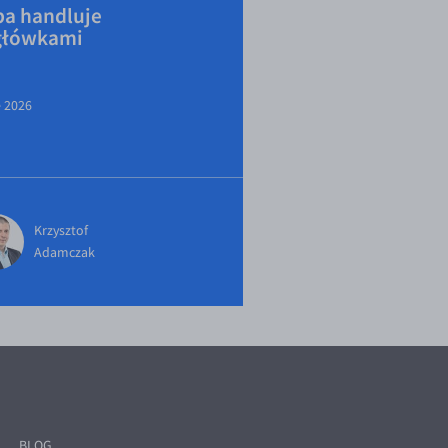
a handluje
główkami
e 2026
Krzysztof
Adamczak
BLOG