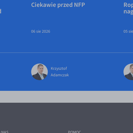
Ciekawie przed NFP
Rop
d
na
06 sie 2026
05 si
Krzysztof
Adamczak
 NAS
POMOC