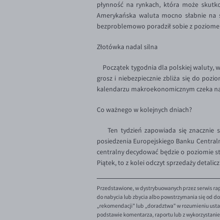
płynność na rynkach, która może skutk
Amerykańska waluta mocno słabnie na s
bezproblemowo poradził sobie z poziomem
Złotówka nadal silna
Początek tygodnia dla polskiej waluty, w
grosz i niebezpiecznie zbliża się do pozio
kalendarzu makroekonomicznym czeka nas je
Co ważnego w kolejnych dniach?
Ten tydzień zapowiada się znacznie spo
posiedzenia Europejskiego Banku Centraln
centralny decydować będzie o poziomie s
Piątek, to z kolei odczyt sprzedaży detalicz
Przedstawione, w dystrybuowanych przez serwis rap
do nabycia lub zbycia albo powstrzymania się od dok
„rekomendacji" lub „doradztwa" w rozumieniu ustaw
podstawie komentarza, raportu lub z wykorzystani