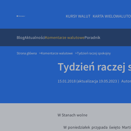
KURSY WALUT
KARTA WIELOWALUT
Blog
Aktualności
Komentarze walutowe
Poradnik
Strona główna
Komentarze walutowe
Tydzień raczej spokojny
Tydzień raczej
15.01.2018
(aktualizacja
19.05.2023
)
Auto
W Stanach wolne
W poniedziałek przypada święto Martina