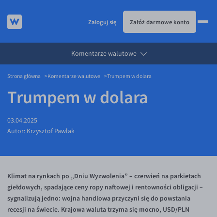
Zaloguj się
Załóż darmowe konto
Komentarze walutowe
KURSY WALUT
Strona główna
Komentarze walutowe
Trumpem w dolara
KARTA WIELOWALUTOWA
Kursy walut
Trumpem w dolara
PRZELEWY ZAGRANICZNE
EUR/PLN
Karta wielowalutowa
ESIM
USD/PLN
Visa Benefit
03.04.2025
DLA FIRM
CHF/PLN
Autor:
Krzysztof Pawlak
JAK TO DZIAŁA
GBP/PLN
Dla firm
BLOG
CZK/PLN
API dla biznesu
Jak to działa
Klimat na rynkach po „Dniu Wyzwolenia” – czerwień na parkietach
DKK/PLN
Partnerstwa
Prowizje i rabaty
Blog
giełdowych, spadające ceny ropy naftowej i rentowności obligacji –
NOK/PLN
Walutomat Business
Metody płatności
Aktualności
sygnalizują jedno: wojna handlowa przyczyni się do powstania
SEK/PLN
Program Afiliacyjny
Banki i przelewy
Komentarze walutowe
recesji na świecie. Krajowa waluta trzyma się mocno, USD/PLN