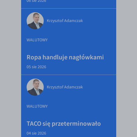
06 sie 2026
Krzysztof Adamczak
WALUTOWY
Ropa handluje nagłówkami
05 sie 2026
Krzysztof Adamczak
WALUTOWY
TACO się przeterminowało
04 sie 2026