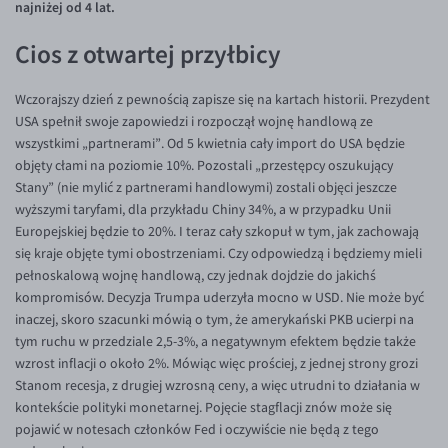
najniżej od 4 lat.
Inne pary walutowe
Aplikacja mobilna
Poradnik
Cios z otwartej przyłbicy
KONTAKT
Bezpieczeństwo
AUD/PLN
Pomoc
Kontakt
BGN/PLN
PL
Wczorajszy dzień z pewnością zapisze się na kartach historii. Prezydent
Dla mediów
CAD/PLN
Pomoc
USA spełnił swoje zapowiedzi i rozpoczął wojnę handlową ze
wszystkimi „partnerami”. Od 5 kwietnia cały import do USA będzie
CNY/PLN
FAQ
objęty cłami na poziomie 10%. Pozostali „przestępcy oszukujący
HKD/PLN
Konto i opłaty
Stany” (nie mylić z partnerami handlowymi) zostali objęci jeszcze
wyższymi taryfami, dla przykładu Chiny 34%, a w przypadku Unii
HUF/PLN
Wymiana walut
Europejskiej będzie to 20%. I teraz cały szkopuł w tym, jak zachowają
ILS/PLN
Banki i przelewy
się kraje objęte tymi obostrzeniami. Czy odpowiedzą i będziemy mieli
pełnoskalową wojnę handlową, czy jednak dojdzie do jakichś
JPY/PLN
Przelewy zagraniczne
kompromisów. Decyzja Trumpa uderzyła mocno w USD. Nie może być
NZD/PLN
Słowniczek
inaczej, skoro szacunki mówią o tym, że amerykański PKB ucierpi na
tym ruchu w przedziale 2,5-3%, a negatywnym efektem będzie także
RON/PLN
wzrost inflacji o około 2%. Mówiąc więc prościej, z jednej strony grozi
SGD/PLN
Stanom recesja, z drugiej wzrosną ceny, a więc utrudni to działania w
kontekście polityki monetarnej. Pojęcie stagflacji znów może się
TRY/PLN
pojawić w notesach członków Fed i oczywiście nie będą z tego
ZAR/PLN