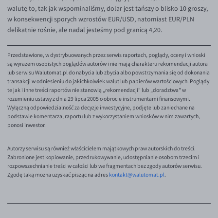
walutę to, tak jak wspominaliśmy, dolar jest tańszy o blisko 10 groszy,
w konsekwencji sporych wzrostów EUR/USD, natomiast EUR/PLN
delikatnie rośnie, ale nadal jesteśmy pod granicą 4,20.
Przedstawione, w dystrybuowanych przez serwis raportach, poglądy, oceny i wnioski
są wyrazem osobistych poglądów autorów i nie mają charakteru rekomendacji autora
lub serwisu Walutomat.pl do nabycia lub zbycia albo powstrzymania się od dokonania
transakcji w odniesieniu do jakichkolwiek walut lub papierów wartościowych. Poglądy
te jak i inne treści raportów nie stanowią „rekomendacji" lub „doradztwa" w
rozumieniu ustawy z dnia 29 lipca 2005 o obrocie instrumentami finansowymi.
Wyłączną odpowiedzialność za decyzje inwestycyjne, podjęte lub zaniechane na
podstawie komentarza, raportu lub z wykorzystaniem wniosków w nim zawartych,
ponosi inwestor.
Autorzy serwisu są również właścicielem majątkowych praw autorskich do treści.
Zabronione jest kopiowanie, przedrukowywanie, udostępnianie osobom trzecim i
rozpowszechnianie treści w całości lub we fragmentach bez zgody autorów serwisu.
Zgodę taką można uzyskać pisząc na adres
kontakt@walutomat.pl
.