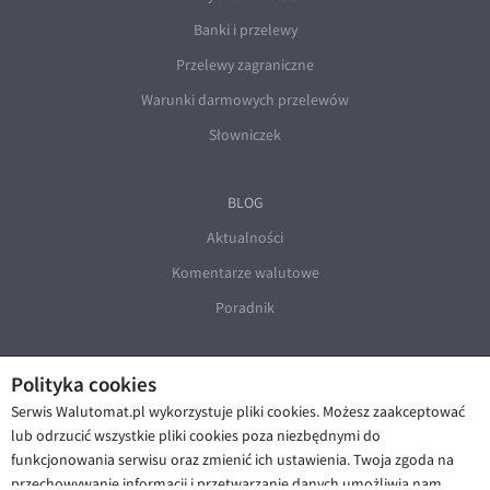
Banki i przelewy
Przelewy zagraniczne
Warunki darmowych przelewów
Słowniczek
BLOG
Aktualności
Komentarze walutowe
Poradnik
Polityka cookies
Serwis Walutomat.pl wykorzystuje pliki cookies. Możesz zaakceptować
lub odrzucić wszystkie pliki cookies poza niezbędnymi do
funkcjonowania serwisu oraz zmienić ich ustawienia. Twoja zgoda na
© Walutomat 2026
|
Regulaminy
|
przechowywanie informacji i przetwarzanie danych umożliwia nam