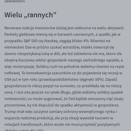
zadowoleni.
EUR/USD
Wielu „rannych”
EUR/GBP
Nerwowa reakcja inwestorów dzisiaj jest widoczna na wielu aktywach.
EUR/CHF
Parkiety giełdowe mienią się w barwach czerwonych, a spadki, jak w
EUR/CZK
przypadku S&P 500 czy Nasdaq, sięgają blisko 4%. Również na
niemieckim Dax-ie próżno szukać wzrostów, indeks otworzył się
EUR/DKK
dawno niespotykaną luką w dół, ale też zdziwienia nie ma, skoro cła
EUR/NOK
obejmą kluczowy sektor gospodarki naszego zachodniego sąsiada, a
więc motoryzację. Solidny ruch na południe widzimy również na ropie
EUR/SEK
naftowej. To konsekwencja szacunków co do pojawienia się recesji w
EUR/AUD
USA już w tym roku (prawdopodobieństwo sięgnęło 50%). Zapaść
gospodarcza to niższy popyt na surowiec, co przekłada się na niższą
EUR/BGN
cenę. I rzut oka jeszcze na rynek długu, gdzie widzimy solidny spadek
EUR/CAD
rentowności, co może sugerować, że Fed będzie zmuszony ciąć stopy
procentowe, by nie dopuścić do spadku aktywności w gospodarce.
EUR/CNY
Trump miał więc szczytne zamiary ochrony wewnętrznego rynku i
EUR/HKD
wsparcia rodzimej produkcji, ale przy okazji wywołał tsunami w
relacjach handlowych, które wcale nie musi przynieść pozytywnych
EUR/HUF
efektów, także dla USA.