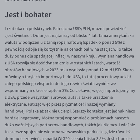
EUR/ILS
Jest i bohater
EUR/JPY
EUR/NZD
I rzut oka na polski rynek. Patrząc na USD/PLN, można powiedzieć
EUR/RON
„jest świetnie”. Dolar jest najtańszy od blisko 4 lat. Tania amerykańska
waluta w połączeniu z tanią ropą naftową (spadek o ponad 5%) z
EUR/SGD
pewnością odbije się korzystnie na cenach paliw na stacjach. To także
EUR/TRY
duży bonus dla spadającej inflacji w naszym kraju. Wymiana handlowa
z USA rozwija się dość dynamicznie w ostatnich latach, wartość
EUR/ZAR
obrotów handlowych w 2023 roku wyniosła ponad 12 mld USD. Skoro
GBP/USD
mówimy o taryfach importowych do USA, to tutaj procentowy udział
całego polskiego eksportu do tego rewiru świata wyniósł we
USD/CHF
wspomnianym okresie raptem 3%. Co ciekawe, więcej importujemy my
GBP/CHF
z USA, przede wszystkim surowce, auta, a także urządzenia
elektryczne. Patrząc więc przez pryzmat ceł i naszej wymiany
handlowej, Polska aż tak nie ucierpi. Szerszy kontekst jest jednak nieco
bardziej negatywny. Można tutaj wspomnieć o problemach naszych
dużo ważniejszych partnerów handlowych, takich jak Niemcy. I właśnie
to szersze spojrzenie widać na warszawskim parkiecie, gdzie również
dominuje czerwień, a spadki WIG20 sięgają blisko 3,5%. Jeśli chodzi o