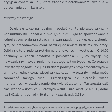
brytyjska dynamika PKB, która zgodnie z oczekiwaniami zwolniła w
EUR/USD
porównaniu do III kwartału.
EUR/GBP
Impulsy dla złotego.
EUR/CHF
Dzieje się także na rodzimym podwórku. Po pierwsze wskaźnik
EUR/CZK
koniunktury BIEC spadł o blisko 1,5 punktu. Było to spowodowane z
jednej strony słabszą sytuacją na warszawskim parkiecie, a z drugiej
EUR/DKK
tym, że pracodawcom coraz bardziej doskwiera brak rąk do pracy.
EUR/NOK
Odbija się to przede wszystkim na planowanych inwestycjach. O 14:00
poznamy w końcu protokół z posiedzenia RPP, co wydaje się
EUR/SEK
najważniejszym wydarzeniem dla złotego w tym tygodniu. Co prawda
EUR/AUD
inwestorzy pogodzili się już z brakiem podwyżek stóp procentowych w
tym roku, jednak coraz więcej wskazuje, że i w przyszłym roku może
EUR/BGN
zabraknąć takiego ruchu. Przeciągająca się bierność władz
EUR/CAD
monetarnych wreszcie zacznie doskwierać złotemu. Ten zresztą dziś
traci wobec wszystkich kluczowych walut. Euro kosztuje 4,21 zł, dolar
EUR/CNY
już 3,42 zł, funt ponad 4,80 zł a frank szwajcarski 3,58 zł.
EUR/HKD
EUR/HUF
Przedstawione, w dystrybuowanych przez serwis raportach, poglądy, oceny i wnioski