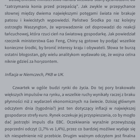
Inne pary walutowe
Aplikacja mobilna
Poradnik
“zatrzymania konia przed przepaścią”. Jak zwykle w przepychance
słownej między dwiema największymi potęgami świata nie brakuje
KONTAKT
Bezpieczeństwo
AUD/PLN
patosu i kwiecistych wypowiedzi. Państwo Środka po raz kolejny
Pomoc
Kontakt
BGN/PLN
ostrzegło Waszyngton, że wprowadzenie ceł doprowadzi do reakcji
PL
łańcuchowej, która rzuci cień na światową gospodarkę. Jak powiedział
Dla mediów
CAD/PLN
Pomoc
rzecznik ministerstwa Gao Feng, Chiny są gotowe by podjąć wszelkie
CNY/PLN
FAQ
konieczne środki, by bronić interesy kraju i obywateli. Słowa te burzą
ostatni błogostan, gdy wielu analitykom wydawało się, że wojna celna
HKD/PLN
Konto i opłaty
niknie gdzieś za horyzontem.
HUF/PLN
Wymiana walut
Inflacja w Niemczech, PKB w UK.
ILS/PLN
Banki i przelewy
JPY/PLN
Przelewy zagraniczne
Czwartek w ogóle budzi rynki do życia. Do tej pory brakowało
większych impulsów na rynku, a wszelkie ruchy wynikały raczej z braku
NZD/PLN
Słowniczek
płynności niż z wydarzeń ekonomicznych na świecie. Dzisiaj głównym
RON/PLN
odczytem dnia (tygodnia?) jest ten dotyczący inflacji w największej
gospodarce strefy euro. Rynek oczekuje jej przyspieszania, co by mogło
SGD/PLN
dać jastrzębi impuls dla EBC. Oczekiwania wyraźnie przewyższają
TRY/PLN
poprzedni odczyt (1,7% vs 1,4%), przez co bardziej możliwe wydaje się
ich niespełnienie niż przebicie. Drugim ważnym odczytem jest finalna
ZAR/PLN