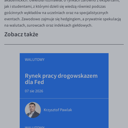
akademickich. Uwielbia rozmawiać o rynkach zarówno z ekspertami,
jak i studentami, z którymi dzieli się wiedzą również podczas
gościnnych wykładów na uczelniach oraz na specjalistycznych
eventach. Zawodowo zajmuje się hedgingiem, a prywatnie spekulacją
na walutach, surowcach oraz indeksach giełdowych.
Zobacz także
WALUTOWY
Rynek pracy drogowskazem
dla Fed
07 sie 2026
Krzysztof Pawlak
WALUTOWY