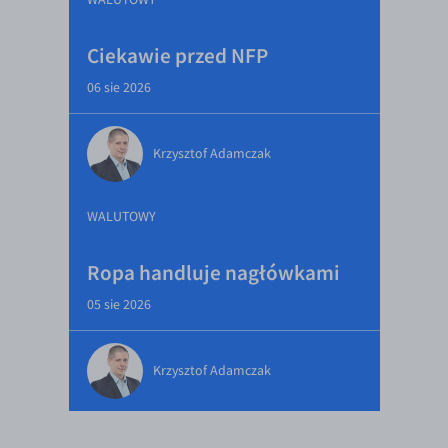
Ciekawie przed NFP
06 sie 2026
Krzysztof Adamczak
WALUTOWY
Ropa handluje nagłówkami
05 sie 2026
Krzysztof Adamczak