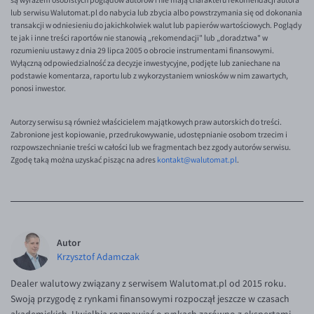
są wyrazem osobistych poglądów autorów i nie mają charakteru rekomendacji autora
EUR/ILS
lub serwisu Walutomat.pl do nabycia lub zbycia albo powstrzymania się od dokonania
transakcji w odniesieniu do jakichkolwiek walut lub papierów wartościowych. Poglądy
EUR/JPY
te jak i inne treści raportów nie stanowią „rekomendacji" lub „doradztwa" w
rozumieniu ustawy z dnia 29 lipca 2005 o obrocie instrumentami finansowymi.
EUR/NZD
Wyłączną odpowiedzialność za decyzje inwestycyjne, podjęte lub zaniechane na
podstawie komentarza, raportu lub z wykorzystaniem wniosków w nim zawartych,
EUR/RON
ponosi inwestor.
EUR/SGD
Autorzy serwisu są również właścicielem majątkowych praw autorskich do treści.
EUR/TRY
Zabronione jest kopiowanie, przedrukowywanie, udostępnianie osobom trzecim i
EUR/ZAR
rozpowszechnianie treści w całości lub we fragmentach bez zgody autorów serwisu.
Zgodę taką można uzyskać pisząc na adres
kontakt@walutomat.pl
.
GBP/USD
USD/CHF
GBP/CHF
Autor
Krzysztof Adamczak
Dealer walutowy związany z serwisem Walutomat.pl od 2015 roku.
Swoją przygodę z rynkami finansowymi rozpoczął jeszcze w czasach