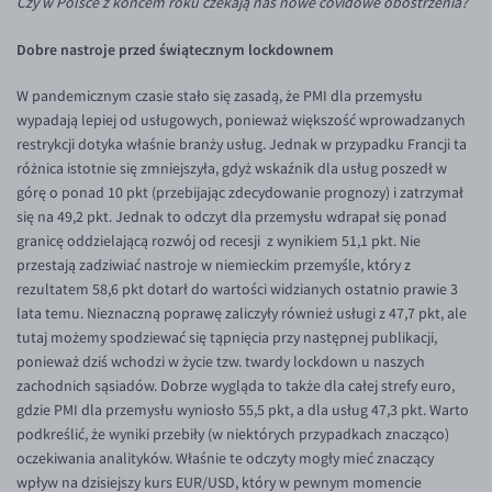
Czy w Polsce z końcem roku czekają nas nowe covidowe obostrzenia?
Inne pary walutowe
Aplikacja mobilna
Poradnik
Dobre nastroje przed świątecznym lockdownem
KONTAKT
Bezpieczeństwo
AUD/PLN
Pomoc
Kontakt
BGN/PLN
PL
W pandemicznym czasie stało się zasadą, że PMI dla przemysłu
wypadają lepiej od usługowych, ponieważ większość wprowadzanych
Dla mediów
CAD/PLN
Pomoc
restrykcji dotyka właśnie branży usług. Jednak w przypadku Francji ta
CNY/PLN
FAQ
różnica istotnie się zmniejszyła, gdyż wskaźnik dla usług poszedł w
górę o ponad 10 pkt (przebijając zdecydowanie prognozy) i zatrzymał
HKD/PLN
Konto i opłaty
się na 49,2 pkt. Jednak to odczyt dla przemysłu wdrapał się ponad
HUF/PLN
Wymiana walut
granicę oddzielającą rozwój od recesji z wynikiem 51,1 pkt. Nie
przestają zadziwiać nastroje w niemieckim przemyśle, który z
ILS/PLN
Banki i przelewy
rezultatem 58,6 pkt dotarł do wartości widzianych ostatnio prawie 3
JPY/PLN
Przelewy zagraniczne
lata temu. Nieznaczną poprawę zaliczyły również usługi z 47,7 pkt, ale
tutaj możemy spodziewać się tąpnięcia przy następnej publikacji,
NZD/PLN
Słowniczek
ponieważ dziś wchodzi w życie tzw. twardy lockdown u naszych
RON/PLN
zachodnich sąsiadów. Dobrze wygląda to także dla całej strefy euro,
gdzie PMI dla przemysłu wyniosło 55,5 pkt, a dla usług 47,3 pkt. Warto
SGD/PLN
podkreślić, że wyniki przebiły (w niektórych przypadkach znacząco)
TRY/PLN
oczekiwania analityków. Właśnie te odczyty mogły mieć znaczący
wpływ na dzisiejszy kurs EUR/USD, który w pewnym momencie
ZAR/PLN