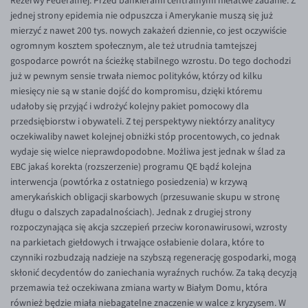
Rezerwy Federalnej. Przed bankierami centralnymi niełatwe zadanie. Z
EUR/ILS
jednej strony epidemia nie odpuszcza i Amerykanie muszą się już
EUR/JPY
mierzyć z nawet 200 tys. nowych zakażeń dziennie, co jest oczywiście
ogromnym kosztem społecznym, ale też utrudnia tamtejszej
EUR/NZD
gospodarce powrót na ścieżkę stabilnego wzrostu. Do tego dochodzi
EUR/RON
już w pewnym sensie trwała niemoc polityków, którzy od kilku
miesięcy nie są w stanie dojść do kompromisu, dzięki któremu
EUR/SGD
udałoby się przyjąć i wdrożyć kolejny pakiet pomocowy dla
EUR/TRY
przedsiębiorstw i obywateli. Z tej perspektywy niektórzy analitycy
oczekiwaliby nawet kolejnej obniżki stóp procentowych, co jednak
EUR/ZAR
wydaje się wielce nieprawdopodobne. Możliwa jest jednak w ślad za
GBP/USD
EBC jakaś korekta (rozszerzenie) programu QE bądź kolejna
interwencja (powtórka z ostatniego posiedzenia) w krzywą
USD/CHF
amerykańskich obligacji skarbowych (przesuwanie skupu w stronę
GBP/CHF
długu o dalszych zapadalnościach). Jednak z drugiej strony
rozpoczynająca się akcja szczepień przeciw koronawirusowi, wzrosty
na parkietach giełdowych i trwające osłabienie dolara, które to
czynniki rozbudzają nadzieje na szybszą regenerację gospodarki, mogą
skłonić decydentów do zaniechania wyraźnych ruchów. Za taką decyzją
przemawia też oczekiwana zmiana warty w Białym Domu, która
również będzie miała niebagatelne znaczenie w walce z kryzysem. W