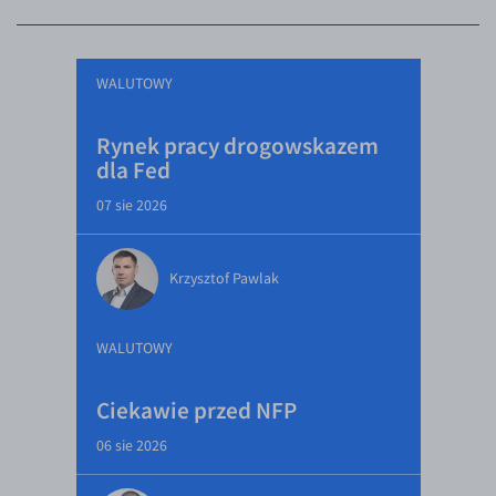
WALUTOWY
Rynek pracy drogowskazem
dla Fed
07 sie 2026
Krzysztof Pawlak
WALUTOWY
Ciekawie przed NFP
06 sie 2026