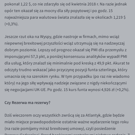
pokonał 1,22 $, co nie zdarzyło się od kwietnia 2018 r. Na razie jednak
EUR/USD
opór ten okazał się za mocny dla siły popytowej i po godz. 15
najważniejsza para walutowa świata znalazła się w okolicach 1,219 $
EUR/GBP
(+0,3%).
EUR/CHF
Jeszcze rzut oka na Wyspy, gdzie nastroje w firmach, mimo wciąż
EUR/CZK
niepewnej brexitowej przyszłości wciąż utrzymują się na nadzwyczaj
EUR/DKK
dobrym poziomie. Lepszy od prognoz okazał się PMI dla przemysłu z
imponującymi 57,3 pkt, a poniżej konsensusu analityków wypadł PMI
EUR/NOK
dla usług, który znalazł się minimalnie pod kreską z 49,9 pkt. Akurat te
EUR/SEK
odczyty trudno wskazać jako przyczynę pozycji funta szterlinga, który
umacnia się na szerokim rynku. W tym przypadku (po raz nie wiadomo
EUR/AUD
który) na jego siłę wpływają nadzieje związane z nigdy niekończącymi
EUR/BGN
się negocjacjami UK-UE. Po godz. 15 kurs funta wynosi 4,926 zł (+0,2%).
EUR/CAD
Czy Rezerwa ma rezerwy?
EUR/CNY
Dziś wieczorem oczy wszystkich zwrócą się za Atlantyk, gdzie będzie
EUR/HKD
miało miejsce prawdopodobnie ostatnie ważne wydarzenie tego roku
EUR/HUF
(na razie pomijamy miraż brexitowej umowy), czyli posiedzenie