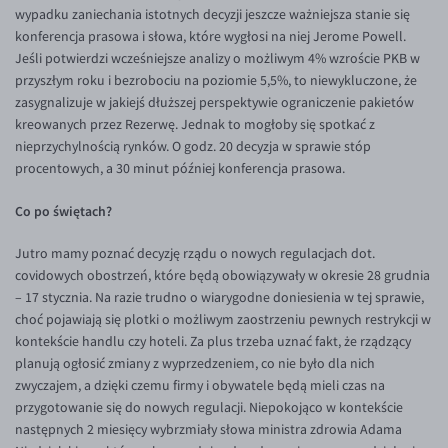
wypadku zaniechania istotnych decyzji jeszcze ważniejsza stanie się
konferencja prasowa i słowa, które wygłosi na niej Jerome Powell.
Jeśli potwierdzi wcześniejsze analizy o możliwym 4% wzroście PKB w
przyszłym roku i bezrobociu na poziomie 5,5%, to niewykluczone, że
zasygnalizuje w jakiejś dłuższej perspektywie ograniczenie pakietów
kreowanych przez Rezerwę. Jednak to mogłoby się spotkać z
nieprzychylnością rynków. O godz. 20 decyzja w sprawie stóp
procentowych, a 30 minut później konferencja prasowa.
Co po świętach?
Jutro mamy poznać decyzję rządu o nowych regulacjach dot.
covidowych obostrzeń, które będą obowiązywały w okresie 28 grudnia
– 17 stycznia. Na razie trudno o wiarygodne doniesienia w tej sprawie,
choć pojawiają się plotki o możliwym zaostrzeniu pewnych restrykcji w
kontekście handlu czy hoteli. Za plus trzeba uznać fakt, że rządzący
planują ogłosić zmiany z wyprzedzeniem, co nie było dla nich
zwyczajem, a dzięki czemu firmy i obywatele będą mieli czas na
przygotowanie się do nowych regulacji. Niepokojąco w kontekście
następnych 2 miesięcy wybrzmiały słowa ministra zdrowia Adama