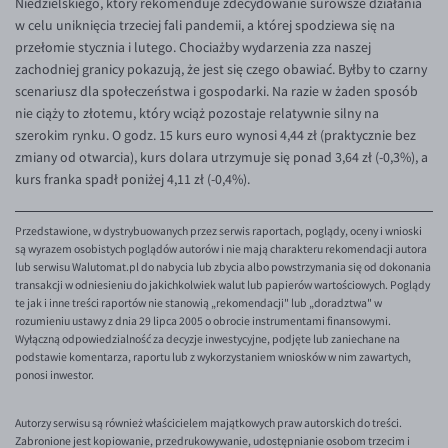
Niedzielskiego, który rekomenduje zdecydowanie surowsze działania
w celu uniknięcia trzeciej fali pandemii, a której spodziewa się na
przełomie stycznia i lutego. Chociażby wydarzenia zza naszej
zachodniej granicy pokazują, że jest się czego obawiać. Byłby to czarny
scenariusz dla społeczeństwa i gospodarki. Na razie w żaden sposób
nie ciąży to złotemu, który wciąż pozostaje relatywnie silny na
szerokim rynku. O godz. 15 kurs euro wynosi 4,44 zł (praktycznie bez
zmiany od otwarcia), kurs dolara utrzymuje się ponad 3,64 zł (-0,3%), a
kurs franka spadł poniżej 4,11 zł (-0,4%).
Przedstawione, w dystrybuowanych przez serwis raportach, poglądy, oceny i wnioski
są wyrazem osobistych poglądów autorów i nie mają charakteru rekomendacji autora
lub serwisu Walutomat.pl do nabycia lub zbycia albo powstrzymania się od dokonania
transakcji w odniesieniu do jakichkolwiek walut lub papierów wartościowych. Poglądy
te jak i inne treści raportów nie stanowią „rekomendacji" lub „doradztwa" w
rozumieniu ustawy z dnia 29 lipca 2005 o obrocie instrumentami finansowymi.
Wyłączną odpowiedzialność za decyzje inwestycyjne, podjęte lub zaniechane na
podstawie komentarza, raportu lub z wykorzystaniem wniosków w nim zawartych,
ponosi inwestor.
Autorzy serwisu są również właścicielem majątkowych praw autorskich do treści.
Zabronione jest kopiowanie, przedrukowywanie, udostępnianie osobom trzecim i