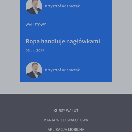
Krzysztof Adamczak
WALUTOWY
Ropa handluje nagłówkami
05 sie 2026
Krzysztof Adamczak
KURSY WALUT
KARTA WIELOWALUTOWA
APLIKACJA MOBILNA