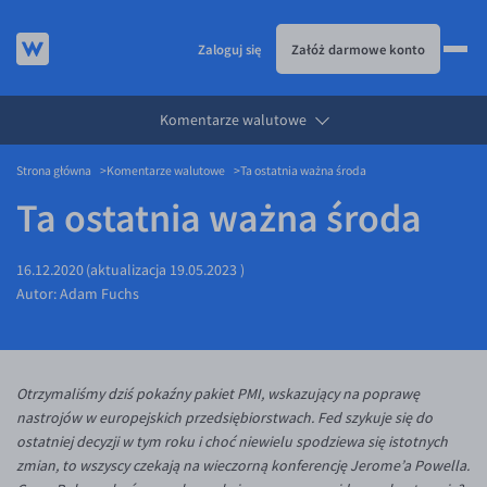
Zaloguj się
Załóż darmowe konto
Komentarze walutowe
KURSY WALUT
Strona główna
Komentarze walutowe
Ta ostatnia ważna środa
KARTA WIELOWALUTOWA
Kursy walut
Ta ostatnia ważna środa
PRZELEWY ZAGRANICZNE
EUR/PLN
Karta wielowalutowa
ESIM
USD/PLN
Visa Benefit
16.12.2020
(aktualizacja
19.05.2023
)
DLA FIRM
CHF/PLN
Autor:
Adam Fuchs
JAK TO DZIAŁA
GBP/PLN
Dla firm
BLOG
CZK/PLN
API dla biznesu
Jak to działa
Otrzymaliśmy dziś pokaźny pakiet PMI, wskazujący na poprawę
DKK/PLN
Partnerstwa
Prowizje i rabaty
Blog
nastrojów w europejskich przedsiębiorstwach. Fed szykuje się do
NOK/PLN
Walutomat Business
Metody płatności
Aktualności
ostatniej decyzji w tym roku i choć niewielu spodziewa się istotnych
zmian, to wszyscy czekają na wieczorną konferencję Jerome’a Powella.
SEK/PLN
Program Afiliacyjny
Banki i przelewy
Komentarze walutowe