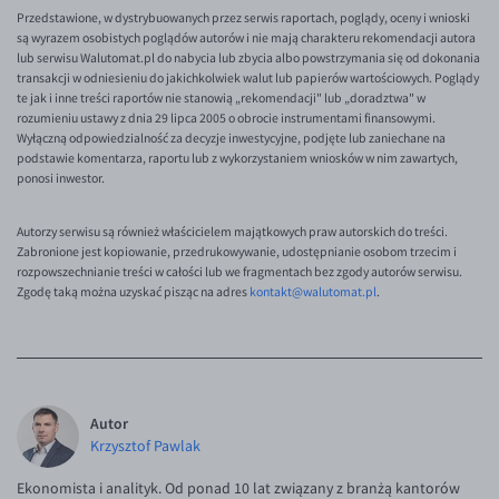
Przedstawione, w dystrybuowanych przez serwis raportach, poglądy, oceny i wnioski
są wyrazem osobistych poglądów autorów i nie mają charakteru rekomendacji autora
lub serwisu Walutomat.pl do nabycia lub zbycia albo powstrzymania się od dokonania
transakcji w odniesieniu do jakichkolwiek walut lub papierów wartościowych. Poglądy
te jak i inne treści raportów nie stanowią „rekomendacji" lub „doradztwa" w
rozumieniu ustawy z dnia 29 lipca 2005 o obrocie instrumentami finansowymi.
Wyłączną odpowiedzialność za decyzje inwestycyjne, podjęte lub zaniechane na
podstawie komentarza, raportu lub z wykorzystaniem wniosków w nim zawartych,
ponosi inwestor.
Autorzy serwisu są również właścicielem majątkowych praw autorskich do treści.
Zabronione jest kopiowanie, przedrukowywanie, udostępnianie osobom trzecim i
rozpowszechnianie treści w całości lub we fragmentach bez zgody autorów serwisu.
Zgodę taką można uzyskać pisząc na adres
kontakt@walutomat.pl
.
Autor
Krzysztof Pawlak
Ekonomista i analityk. Od ponad 10 lat związany z branżą kantorów