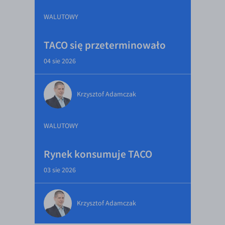
WALUTOWY
TACO się przeterminowało
04 sie 2026
Krzysztof Adamczak
WALUTOWY
Rynek konsumuje TACO
03 sie 2026
Krzysztof Adamczak