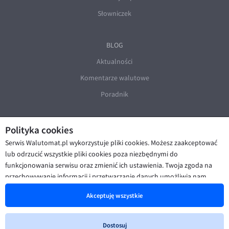
Słowniczek
BLOG
Aktualności
Komentarze walutowe
Poradnik
Polityka cookies
Serwis Walutomat.pl wykorzystuje pliki cookies. Możesz zaakceptować
lub odrzucić wszystkie pliki cookies poza niezbędnymi do
funkcjonowania serwisu oraz zmienić ich ustawienia. Twoja zgoda na
© Walutomat 2026
|
Regulaminy
|
przechowywanie informacji i przetwarzanie danych umożliwia nam
Polityka prywatności i cookies
|
Deklaracja dostępności
poprawę funkcjonalności strony oraz prezentowanie Ci
Akceptuję wszystkie
spersonalizowanych treści i reklam. Więcej informacji znajdziesz w naszej
Polityce cookies
.
Dostosuj