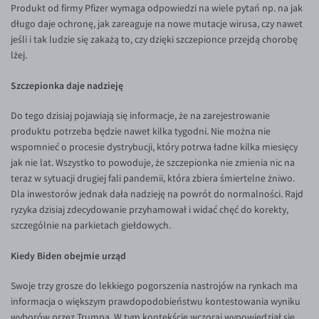
Produkt od firmy Pfizer wymaga odpowiedzi na wiele pytań np. na jak
EUR/USD
długo daje ochronę, jak zareaguje na nowe mutacje wirusa, czy nawet
jeśli i tak ludzie się zakażą to, czy dzięki szczepionce przejdą chorobę
EUR/GBP
lżej.
EUR/CHF
Szczepionka daje nadzieję
EUR/CZK
EUR/DKK
Do tego dzisiaj pojawiają się informacje, że na zarejestrowanie
produktu potrzeba będzie nawet kilka tygodni. Nie można nie
EUR/NOK
wspomnieć o procesie dystrybucji, który potrwa ładne kilka miesięcy
EUR/SEK
jak nie lat. Wszystko to powoduje, że szczepionka nie zmienia nic na
teraz w sytuacji drugiej fali pandemii, która zbiera śmiertelne żniwo.
EUR/AUD
Dla inwestorów jednak dała nadzieję na powrót do normalności. Rajd
EUR/BGN
ryzyka dzisiaj zdecydowanie przyhamował i widać chęć do korekty,
szczególnie na parkietach giełdowych.
EUR/CAD
Kiedy Biden obejmie urząd
EUR/CNY
EUR/HKD
Swoje trzy grosze do lekkiego pogorszenia nastrojów na rynkach ma
informacja o większym prawdopodobieństwu kontestowania wyniku
EUR/HUF
wyborów przez Trumpa. W tym kontekście wczoraj wypowiedział się