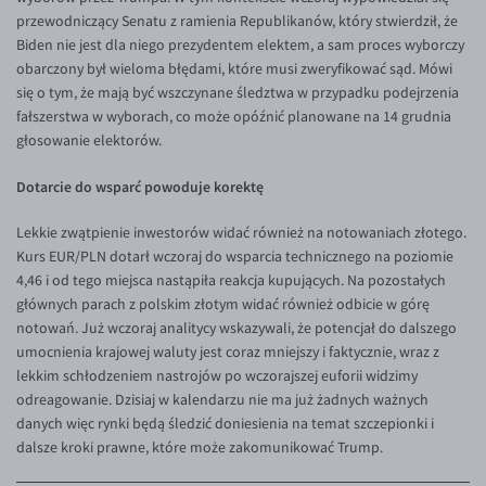
EUR/ILS
przewodniczący Senatu z ramienia Republikanów, który stwierdził, że
Biden nie jest dla niego prezydentem elektem, a sam proces wyborczy
EUR/JPY
obarczony był wieloma błędami, które musi zweryfikować sąd. Mówi
EUR/NZD
się o tym, że mają być wszczynane śledztwa w przypadku podejrzenia
fałszerstwa w wyborach, co może opóźnić planowane na 14 grudnia
EUR/RON
głosowanie elektorów.
EUR/SGD
Dotarcie do wsparć powoduje korektę
EUR/TRY
EUR/ZAR
Lekkie zwątpienie inwestorów widać również na notowaniach złotego.
Kurs EUR/PLN dotarł wczoraj do wsparcia technicznego na poziomie
GBP/USD
4,46 i od tego miejsca nastąpiła reakcja kupujących. Na pozostałych
USD/CHF
głównych parach z polskim złotym widać również odbicie w górę
notowań. Już wczoraj analitycy wskazywali, że potencjał do dalszego
GBP/CHF
umocnienia krajowej waluty jest coraz mniejszy i faktycznie, wraz z
lekkim schłodzeniem nastrojów po wczorajszej euforii widzimy
odreagowanie. Dzisiaj w kalendarzu nie ma już żadnych ważnych
danych więc rynki będą śledzić doniesienia na temat szczepionki i
dalsze kroki prawne, które może zakomunikować Trump.