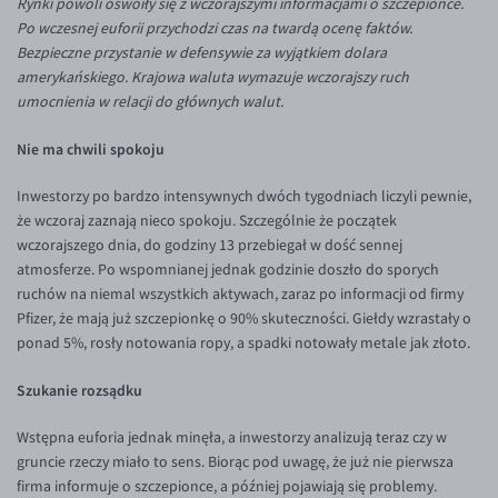
Rynki powoli oswoiły się z wczorajszymi informacjami o szczepionce.
Inne pary walutowe
Aplikacja mobilna
Poradnik
Po wczesnej euforii przychodzi czas na twardą ocenę faktów.
Bezpieczne przystanie w defensywie za wyjątkiem dolara
KONTAKT
Bezpieczeństwo
AUD/PLN
amerykańskiego. Krajowa waluta wymazuje wczorajszy ruch
Pomoc
Kontakt
BGN/PLN
PL
umocnienia w relacji do głównych walut.
Dla mediów
CAD/PLN
Pomoc
Nie ma chwili spokoju
CNY/PLN
FAQ
Inwestorzy po bardzo intensywnych dwóch tygodniach liczyli pewnie,
HKD/PLN
Konto i opłaty
że wczoraj zaznają nieco spokoju. Szczególnie że początek
HUF/PLN
Wymiana walut
wczorajszego dnia, do godziny 13 przebiegał w dość sennej
atmosferze. Po wspomnianej jednak godzinie doszło do sporych
ILS/PLN
Banki i przelewy
ruchów na niemal wszystkich aktywach, zaraz po informacji od firmy
JPY/PLN
Przelewy zagraniczne
Pfizer, że mają już szczepionkę o 90% skuteczności. Giełdy wzrastały o
ponad 5%, rosły notowania ropy, a spadki notowały metale jak złoto.
NZD/PLN
Słowniczek
RON/PLN
Szukanie rozsądku
SGD/PLN
Wstępna euforia jednak minęła, a inwestorzy analizują teraz czy w
TRY/PLN
gruncie rzeczy miało to sens. Biorąc pod uwagę, że już nie pierwsza
firma informuje o szczepionce, a później pojawiają się problemy.
ZAR/PLN