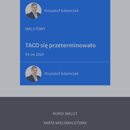
Krzysztof Adamczak
WALUTOWY
TACO się przeterminowało
04 sie 2026
Krzysztof Adamczak
KURSY WALUT
KARTA WIELOWALUTOWA