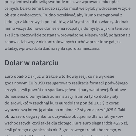
prezydentowi całkowitą swobodę m.in. we wprowadzeniu opłat
celnych. Dzięki temu bardzo szybko możliwe byłoby wdrożenie w życie
EUR/USD
obietnic wyborczych. Trudno oczekiwać, aby Trump zrezygnował z
EUR/GBP
jednego z kluczowych postulatów, z którymi szedł do władzy. Jednak
mimo wszystko nowe doniesienia rozpalają domysły, w jakim tempie i
EUR/CHF
skali cła rzeczywiście zostaną wprowadzone. Niepewność, połączona z
EUR/CZK
zapowiedzią wręcz niekontrolowanych ruchów przez inne gałęzie
władzy, wprowadziła dziś na rynki sporo zamieszania.
EUR/DKK
EUR/NOK
Dolar w natarciu
EUR/SEK
Euro opadło z sił już w trakcie wtorkowej sesji, co na wykresie
EUR/AUD
godzinowym EUR/USD zasugerowało realizację formacji podwójnego
EUR/BGN
szczytu, czyli powrót do spadków głównej pary walutowej. Środowe
doniesienia o pomysłach administracji Trumpa tylko dodały siły
EUR/CAD
dolarowi, który zepchnął kurs eurodolara poniżej 1,03 $, z coraz
EUR/CNY
wyraźniejszą intencją ataku na minima z 2 stycznia przy 1,025 $. Taki
obraz szerokiego rynku to oczywiście obciążenie dla walut rynków
EUR/HKD
wschodzących, czyli także dla złotego. Kurs euro sięgnął dziś 4,275 zł,
EUR/HUF
czyli górnego ograniczenia ok. 3-groszowego trendu bocznego, w