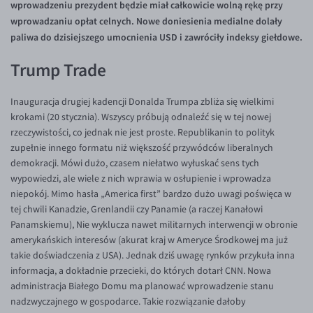
wprowadzeniu prezydent będzie miał całkowicie wolną rękę przy
Inne pary walutowe
Aplikacja mobilna
Poradnik
wprowadzaniu opłat celnych. Nowe doniesienia medialne dolały
KONTAKT
Bezpieczeństwo
AUD/PLN
paliwa do dzisiejszego umocnienia USD i zawróciły indeksy giełdowe.
Pomoc
Kontakt
BGN/PLN
PL
Trump Trade
Dla mediów
CAD/PLN
Pomoc
Inauguracja drugiej kadencji Donalda Trumpa zbliża się wielkimi
CNY/PLN
FAQ
krokami (20 stycznia). Wszyscy próbują odnaleźć się w tej nowej
HKD/PLN
Konto i opłaty
rzeczywistości, co jednak nie jest proste. Republikanin to polityk
zupełnie innego formatu niż większość przywódców liberalnych
HUF/PLN
Wymiana walut
demokracji. Mówi dużo, czasem niełatwo wyłuskać sens tych
ILS/PLN
Banki i przelewy
wypowiedzi, ale wiele z nich wprawia w osłupienie i wprowadza
niepokój. Mimo hasła „America first” bardzo dużo uwagi poświęca w
JPY/PLN
Przelewy zagraniczne
tej chwili Kanadzie, Grenlandii czy Panamie (a raczej Kanałowi
NZD/PLN
Słowniczek
Panamskiemu), Nie wyklucza nawet militarnych interwencji w obronie
amerykańskich interesów (akurat kraj w Ameryce Środkowej ma już
RON/PLN
takie doświadczenia z USA). Jednak dziś uwagę rynków przykuła inna
SGD/PLN
informacja, a dokładnie przecieki, do których dotarł CNN. Nowa
administracja Białego Domu ma planować wprowadzenie stanu
TRY/PLN
nadzwyczajnego w gospodarce. Takie rozwiązanie dałoby
ZAR/PLN