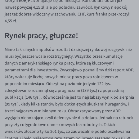
którym EUR/PLN znajduje się od miesiąca. Kurs dolara dotarł już
EUR/ILS
nawet powyżej 4,15 zł, ale po południu zawrócił. Rynkowy niepokój
EUR/JPY
jest też dobrze widoczny w zachowaniu CHF, kurs franka przekroczył
4,55 zł.
EUR/NZD
Rynek pracy, głupcze!
EUR/RON
EUR/SGD
Mimo tak silnych impulsów rezultat dzisiejszej rynkowej rozgrywki nie
EUR/TRY
musi być jeszcze wcale rozstrzygnięty. Wszystko przez kumulację
danych z amerykańskiego rynku pracy, które są kluczowymi
EUR/ZAR
parametrami dla inwestorów. Zwyczajowo poznaliśmy dziś raport ADP,
GBP/USD
który wskazuje liczbę nowych miejsc pracy poza rolnictwem w
poprzednim miesiącu. Odczyt na poziomie jedynie 122 tys.
USD/CHF
zdecydowanie rozminął się z prognozami (139 tys.) i z poprzednią
GBP/CHF
publikacją (146 tys.). Równocześnie jest to najsłabszy wynik od sierpnia
(99 tys.), kiedy kilka stanów było dotkniętych skutkami huraganów, i
trzeci najgorszy w minionym roku. Obraz zarysowany przez ADP
wygląda niepokojąco, czyli defensywnie dla dolara. Jednak na ratunek
przyszły cotygodniowe dane o nowych bezrobotnych. Takich
wniosków złożono tylko 201 tys., co zauważalnie pobiło oczekiwania
(214 tys.) i było najlepszym rezultatem od lutego zeszłego roku (!). W