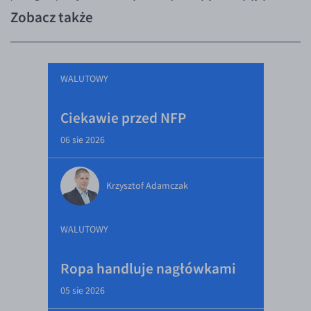
Zobacz także
WALUTOWY
Ciekawie przed NFP
06 sie 2026
Krzysztof Adamczak
WALUTOWY
Ropa handluje nagłówkami
05 sie 2026