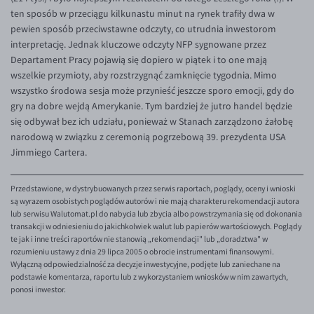
ten sposób w przeciągu kilkunastu minut na rynek trafiły dwa w
pewien sposób przeciwstawne odczyty, co utrudnia inwestorom
interpretację. Jednak kluczowe odczyty NFP sygnowane przez
Departament Pracy pojawią się dopiero w piątek i to one mają
wszelkie przymioty, aby rozstrzygnąć zamknięcie tygodnia. Mimo
wszystko środowa sesja może przynieść jeszcze sporo emocji, gdy do
gry na dobre wejdą Amerykanie. Tym bardziej że jutro handel będzie
się odbywał bez ich udziału, ponieważ w Stanach zarządzono żałobę
narodową w związku z ceremonią pogrzebową 39. prezydenta USA
Jimmiego Cartera.
Przedstawione, w dystrybuowanych przez serwis raportach, poglądy, oceny i wnioski
są wyrazem osobistych poglądów autorów i nie mają charakteru rekomendacji autora
lub serwisu Walutomat.pl do nabycia lub zbycia albo powstrzymania się od dokonania
transakcji w odniesieniu do jakichkolwiek walut lub papierów wartościowych. Poglądy
te jak i inne treści raportów nie stanowią „rekomendacji" lub „doradztwa" w
rozumieniu ustawy z dnia 29 lipca 2005 o obrocie instrumentami finansowymi.
Wyłączną odpowiedzialność za decyzje inwestycyjne, podjęte lub zaniechane na
podstawie komentarza, raportu lub z wykorzystaniem wniosków w nim zawartych,
ponosi inwestor.