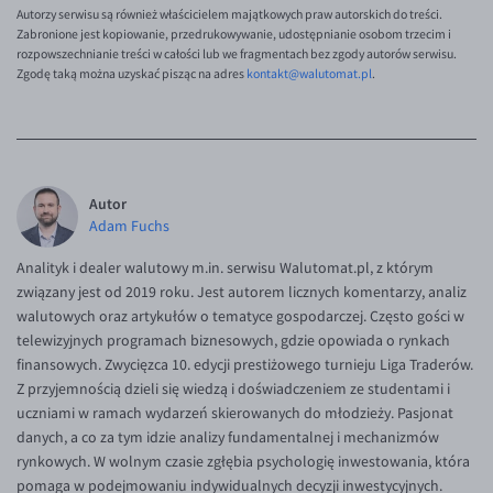
Autorzy serwisu są również właścicielem majątkowych praw autorskich do treści.
Zabronione jest kopiowanie, przedrukowywanie, udostępnianie osobom trzecim i
rozpowszechnianie treści w całości lub we fragmentach bez zgody autorów serwisu.
Zgodę taką można uzyskać pisząc na adres
kontakt@walutomat.pl
.
Autor
Adam Fuchs
Analityk i dealer walutowy m.in. serwisu Walutomat.pl, z którym
związany jest od 2019 roku. Jest autorem licznych komentarzy, analiz
walutowych oraz artykułów o tematyce gospodarczej. Często gości w
telewizyjnych programach biznesowych, gdzie opowiada o rynkach
finansowych. Zwycięzca 10. edycji prestiżowego turnieju Liga Traderów.
Z przyjemnością dzieli się wiedzą i doświadczeniem ze studentami i
uczniami w ramach wydarzeń skierowanych do młodzieży. Pasjonat
danych, a co za tym idzie analizy fundamentalnej i mechanizmów
rynkowych. W wolnym czasie zgłębia psychologię inwestowania, która
pomaga w podejmowaniu indywidualnych decyzji inwestycyjnych.