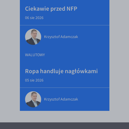
Ciekawie przed NFP
06 sie 2026
Krzysztof Adamczak
WALUTOWY
Ropa handluje nagłówkami
05 sie 2026
Krzysztof Adamczak