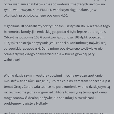
Inne pary walutowe
Aplikacja mobilna
Poradnik
oczekiwaniami analityków i nie spowodował znaczących ruchów na
rynku walutowym. Kurs EURPLN w dalszym ciągu balansuje w
KONTAKT
Bezpieczeństwo
AUD/PLN
okolicach psychologicznego poziomu 4,00.
Pomoc
Kontakt
BGN/PLN
PL
O godzinie 10 poznaliśmy odczyt Indeksu instytutu Ifo. Wskazanie tego
Dla mediów
CAD/PLN
Pomoc
barometru kondycji niemieckiej gospodarki było lepsze od prognoz.
Odczyt na poziomie 108,6 punktów (prognoza: 108,4pkt; poprzedni:
CNY/PLN
FAQ
107,9pkt) nastraja pozytywnie jeśli chodzi o koniunkturę największej
HKD/PLN
Konto i opłaty
europejskiej gospodarki. Dane mimo pozytywnego wydźwięku nie
odnalazły większego odzwierciedlenia w kursie głównej pary
HUF/PLN
Wymiana walut
walutowej.
ILS/PLN
Banki i przelewy
JPY/PLN
Przelewy zagraniczne
W dniu dzisiejszym inwestorzy powinni mieć na uwadze spotkanie
NZD/PLN
Słowniczek
ministrów finansów Eurogrupy. Po raz kolejny tematem spotkania jest
temat Grecji. Co prawda szanse na porozumienie w dniu dzisiejszym są
RON/PLN
raczej znikome jednak wypowiedzi które towarzyszą temu spotkaniu
SGD/PLN
mogą stanowić idealną pożywkę dla spekulacji o rozwiązaniu
problemów państwa Hellady.
TRY/PLN
ZAR/PLN