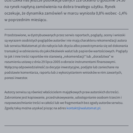
Dziś czeka nas jeszcze publikacja danych zza Oceanu O godzinie 14.30
na rynek napłyną zamówienia na dobra trwałego użytku. Rynek
EUR/USD
oczekuje, że dynamika zamówień w marcu wyniosła 0,8% wobec -1,4%
EUR/GBP
w poprzednim miesiącu.
EUR/CHF
Przedstawione, w dystrybuowanych przez serwis raportach, poglądy, oceny i wnioski
EUR/CZK
są wyrazem osobistych poglądów autorów i nie mają charakteru rekomendacji autora
lub serwisu Walutomat.pl do nabycia lub zbycia albo powstrzymania się od dokonania
EUR/DKK
transakcji w odniesieniu do jakichkolwiek walut lub papierów wartościowych. Poglądy
te jak i inne treści raportów nie stanowią „rekomendacji" lub „doradztwa" w
EUR/NOK
rozumieniu ustawy z dnia 29 lipca 2005 o obrocie instrumentami finansowymi.
Wyłączną odpowiedzialność za decyzje inwestycyjne, podjęte lub zaniechane na
EUR/SEK
podstawie komentarza, raportu lub z wykorzystaniem wniosków w nim zawartych,
EUR/AUD
ponosi inwestor.
EUR/BGN
Autorzy serwisu są również właścicielem majątkowych praw autorskich do treści.
EUR/CAD
Zabronione jest kopiowanie, przedrukowywanie, udostępnianie osobom trzecim i
rozpowszechnianie treści w całości lub we fragmentach bez zgody autorów serwisu.
EUR/CNY
Zgodę taką można uzyskać pisząc na adres
kontakt@walutomat.pl
.
EUR/HKD
EUR/HUF