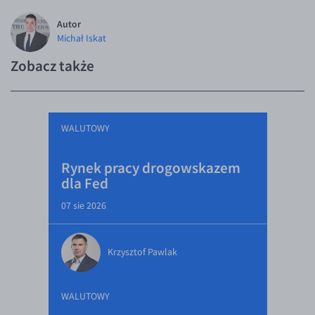
EUR/ILS
Autor
EUR/JPY
Michał Iskat
EUR/NZD
Zobacz także
EUR/RON
EUR/SGD
EUR/TRY
WALUTOWY
EUR/ZAR
Rynek pracy drogowskazem
GBP/USD
dla Fed
USD/CHF
07 sie 2026
GBP/CHF
Krzysztof Pawlak
WALUTOWY