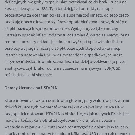
deflacyjnych mogłoby rozpalić iskrę oczekiwań co do braku ruchu na
koszcie pieniądza w USA. Tym bardziej, że kontrakty na stopę
EUR/USD
procentową za oceanem pokazują zupełnie coś innego, od tego czego
EUR/GBP
oczekują obecnie inwestorzy. Prawdopodobieństwo podwyżki stóp o
25 pkt bazowych wynosi prawie 70%. Wydaje się, że tylko mocny
EUR/CHF
jutrzejszy spadek inflacji mógłby tu coś zmienić. Warto zauważyć, że na
EUR/CZK
ten rok kontrakty zakładają jedną podwyżkę stóp i dwie obniżki, co
przełożyłoby się na niższą o 50 pkt bazowych stopę od aktualnej.
EUR/DKK
Patrząc na notowania USD, widzimy tendencję spadkową, co może
EUR/NOK
sugerować dyskontowanie scenariusza bardziej oczekiwanego przez
analityków, czyli braku ruchu na posiedzeniu majowym. EUR/USD
EUR/SEK
rośnie dzisiaj o blisko 0,6%.
EUR/AUD
Obrany kierunek na USD/PLN
EUR/BGN
EUR/CAD
Skoro mówimy o wzroście notowań głównej pary walutowej świata nie
dziwi fakt, lepszych momentów naszej krajowej waluty. Rzuca się w
EUR/CNY
oczy spadek notowań USD/PLN o blisko 1%, co jak na rynek FX nie jest
EUR/HKD
małą wartością. Kurs obrał zdecydowanie kierunek na poziom
wsparcia w rejonie 4,25 i tutaj będą rozstrzygać się dalsze losy tej pary,
EUR/HUF
choćby pod kątem analizy technicznej. Słabość USD na szerokim rynku