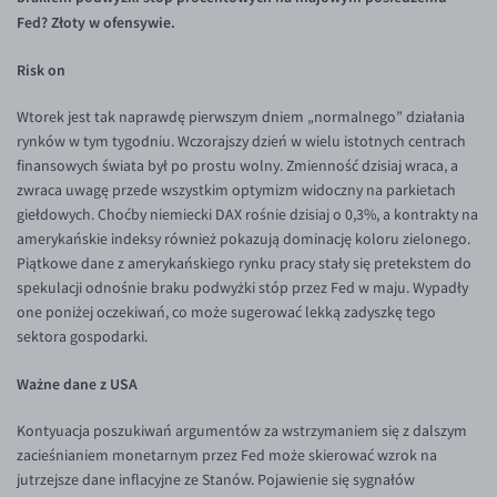
Inne pary walutowe
Aplikacja mobilna
Poradnik
Fed? Złoty w ofensywie.
KONTAKT
Bezpieczeństwo
AUD/PLN
Risk on
Pomoc
Kontakt
BGN/PLN
PL
Wtorek jest tak naprawdę pierwszym dniem „normalnego” działania
Dla mediów
CAD/PLN
Pomoc
rynków w tym tygodniu. Wczorajszy dzień w wielu istotnych centrach
CNY/PLN
FAQ
finansowych świata był po prostu wolny. Zmienność dzisiaj wraca, a
zwraca uwagę przede wszystkim optymizm widoczny na parkietach
HKD/PLN
Konto i opłaty
giełdowych. Choćby niemiecki DAX rośnie dzisiaj o 0,3%, a kontrakty na
HUF/PLN
Wymiana walut
amerykańskie indeksy również pokazują dominację koloru zielonego.
Piątkowe dane z amerykańskiego rynku pracy stały się pretekstem do
ILS/PLN
Banki i przelewy
spekulacji odnośnie braku podwyżki stóp przez Fed w maju. Wypadły
JPY/PLN
Przelewy zagraniczne
one poniżej oczekiwań, co może sugerować lekką zadyszkę tego
sektora gospodarki.
NZD/PLN
Słowniczek
Ważne dane z USA
RON/PLN
SGD/PLN
Kontyuacja poszukiwań argumentów za wstrzymaniem się z dalszym
zacieśnianiem monetarnym przez Fed może skierować wzrok na
TRY/PLN
jutrzejsze dane inflacyjne ze Stanów. Pojawienie się sygnałów
ZAR/PLN