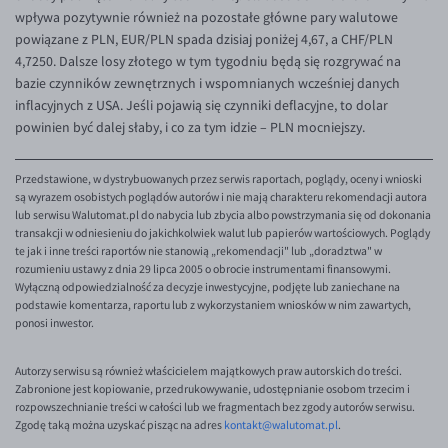
EUR/ILS
wpływa pozytywnie również na pozostałe główne pary walutowe
powiązane z PLN, EUR/PLN spada dzisiaj poniżej 4,67, a CHF/PLN
EUR/JPY
4,7250. Dalsze losy złotego w tym tygodniu będą się rozgrywać na
EUR/NZD
bazie czynników zewnętrznych i wspomnianych wcześniej danych
inflacyjnych z USA. Jeśli pojawią się czynniki deflacyjne, to dolar
EUR/RON
powinien być dalej słaby, i co za tym idzie – PLN mocniejszy.
EUR/SGD
EUR/TRY
Przedstawione, w dystrybuowanych przez serwis raportach, poglądy, oceny i wnioski
są wyrazem osobistych poglądów autorów i nie mają charakteru rekomendacji autora
EUR/ZAR
lub serwisu Walutomat.pl do nabycia lub zbycia albo powstrzymania się od dokonania
transakcji w odniesieniu do jakichkolwiek walut lub papierów wartościowych. Poglądy
GBP/USD
te jak i inne treści raportów nie stanowią „rekomendacji" lub „doradztwa" w
rozumieniu ustawy z dnia 29 lipca 2005 o obrocie instrumentami finansowymi.
USD/CHF
Wyłączną odpowiedzialność za decyzje inwestycyjne, podjęte lub zaniechane na
podstawie komentarza, raportu lub z wykorzystaniem wniosków w nim zawartych,
GBP/CHF
ponosi inwestor.
Autorzy serwisu są również właścicielem majątkowych praw autorskich do treści.
Zabronione jest kopiowanie, przedrukowywanie, udostępnianie osobom trzecim i
rozpowszechnianie treści w całości lub we fragmentach bez zgody autorów serwisu.
Zgodę taką można uzyskać pisząc na adres
kontakt@walutomat.pl
.