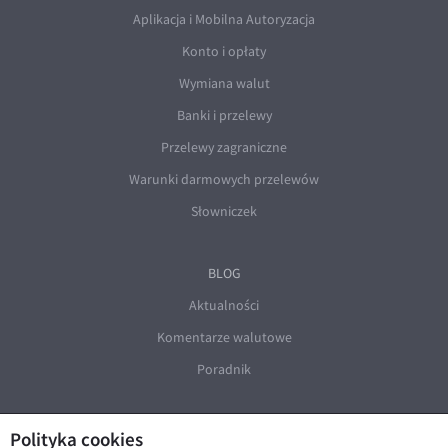
Aplikacja i Mobilna Autoryzacja
Konto i opłaty
Wymiana walut
Banki i przelewy
Przelewy zagraniczne
Warunki darmowych przelewów
Słowniczek
BLOG
Aktualności
Komentarze walutowe
Poradnik
Polityka cookies