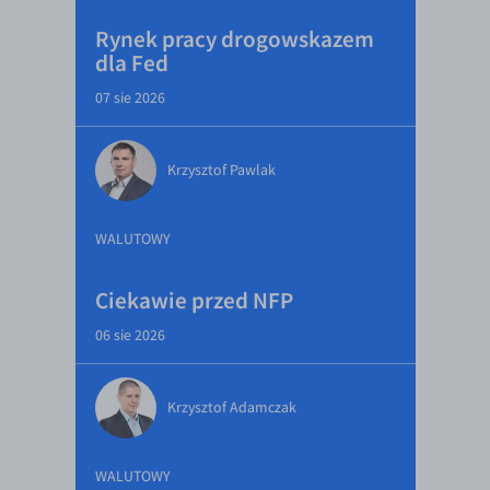
Rynek pracy drogowskazem
dla Fed
07 sie 2026
Krzysztof Pawlak
WALUTOWY
Ciekawie przed NFP
06 sie 2026
Krzysztof Adamczak
WALUTOWY