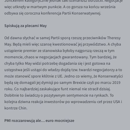
Junckerem kategorycznie jednak taki scenariusz odrzucili. Negocjacje
więc utknęły w martwym punkcie. A co gorsza na końcu września
EUR/USD
odbywa się coroczna konferencja Partii Konserwatywnej.
EUR/GBP
Spiskują za plecami May
EUR/CHF
EUR/CZK
Od dawna słychać w samej Partii sporą rzeszę przeciwników Theresy
May. Będą mieli więc szansę kwestionować jej przywództwo. A chyba
EUR/DKK
ustąpienie premier ze stanowiska byłoby najgorszą rzeczą w tym
EUR/NOK
momencie, chaos w negocjacjach gwarantowany. Tym bardziej, że
chyba tylko May widzi potrzebę dogadania się i jest gotowa na
EUR/SEK
ustępstwa jeśli ustąpi do władzy dojdą tzw. twardzi negocjatorzy a to
EUR/AUD
może stanowić spore kłótnie z UE. Jedno co wiemy, że Konserwatyści
będą się domagali jej dymisji po samym Brexicie czyli po marcu 2019
EUR/BGN
roku. Co najbardziej zaskakujące funt niemal nie stracił dzisiaj.
EUR/CAD
Dobitnie to świadczy o pozytywnym sentymencie na rynkach. To
kolejna dziwna reakcja inwestorów po wprowadzeniu ceł przez USA i
EUR/CNY
kontrze Chin.
EUR/HKD
PMI rozczarowują ale… euro mocniejsze
EUR/HUF