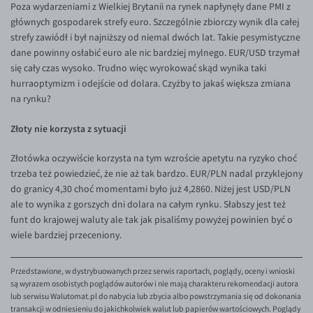
Poza wydarzeniami z Wielkiej Brytanii na rynek napłynęły dane PMI z
EUR/ILS
głównych gospodarek strefy euro. Szczególnie zbiorczy wynik dla całej
EUR/JPY
strefy zawiódł i był najniższy od niemal dwóch lat. Takie pesymistyczne
dane powinny osłabić euro ale nic bardziej mylnego. EUR/USD trzymał
EUR/NZD
się cały czas wysoko. Trudno więc wyrokować skąd wynika taki
EUR/RON
hurraoptymizm i odejście od dolara. Czyżby to jakaś większa zmiana
na rynku?
EUR/SGD
EUR/TRY
Złoty nie korzysta z sytuacji
EUR/ZAR
Złotówka oczywiście korzysta na tym wzroście apetytu na ryzyko choć
GBP/USD
trzeba też powiedzieć, że nie aż tak bardzo. EUR/PLN nadal przyklejony
do granicy 4,30 choć momentami było już 4,2860. Niżej jest USD/PLN
USD/CHF
ale to wynika z gorszych dni dolara na całym rynku. Słabszy jest też
GBP/CHF
funt do krajowej waluty ale tak jak pisaliśmy powyżej powinien być o
wiele bardziej przeceniony.
Przedstawione, w dystrybuowanych przez serwis raportach, poglądy, oceny i wnioski
są wyrazem osobistych poglądów autorów i nie mają charakteru rekomendacji autora
lub serwisu Walutomat.pl do nabycia lub zbycia albo powstrzymania się od dokonania
transakcji w odniesieniu do jakichkolwiek walut lub papierów wartościowych. Poglądy