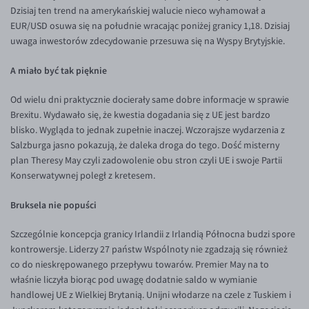
Dzisiaj ten trend na amerykańskiej walucie nieco wyhamował a
Inne pary walutowe
Aplikacja mobilna
Poradnik
EUR/USD osuwa się na południe wracając poniżej granicy 1,18. Dzisiaj
KONTAKT
Bezpieczeństwo
AUD/PLN
uwaga inwestorów zdecydowanie przesuwa się na Wyspy Brytyjskie.
Pomoc
Kontakt
BGN/PLN
PL
A miało być tak pięknie
Dla mediów
CAD/PLN
Pomoc
Od wielu dni praktycznie docierały same dobre informacje w sprawie
CNY/PLN
FAQ
Brexitu. Wydawało się, że kwestia dogadania się z UE jest bardzo
HKD/PLN
Konto i opłaty
blisko. Wygląda to jednak zupełnie inaczej. Wczorajsze wydarzenia z
Salzburga jasno pokazują, że daleka droga do tego. Dość misterny
HUF/PLN
Wymiana walut
plan Theresy May czyli zadowolenie obu stron czyli UE i swoje Partii
ILS/PLN
Banki i przelewy
Konserwatywnej poległ z kretesem.
JPY/PLN
Przelewy zagraniczne
Bruksela nie popuści
NZD/PLN
Słowniczek
Szczególnie koncepcja granicy Irlandii z Irlandią Północna budzi spore
RON/PLN
kontrowersje. Liderzy 27 państw Wspólnoty nie zgadzają się również
SGD/PLN
co do nieskrępowanego przepływu towarów. Premier May na to
właśnie liczyła biorąc pod uwagę dodatnie saldo w wymianie
TRY/PLN
handlowej UE z Wielkiej Brytanią. Unijni włodarze na czele z Tuskiem i
ZAR/PLN