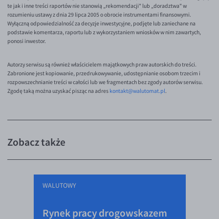
te jak i inne treści raportów nie stanowią „rekomendacji" lub „doradztwa" w
rozumieniu ustawy z dnia 29 lipca 2005 o obrocie instrumentami finansowymi.
Wyłączną odpowiedzialność za decyzje inwestycyjne, podjęte lub zaniechane na
podstawie komentarza, raportu lub z wykorzystaniem wniosków w nim zawartych,
ponosi inwestor.
Autorzy serwisu są również właścicielem majątkowych praw autorskich do treści.
Zabronione jest kopiowanie, przedrukowywanie, udostępnianie osobom trzecim i
rozpowszechnianie treści w całości lub we fragmentach bez zgody autorów serwisu.
Zgodę taką można uzyskać pisząc na adres
kontakt@walutomat.pl
.
Zobacz także
WALUTOWY
Rynek pracy drogowskazem