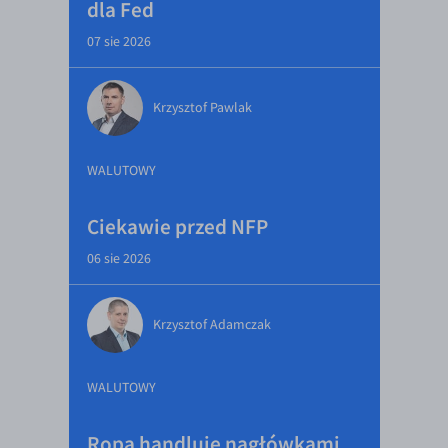
dla Fed
07 sie 2026
Krzysztof Pawlak
WALUTOWY
Ciekawie przed NFP
06 sie 2026
Krzysztof Adamczak
WALUTOWY
Ropa handluje nagłówkami