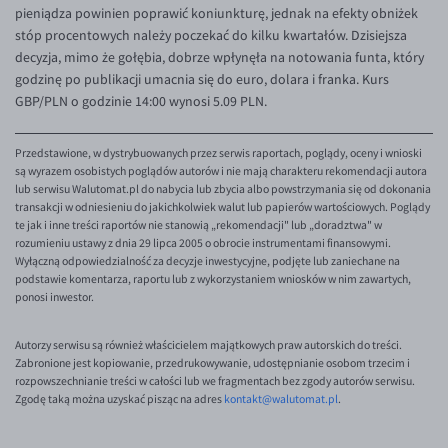
pieniądza powinien poprawić koniunkturę, jednak na efekty obniżek
stóp procentowych należy poczekać do kilku kwartałów. Dzisiejsza
decyzja, mimo że gołębia, dobrze wpłynęła na notowania funta, który
godzinę po publikacji umacnia się do euro, dolara i franka. Kurs
GBP/PLN o godzinie 14:00 wynosi 5.09 PLN.
Przedstawione, w dystrybuowanych przez serwis raportach, poglądy, oceny i wnioski
są wyrazem osobistych poglądów autorów i nie mają charakteru rekomendacji autora
lub serwisu Walutomat.pl do nabycia lub zbycia albo powstrzymania się od dokonania
transakcji w odniesieniu do jakichkolwiek walut lub papierów wartościowych. Poglądy
te jak i inne treści raportów nie stanowią „rekomendacji" lub „doradztwa" w
rozumieniu ustawy z dnia 29 lipca 2005 o obrocie instrumentami finansowymi.
Wyłączną odpowiedzialność za decyzje inwestycyjne, podjęte lub zaniechane na
podstawie komentarza, raportu lub z wykorzystaniem wniosków w nim zawartych,
ponosi inwestor.
Autorzy serwisu są również właścicielem majątkowych praw autorskich do treści.
Zabronione jest kopiowanie, przedrukowywanie, udostępnianie osobom trzecim i
rozpowszechnianie treści w całości lub we fragmentach bez zgody autorów serwisu.
Zgodę taką można uzyskać pisząc na adres
kontakt@walutomat.pl
.