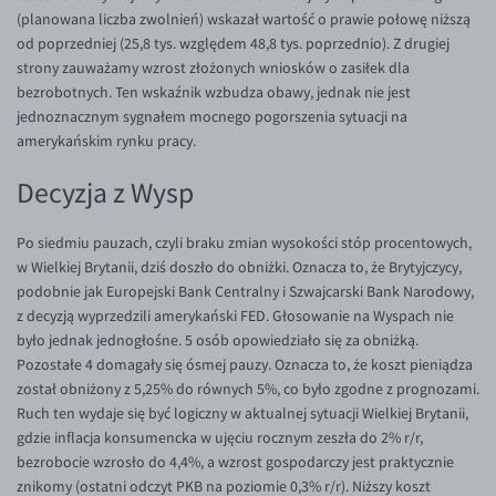
EUR/ILS
(planowana liczba zwolnień) wskazał wartość o prawie połowę niższą
od poprzedniej (25,8 tys. względem 48,8 tys. poprzednio). Z drugiej
EUR/JPY
strony zauważamy wzrost złożonych wniosków o zasiłek dla
EUR/NZD
bezrobotnych. Ten wskaźnik wzbudza obawy, jednak nie jest
jednoznacznym sygnałem mocnego pogorszenia sytuacji na
EUR/RON
amerykańskim rynku pracy.
EUR/SGD
Decyzja z Wysp
EUR/TRY
EUR/ZAR
Po siedmiu pauzach, czyli braku zmian wysokości stóp procentowych,
w Wielkiej Brytanii, dziś doszło do obniżki. Oznacza to, że Brytyjczycy,
GBP/USD
podobnie jak Europejski Bank Centralny i Szwajcarski Bank Narodowy,
USD/CHF
z decyzją wyprzedzili amerykański FED. Głosowanie na Wyspach nie
było jednak jednogłośne. 5 osób opowiedziało się za obniżką.
GBP/CHF
Pozostałe 4 domagały się ósmej pauzy. Oznacza to, że koszt pieniądza
został obniżony z 5,25% do równych 5%, co było zgodne z prognozami.
Ruch ten wydaje się być logiczny w aktualnej sytuacji Wielkiej Brytanii,
gdzie inflacja konsumencka w ujęciu rocznym zeszła do 2% r/r,
bezrobocie wzrosło do 4,4%, a wzrost gospodarczy jest praktycznie
znikomy (ostatni odczyt PKB na poziomie 0,3% r/r). Niższy koszt