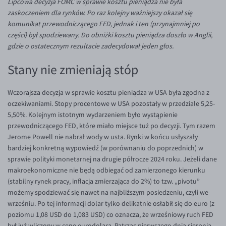
Lipcowa decyzja FOMC w sprawie kosztu pieniądza nie była
Inne pary walutowe
Aplikacja mobilna
Poradnik
zaskoczeniem dla rynków. Po raz kolejny ważniejszy okazał się
komunikat przewodniczącego FED, jednak i ten (przynajmniej po
KONTAKT
Bezpieczeństwo
AUD/PLN
części) był spodziewany. Do obniżki kosztu pieniądza doszło w Anglii,
Pomoc
Kontakt
BGN/PLN
PL
gdzie o ostatecznym rezultacie zadecydował jeden głos.
Dla mediów
CAD/PLN
Pomoc
Stany nie zmieniają stóp
CNY/PLN
FAQ
HKD/PLN
Konto i opłaty
Wczorajsza decyzja w sprawie kosztu pieniądza w USA była zgodna z
oczekiwaniami. Stopy procentowe w USA pozostały w przedziale 5,25-
HUF/PLN
Wymiana walut
5,50%. Kolejnym istotnym wydarzeniem było wystąpienie
ILS/PLN
Banki i przelewy
przewodniczącego FED, które miało miejsce tuż po decyzji. Tym razem
Jerome Powell nie nabrał wody w usta. Rynki w końcu usłyszały
JPY/PLN
Przelewy zagraniczne
bardziej konkretną wypowiedź (w porównaniu do poprzednich) w
NZD/PLN
Słowniczek
sprawie polityki monetarnej na drugie półrocze 2024 roku. Jeżeli dane
makroekonomiczne nie będą odbiegać od zamierzonego kierunku
RON/PLN
(stabilny rynek pracy, inflacja zmierzająca do 2%) to tzw. „pivotu”
SGD/PLN
możemy spodziewać się nawet na najbliższym posiedzeniu, czyli we
wrześniu. Po tej informacji dolar tylko delikatnie osłabił się do euro (z
TRY/PLN
poziomu 1,08 USD do 1,083 USD) co oznacza, że wrześniowy ruch FED
ZAR/PLN
był już wliczony w cenę eurodolara. Patrząc pierwszego dnia sierpnia