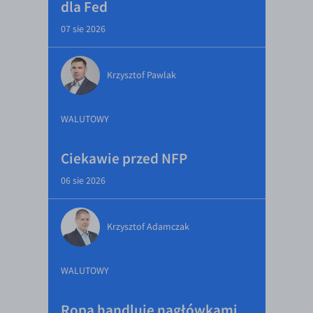
dla Fed
07 sie 2026
Krzysztof Pawlak
WALUTOWY
Ciekawie przed NFP
06 sie 2026
Krzysztof Adamczak
WALUTOWY
Ropa handluje nagłówkami