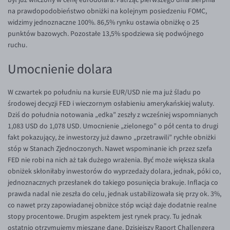
na prawdopodobieństwo obniżki na kolejnym posiedzeniu FOMC,
EUR/USD
widzimy jednoznaczne 100%. 86,5% rynku ostawia obniżkę o 25
EUR/GBP
punktów bazowych. Pozostałe 13,5% spodziewa się podwójnego
ruchu.
EUR/CHF
Umocnienie dolara
EUR/CZK
EUR/DKK
W czwartek po południu na kursie EUR/USD nie ma już śladu po
EUR/NOK
środowej decyzji FED i wieczornym osłabieniu amerykańskiej waluty.
Dziś do południa notowania „edka” zeszły z wcześniej wspomnianych
EUR/SEK
1,083 USD do 1,078 USD. Umocnienie „zielonego” o pół centa to drugi
EUR/AUD
fakt pokazujący, że inwestorzy już dawno „przetrawili” rychłe obniżki
stóp w Stanach Zjednoczonych. Nawet wspominanie ich przez szefa
EUR/BGN
FED nie robi na nich aż tak dużego wrażenia. Być może większa skala
EUR/CAD
obniżek skłoniłaby inwestorów do wyprzedaży dolara, jednak, póki co,
jednoznacznych przesłanek do takiego posunięcia brakuje. Inflacja co
EUR/CNY
prawda nadal nie zeszła do celu, jednak ustabilizowała się przy ok. 3%,
EUR/HKD
co nawet przy zapowiadanej obniżce stóp wciąż daje dodatnie realne
stopy procentowe. Drugim aspektem jest rynek pracy. Tu jednak
EUR/HUF
ostatnio otrzymujemy mieszane dane. Dzisiejszy Raport Challengera