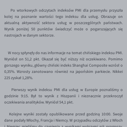
Inne pary walutowe
Aplikacja mobilna
Poradnik
Po wtorkowych odczytach indeksów PMI dla przemysłu przyszła
KONTAKT
Bezpieczeństwo
AUD/PLN
kolej na poznanie wartości tego indeksu dla usług. Obrazuje on
aktualną aktywność sektora usług w poszczególnych państwach.
Pomoc
Kontakt
BGN/PLN
PL
Wynik poniżej 50 punktów świadczyć może o pogarszających się
Dla mediów
CAD/PLN
Pomoc
nastrojach w danym sektorze.
CNY/PLN
FAQ
HKD/PLN
Konto i opłaty
W nocy spłynęły do nas informacje na temat chińskiego indeksu PMI.
Wyniósł on 51,2 pkt. Okazał się być niższy niż oczekiwano. Pomimo
HUF/PLN
Wymiana walut
gorszego wyniku, główny chiński indeks Shanghai Composite wzrósł o
ILS/PLN
Banki i przelewy
0,35%. Wzrosty zanotowano również na japońskim parkiecie. Nikkei
225 zyskał 1,28%.
JPY/PLN
Przelewy zagraniczne
NZD/PLN
Słowniczek
Pierwszy wynik indeksu PMI dla usług w Europie poznaliśmy o
godzinie 9:15. Był to wynik z Hiszpanii i nieznacznie przekroczył
RON/PLN
oczekiwania analityków. Wyniósł 54,1 pkt.
SGD/PLN
Kolejne wyniki zostały opublikowane przed godziną 10:00. Swoje
TRY/PLN
dane podały Włochy, Francja i Niemcy. W przypadku odczytów z Włoch
ZAR/PLN
i Niemiec mieliśmy do czynienia z wynikami wyższymi niż prognozy.