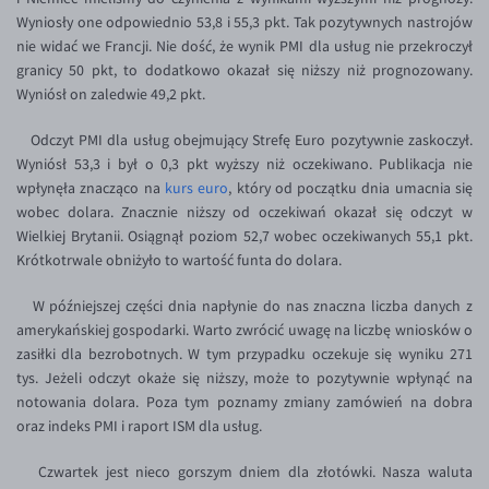
Wyniosły one odpowiednio 53,8 i 55,3 pkt. Tak pozytywnych nastrojów
EUR/USD
nie widać we Francji. Nie dość, że wynik PMI dla usług nie przekroczył
EUR/GBP
granicy 50 pkt, to dodatkowo okazał się niższy niż prognozowany.
Wyniósł on zaledwie 49,2 pkt.
EUR/CHF
Odczyt PMI dla usług obejmujący Strefę Euro pozytywnie zaskoczył.
EUR/CZK
Wyniósł 53,3 i był o 0,3 pkt wyższy niż oczekiwano. Publikacja nie
EUR/DKK
wpłynęła znacząco na
kurs euro
, który od początku dnia umacnia się
wobec dolara. Znacznie niższy od oczekiwań okazał się odczyt w
EUR/NOK
Wielkiej Brytanii. Osiągnął poziom 52,7 wobec oczekiwanych 55,1 pkt.
EUR/SEK
Krótkotrwale obniżyło to wartość funta do dolara.
EUR/AUD
W późniejszej części dnia napłynie do nas znaczna liczba danych z
EUR/BGN
amerykańskiej gospodarki. Warto zwrócić uwagę na liczbę wniosków o
zasiłki dla bezrobotnych. W tym przypadku oczekuje się wyniku 271
EUR/CAD
tys. Jeżeli odczyt okaże się niższy, może to pozytywnie wpłynąć na
EUR/CNY
notowania dolara. Poza tym poznamy zmiany zamówień na dobra
oraz indeks PMI i raport ISM dla usług.
EUR/HKD
EUR/HUF
Czwartek jest nieco gorszym dniem dla złotówki. Nasza waluta