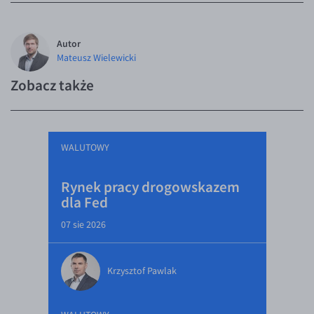
Autor
Mateusz Wielewicki
Zobacz także
WALUTOWY
Rynek pracy drogowskazem
dla Fed
07 sie 2026
Krzysztof Pawlak