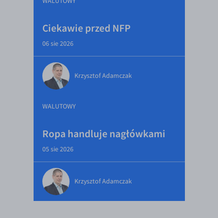
WALUTOWY
Ciekawie przed NFP
06 sie 2026
Krzysztof Adamczak
WALUTOWY
Ropa handluje nagłówkami
05 sie 2026
Krzysztof Adamczak