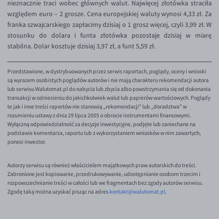
nieznacznie traci wobec głównych walut. Najwięcej złotówka straciła
EUR/ILS
względem euro – 2 grosze. Cena europejskiej waluty wynosi 4,33 zł. Za
EUR/JPY
franka szwajcarskiego zapłacimy dzisiaj o 1 grosz więcej, czyli 3,99 zł. W
stosunku do dolara i funta złotówka pozostaje dzisiaj w miarę
EUR/NZD
stabilna. Dolar kosztuje dzisiaj 3,97 zł, a funt 5,59 zł.
EUR/RON
EUR/SGD
Przedstawione, w dystrybuowanych przez serwis raportach, poglądy, oceny i wnioski
są wyrazem osobistych poglądów autorów i nie mają charakteru rekomendacji autora
EUR/TRY
lub serwisu Walutomat.pl do nabycia lub zbycia albo powstrzymania się od dokonania
transakcji w odniesieniu do jakichkolwiek walut lub papierów wartościowych. Poglądy
EUR/ZAR
te jak i inne treści raportów nie stanowią „rekomendacji" lub „doradztwa" w
rozumieniu ustawy z dnia 29 lipca 2005 o obrocie instrumentami finansowymi.
GBP/USD
Wyłączną odpowiedzialność za decyzje inwestycyjne, podjęte lub zaniechane na
podstawie komentarza, raportu lub z wykorzystaniem wniosków w nim zawartych,
USD/CHF
ponosi inwestor.
GBP/CHF
Autorzy serwisu są również właścicielem majątkowych praw autorskich do treści.
Zabronione jest kopiowanie, przedrukowywanie, udostępnianie osobom trzecim i
rozpowszechnianie treści w całości lub we fragmentach bez zgody autorów serwisu.
Zgodę taką można uzyskać pisząc na adres
kontakt@walutomat.pl
.