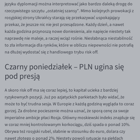
języku dyplomacji można interpretować jako bardzo daleką drogę do
EUR/USD
rzeczywistego szczytu „ostatniej szansy”. Mimo kolejnych prowokacji z
rosyjskiej strony Ukraińcy starają się przekazywać uspokajający
EUR/GBP
przekaz, że jeszcze nic nie jest przesądzone. Każdy dzień, a nawet
EUR/CHF
każda godzina przynoszą nowe doniesienia, ale napięcie niestety tak
naprawdę nie maleje, a raczej wciąż rośnie. Niesłabnąca niestabilność
EUR/CZK
to zła informacja dla rynków, które w obliczu niepewności nie potrafią
EUR/DKK
na dłużej wydostać się z handlowego trybu risk off.
EUR/NOK
Czarny poniedziałek – PLN ugina się
EUR/SEK
pod presją
EUR/AUD
A skoro risk off ma się coraz lepiej, to kapitał ucieka z bardziej
EUR/BGN
ryzykownych pozycji. Już po azjatyckich parkietach było widać, że
EUR/CAD
może to być trudna sesja. W Europie z każdą godziną wygląda to coraz
gorzej. Za drobne pocieszenie można uznać, że sporą cenę za swoje
EUR/CNY
imperialne ambicje płaci Rosja. Główny moskiewski indeks znajduje się
EUR/HKD
w coraz mniej kontrolowanym korkociągu, dziś spada o ponad 10%.
Obrywa też rosyjski rubel, słabnie w stosunku do euro, dolara czy
EUR/HUF
nawet złotego o ponad 2%. Niestety powoli sytuację na giełdach