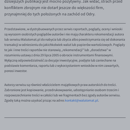
dzisiejszych publikacji jest mocno pozytywny. Jak widać, strach przed
konfliktem zbrojnym nie dotarł jeszcze do większości firm,
przynajmniej do tych położonych na zachód od Odry.
Przedstawione, w dystrybuowanych przez serwis raportach, poglądy, oceny i wnioski
są wyrazem osobistych poglądów autorów i nie mają charakteru rekomendacji autora
lub serwisu Walutomat.pl do nabycia lub zbycia albo powstrzymania się od dokonania
transakcji w odniesieniu do jakichkolwiek walut lub papierów wartościowych. Poglądy
te jak i inne treści raportów nie stanowią „rekomendacji" lub „doradztwa" w
rozumieniu ustawy z dnia 29 lipca 2005 o obrocie instrumentami finansowymi.
Wyłączną odpowiedzialność za decyzje inwestycyjne, podjęte lub zaniechane na
podstawie komentarza, raportu lub z wykorzystaniem wniosków w nim zawartych,
ponosi inwestor.
Autorzy serwisu są również właścicielem majątkowych praw autorskich do treści.
Zabronione jest kopiowanie, przedrukowywanie, udostępnianie osobom trzecim i
rozpowszechnianie treści w całości lub we fragmentach bez zgody autorów serwisu.
Zgodę taką można uzyskać pisząc na adres
kontakt@walutomat.pl
.