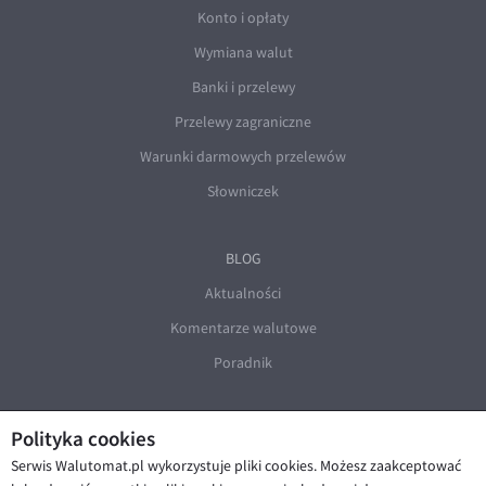
Konto i opłaty
Wymiana walut
Banki i przelewy
Przelewy zagraniczne
Warunki darmowych przelewów
Słowniczek
BLOG
Aktualności
Komentarze walutowe
Poradnik
Polityka cookies
Serwis Walutomat.pl wykorzystuje pliki cookies. Możesz zaakceptować