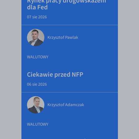
Rynek pracy drogowskazem
dla Fed
07 sie 2026
Krzysztof Pawlak
WALUTOWY
Ciekawie przed NFP
06 sie 2026
Krzysztof Adamczak
WALUTOWY