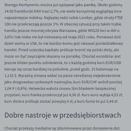
EUR/ILS
Starego Kontynentu można już opisywać jako panikę. Około godziny
14:30 frankfurcki DAX traci 2,7%, nie wiele korzystniej wyglądają inne
EUR/JPY
najważniejsze indeksy. Najlepiej radzi sobie Londyn, gdzie straty FTSE
EUR/NZD
100 nie przekraczają jeszcze 1%. W obecnej sytuacji przy takim trybie
handlu jeszcze mocniej obrywa Warszawa, gdzie WIG20 leci w dół o
EUR/RON
3,6% i tak nisko nie był notowany od maja 2021 roku. Ponieważ dziś
EUR/SGD
dzień wolny w USA, to nie bardzo komu jest ratować poniedziałkowy
handel. Przed ucieczką kapitału próbuje bronić się polski złoty, ale
EUR/TRY
może on być zwyczajnie skazany na porażkę. Chociaż eurodolar jest
EUR/ZAR
jeszcze blisko punktu odniesienia, to z każdą godziną kurs EUR/USD
kieruje się coraz bardziej na południe, przed godz. 15 balansuje na
GBP/USD
1,133 $. Wyraźną zmianę widać na parze określanej niejednokrotnie
USD/CHF
jako drogowskaz rynkowych nastrojów, kurs EUR/CHF wrócił poniżej
1,04 ₣ (-0,4%). Helwecka waluta znowu lśni blaskiem bezpiecznej
GBP/CHF
przystani, kurs franka przekroczył już 4,36 zł. Kurs euro wybija 4,53 zł,
kurs dolara próbuje zostać powyżej 4 zł, a kurs funta to już 5,44 zł.
Dobre nastroje w przedsiębiorstwach
Chociaż przekazy medialne są zdominowane przez doniesienia dot.