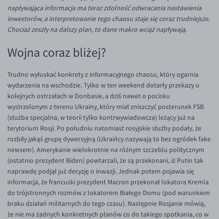
Inne pary walutowe
Aplikacja mobilna
Poradnik
napływająca informacja ma teraz zdolność odwracania nastawienia
inwestorów, a interpretowanie tego chaosu staje się coraz trudniejsze.
KONTAKT
Bezpieczeństwo
AUD/PLN
Chociaż zeszły na dalszy plan, to dane makro wciąż napływają.
Pomoc
Kontakt
BGN/PLN
PL
Wojna coraz bliżej?
Dla mediów
CAD/PLN
Pomoc
CNY/PLN
FAQ
Trudno wyłuskać konkrety z informacyjnego chaosu, który ogarnia
wydarzenia na wschodzie. Tylko w ten weekend dotarły przekazy o
HKD/PLN
Konto i opłaty
kolejnych ostrzałach w Donbasie, a dziś nawet o pocisku
HUF/PLN
Wymiana walut
wystrzelonym z terenu Ukrainy, który miał zniszczyć posterunek FSB
(służba specjalna, w teorii tylko kontrwywiadowcza) leżący już na
ILS/PLN
Banki i przelewy
terytorium Rosji. Po południu natomiast rosyjskie służby podały, że
JPY/PLN
Przelewy zagraniczne
rozbiły jakąś grupę dywersyjną (Ukraińcy nazywają to bez ogródek fake
newsem). Amerykanie wielokrotnie na różnym szczeblu politycznym
NZD/PLN
Słowniczek
(ostatnio prezydent Biden) powtarzali, że są przekonani, iż Putin tak
RON/PLN
naprawdę podjął już decyzję o inwazji. Jednak potem pojawia się
informacja, że francuski prezydent Macron przekonał lokatora Kremla
SGD/PLN
do trójstronnych rozmów z lokatorem Białego Domu (pod warunkiem
TRY/PLN
braku działań militarnych do tego czasu). Następnie Rosjanie mówią,
że nie ma żadnych konkretnych planów co do takiego spotkania, co w
ZAR/PLN