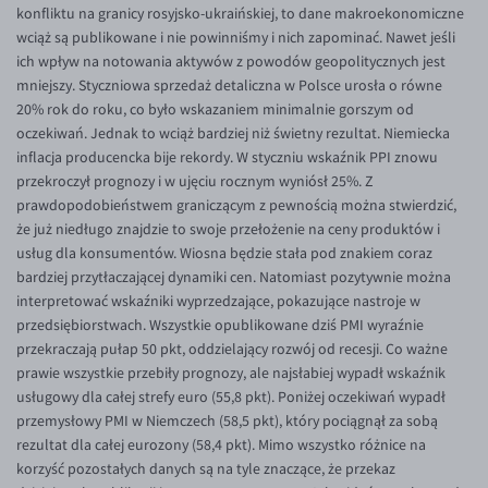
konfliktu na granicy rosyjsko-ukraińskiej, to dane makroekonomiczne
wciąż są publikowane i nie powinniśmy i nich zapominać. Nawet jeśli
ich wpływ na notowania aktywów z powodów geopolitycznych jest
mniejszy. Styczniowa sprzedaż detaliczna w Polsce urosła o równe
20% rok do roku, co było wskazaniem minimalnie gorszym od
oczekiwań. Jednak to wciąż bardziej niż świetny rezultat. Niemiecka
inflacja producencka bije rekordy. W styczniu wskaźnik PPI znowu
przekroczył prognozy i w ujęciu rocznym wyniósł 25%. Z
prawdopodobieństwem graniczącym z pewnością można stwierdzić,
że już niedługo znajdzie to swoje przełożenie na ceny produktów i
usług dla konsumentów. Wiosna będzie stała pod znakiem coraz
bardziej przytłaczającej dynamiki cen. Natomiast pozytywnie można
interpretować wskaźniki wyprzedzające, pokazujące nastroje w
przedsiębiorstwach. Wszystkie opublikowane dziś PMI wyraźnie
przekraczają pułap 50 pkt, oddzielający rozwój od recesji. Co ważne
prawie wszystkie przebiły prognozy, ale najsłabiej wypadł wskaźnik
usługowy dla całej strefy euro (55,8 pkt). Poniżej oczekiwań wypadł
przemysłowy PMI w Niemczech (58,5 pkt), który pociągnął za sobą
rezultat dla całej eurozony (58,4 pkt). Mimo wszystko różnice na
korzyść pozostałych danych są na tyle znaczące, że przekaz