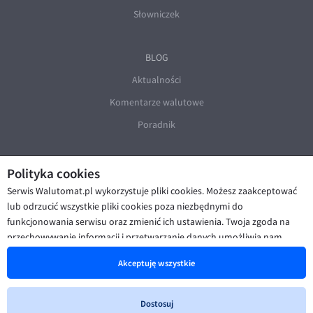
Słowniczek
BLOG
Aktualności
Komentarze walutowe
Poradnik
Polityka cookies
Serwis Walutomat.pl wykorzystuje pliki cookies. Możesz zaakceptować
lub odrzucić wszystkie pliki cookies poza niezbędnymi do
funkcjonowania serwisu oraz zmienić ich ustawienia. Twoja zgoda na
© Walutomat 2026
|
Regulaminy
|
przechowywanie informacji i przetwarzanie danych umożliwia nam
Polityka prywatności i cookies
|
Deklaracja dostępności
poprawę funkcjonalności strony oraz prezentowanie Ci
Akceptuję wszystkie
spersonalizowanych treści i reklam. Więcej informacji znajdziesz w naszej
Polityce cookies
.
Dostosuj