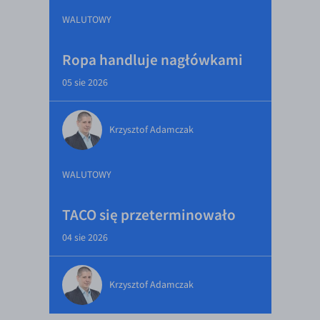
WALUTOWY
Ropa handluje nagłówkami
05 sie 2026
Krzysztof Adamczak
WALUTOWY
TACO się przeterminowało
04 sie 2026
Krzysztof Adamczak