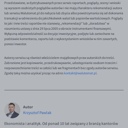
Przedstawione, w dystrybuowanych przez serwis raportach, poglądy, oceny i wnioski
są wyrazem osobistych poglądów autorów i nie mają charakteru rekomendacji autora
lub serwisu Walutomat.pl do nabycia lub zbycia albo powstrzymania się od dokonania
transakcji w odniesieniu do jakichkolwiek walut lub papierów wartościowych. Poglądy
te jak i inne treści raportów nie stanowią „rekomendacji" lub „doradztwa" w
rozumieniu ustawy z dnia 29 lipca 2005 o obrocie instrumentami finansowymi.
Wyłączną odpowiedzialność za decyzje inwestycyjne, podjęte lub zaniechane na
podstawie komentarza, raportu lub z wykorzystaniem wniosków w nim zawartych,
ponosi inwestor.
Autorzy serwisu są również właścicielem majątkowych praw autorskich do treści.
Zabronione jest kopiowanie, przedrukowywanie, udostępnianie osobom trzecim i
rozpowszechnianie treści w całości lub we fragmentach bez zgody autorów serwisu.
Zgodę taką można uzyskać pisząc na adres
kontakt@walutomat.pl
.
Autor
Krzysztof Pawlak
Ekonomista i analityk. Od ponad 10 lat związany z branżą kantorów