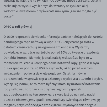
wpłynąć na nastroje na rynkach? Odpowiedź może być różna. Ostatni
zaskakująco wysoki wynik przyniósł wzrosty na rynkach akcji.
EUR/USD
Widocznie inwestorom przyświecała maksyma „zawsze mogło być
EUR/GBP
gorzej”.
EUR/CHF
OPEC w roli głównej
EUR/CZK
O 16.00 rozpocznie się videokonferencja państw należących do kartelu
EUR/DKK
handlującego ropą naftową, a więc OPEC. Ceny czarnego złota w
EUR/NOK
ostatnim czasie cechują się ogromną zmiennością. Wystarczy
powiedzieć o wzroście wartości o ponad 30% po tweecie prezydenta
EUR/SEK
Donalda Trumpa. Niemniej jednak należy wskazać, że było to w
EUR/AUD
momencie zaliczania kolejnego dołka notowań ropy, gdzie WTI była
bliska spadku poniżej 20 USD. Na rynkach, jak to przed ważnym
EUR/BGN
wydarzeniem, pojawia się wiele pogłosek. Ostatnia mówi o
EUR/CAD
porozumieniu w sprawie cięcia dziennego wydobycia o 10 mln baryłek.
Wydaje się jednak, że to może być zbyt mało, by uratować notowania
EUR/CNY
ropy naftowej. Koronawirus przyniósł ogromny spadek
EUR/HKD
zapotrzebowania na ten surowiec, a skoro jest go na rynku nadal
dużo, to obserwujemy spadki cen. Analitycy twierdzą, że równowagę
EUR/HUF
mogłaby przynieść decyzja o zmniejszeniu wydobycia dziennego o