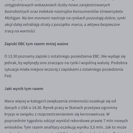
Inne pary walutowe
Aplikacja mobilna
Poradnik
cotygodniowych wskazaniach liczby nowo zarejestrowanych
bezrobotnych oraz indeksie nastrojów konsumentów Uniwersytetu
KONTAKT
Bezpieczeństwo
AUD/PLN
Michigan. Na ten moment nastroje na rynkach pozostają dobre, rynki
Pomoc
Kontakt
BGN/PLN
akcji dalej odrabiają straty z początku marca, a aktywa bezpieczne
PL
tracą na wartości.
Dla mediów
CAD/PLN
Pomoc
Zapiski EBC tym razem mniej ważne
CNY/PLN
FAQ
HKD/PLN
Konto i opłaty
O 13.30 poznamy zapiski z ostatniego posiedzenia EBC. Nie wydaje się
jednak, by wpłynęły one znacząco na rynki i wspólną walutę. Podobna
HUF/PLN
Wymiana walut
sytuacja miała miejsce wczoraj z zapiskami z ostatniego posiedzenia
ILS/PLN
Banki i przelewy
Fed.
JPY/PLN
Przelewy zagraniczne
Jaki wynik tym razem
NZD/PLN
Słowniczek
Nieco więcej w kategorii zwiększenia zmienności oczekuje się od
RON/PLN
danych z USA o 14.30. Rynek pracy w Stanach przeżywa ogromny
SGD/PLN
kryzys w związku z rozprzestrzenianiem się koronawirusa. W
poprzednim tygodniu odczyt wyniósł rekordowe prawie 7 mln nowych
TRY/PLN
wniosków. Tym razem analitycy oczekują wyniku 5,5 mln. Jak to może
ZAR/PLN