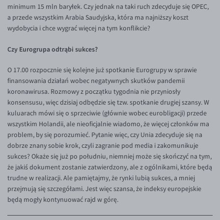
EUR/ILS
minimum 15 mln baryłek. Czy jednak na taki ruch zdecyduje się OPEC,
a przede wszystkim Arabia Saudyjska, która ma najniższy koszt
EUR/JPY
wydobycia i chce wygrać więcej na tym konflikcie?
EUR/NZD
Czy Eurogrupa odtrąbi sukces?
EUR/RON
O 17.00 rozpocznie się kolejne już spotkanie Eurogrupy w sprawie
EUR/SGD
finansowania działań wobec negatywnych skutków pandemii
EUR/TRY
koronawirusa. Rozmowy z początku tygodnia nie przyniosły
konsensusu, więc dzisiaj odbędzie się tzw. spotkanie drugiej szansy. W
EUR/ZAR
kuluarach mówi się o sprzeciwie (głównie wobec eurobligacji) przede
GBP/USD
wszystkim Holandii, ale nieoficjalnie wiadomo, że więcej członków ma
problem, by się porozumieć. Pytanie więc, czy Unia zdecyduje się na
USD/CHF
dobrze znany sobie krok, czyli zagranie pod media i zakomunikuje
GBP/CHF
sukces? Okaże się już po południu, niemniej może się skończyć na tym,
że jakiś dokument zostanie zatwierdzony, ale z ogólnikami, które będą
trudne w realizacji. Ale pamiętajmy, że rynki lubią sukces, a mniej
przejmują się szczegółami. Jest więc szansa, że indeksy europejskie
będą mogły kontynuować rajd w górę.