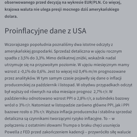
obserwowanego przed decyzją na wykresie EUR/PLN. Co więcej,
Inne pary walutowe
Aplikacja mobilna
Poradnik
krajowa waluta nie ulega presji mocnego dziś amerykańskiego
KONTAKT
Bezpieczeństwo
AUD/PLN
dolara.
Pomoc
Kontakt
BGN/PLN
PL
Proinflacyjne dane z USA
Dla mediów
CAD/PLN
Pomoc
Wczorajszego popołudnia poznaliśmy dwa istotne odczyty z
CNY/PLN
FAQ
amerykańskiej gospodarki. Sprzedaż detaliczna w ujęciu rocznym
HKD/PLN
Konto i opłaty
spadła z 3,5% do 3,3%. Mimo delikatnej zniżki, wskaźnik nadal
utrzymuje się na przyzwoitym poziomie. W ujęciu miesięcznym mamy
HUF/PLN
Wymiana walut
wzrost z -0,1% do 0,6%. Jest to więcej niż 0,4% m/m prognozowane
ILS/PLN
Banki i przelewy
przez analityków. W tym samym czasie pojawiły się dane o inflacji
producenckiej za październik i listopad. W obydwu przypadkach odczyt
JPY/PLN
Przelewy zagraniczne
był wyższy od równych na oba miesiące prognoz 2,7% r/r. W
NZD/PLN
Słowniczek
październiku odnotowano wzrost PPI o 2,8% r/r, a subindeks bazowy
wrósł o 3% r/r. Natomiast w listopadzie zarówno główne PPI, jak i PPI
RON/PLN
bazowe rosło o 3% r/r. Wyższa inflacja producencka i stabilna sprzedaż
SGD/PLN
detaliczna są czynnikami tworzącymi ryzyko inflacyjne. To – w
połączeniu z ostatnimi słowami Trumpa o braku chęci usunięcia
TRY/PLN
Powella z FED przed zakończeniem kadencji – przywróciło siłę walucie
ZAR/PLN