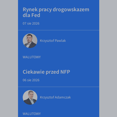
Rynek pracy drogowskazem
dla Fed
07 sie 2026
Krzysztof Pawlak
WALUTOWY
Ciekawie przed NFP
06 sie 2026
Krzysztof Adamczak
WALUTOWY