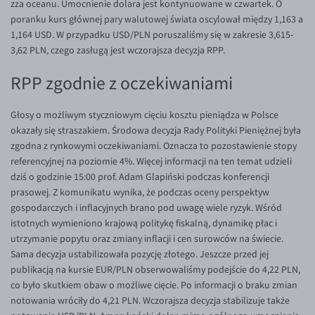
zza oceanu. Umocnienie dolara jest kontynuowane w czwartek. O
poranku kurs głównej pary walutowej świata oscylował między 1,163 a
EUR/USD
1,164 USD. W przypadku USD/PLN poruszaliśmy się w zakresie 3,615-
EUR/GBP
3,62 PLN, czego zasługą jest wczorajsza decyzja RPP.
EUR/CHF
RPP zgodnie z oczekiwaniami
EUR/CZK
EUR/DKK
Głosy o możliwym styczniowym cięciu kosztu pieniądza w Polsce
okazały się straszakiem. Środowa decyzja Rady Polityki Pieniężnej była
EUR/NOK
zgodna z rynkowymi oczekiwaniami. Oznacza to pozostawienie stopy
EUR/SEK
referencyjnej na poziomie 4%. Więcej informacji na ten temat udzieli
dziś o godzinie 15:00 prof. Adam Glapiński podczas konferencji
EUR/AUD
prasowej. Z komunikatu wynika, że podczas oceny perspektyw
EUR/BGN
gospodarczych i inflacyjnych brano pod uwagę wiele ryzyk. Wśród
istotnych wymieniono krajową politykę fiskalną, dynamikę płac i
EUR/CAD
utrzymanie popytu oraz zmiany inflacji i cen surowców na świecie.
EUR/CNY
Sama decyzja ustabilizowała pozycję złotego. Jeszcze przed jej
publikacją na kursie EUR/PLN obserwowaliśmy podejście do 4,22 PLN,
EUR/HKD
co było skutkiem obaw o możliwe cięcie. Po informacji o braku zmian
EUR/HUF
notowania wróciły do 4,21 PLN. Wczorajsza decyzja stabilizuje także