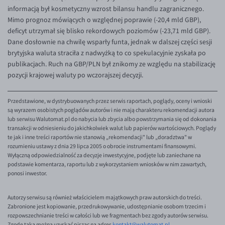
informacją był kosmetyczny wzrost bilansu handlu zagranicznego.
Mimo prognoz mówiących o względnej poprawie (-20,4 mld GBP),
deficyt utrzymał się blisko rekordowych poziomów (-23,71 mld GBP).
Dane dosłownie na chwilę wsparły funta, jednak w dalszej części sesji
brytyjska waluta straciła z nadwyżką to co spekulacyjnie zyskała po
publikacjach. Ruch na GBP/PLN był znikomy ze względu na stabilizację
pozycji krajowej waluty po wczorajszej decyzji.
Przedstawione, w dystrybuowanych przez serwis raportach, poglądy, oceny i wnioski
są wyrazem osobistych poglądów autorów i nie mają charakteru rekomendacji autora
lub serwisu Walutomat.pl do nabycia lub zbycia albo powstrzymania się od dokonania
transakcji w odniesieniu do jakichkolwiek walut lub papierów wartościowych. Poglądy
te jak i inne treści raportów nie stanowią „rekomendacji" lub „doradztwa" w
rozumieniu ustawy z dnia 29 lipca 2005 o obrocie instrumentami finansowymi.
Wyłączną odpowiedzialność za decyzje inwestycyjne, podjęte lub zaniechane na
podstawie komentarza, raportu lub z wykorzystaniem wniosków w nim zawartych,
ponosi inwestor.
Autorzy serwisu są również właścicielem majątkowych praw autorskich do treści.
Zabronione jest kopiowanie, przedrukowywanie, udostępnianie osobom trzecim i
rozpowszechnianie treści w całości lub we fragmentach bez zgody autorów serwisu.
Zgodę taką można uzyskać pisząc na adres
kontakt@walutomat.pl
.