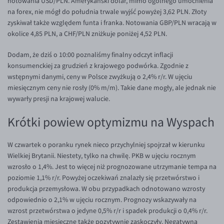
notowania USD/PLN. Amerykański dolar, mimo ogólnego umocnienia
EUR/ILS
na forex, nie mógł do południa trwale wyjść powyżej 3,62 PLN. Złoty
EUR/JPY
zyskiwał także względem funta i franka. Notowania GBP/PLN wracają w
okolice 4,85 PLN, a CHF/PLN zniżkuje poniżej 4,52 PLN.
EUR/NZD
Dodam, że dziś o 10:00 poznaliśmy finalny odczyt inflacji
EUR/RON
konsumenckiej za grudzień z krajowego podwórka. Zgodnie z
EUR/SGD
wstępnymi danymi, ceny w Polsce zwyżkują o 2,4% r/r. W ujęciu
miesięcznym ceny nie rosły (0% m/m). Takie dane mogły, ale jednak nie
EUR/TRY
wywarły presji na krajowej walucie.
EUR/ZAR
Krótki powiew optymizmu na Wyspach
GBP/USD
USD/CHF
W czwartek o poranku rynek nieco przychylniej spojrzał w kierunku
GBP/CHF
Wielkiej Brytanii. Niestety, tylko na chwilę. PKB w ujęciu rocznym
wzrosło o 1,4%. Jest to więcej niż prognozowane utrzymanie tempa na
poziomie 1,1% r/r. Powyżej oczekiwań znalazły się przetwórstwo i
produkcja przemysłowa. W obu przypadkach odnotowano wzrosty
odpowiednio o 2,1% w ujęciu rocznym. Prognozy wskazywały na
wzrost przetwórstwa o jedyne 0,5% r/r i spadek produkcji o 0,4% r/r.
Zestawienia miesięczne także pozytywnie zaskoczyły. Negatywną