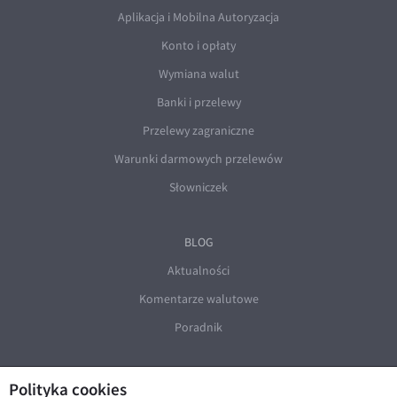
Aplikacja i Mobilna Autoryzacja
Konto i opłaty
Wymiana walut
Banki i przelewy
Przelewy zagraniczne
Warunki darmowych przelewów
Słowniczek
BLOG
Aktualności
Komentarze walutowe
Poradnik
Polityka cookies