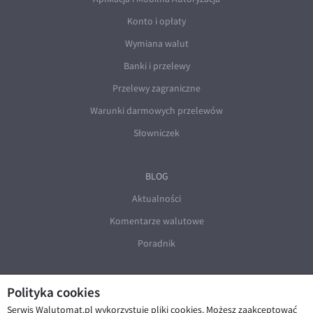
Konto i opłaty
Wymiana walut
Banki i przelewy
Przelewy zagraniczne
Warunki darmowych przelewów
Słowniczek
BLOG
Aktualności
Komentarze walutowe
Poradnik
Polityka cookies
Serwis Walutomat.pl wykorzystuje pliki cookies. Możesz zaakceptować