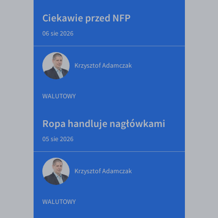
Ciekawie przed NFP
06 sie 2026
Krzysztof Adamczak
WALUTOWY
Ropa handluje nagłówkami
05 sie 2026
Krzysztof Adamczak
WALUTOWY