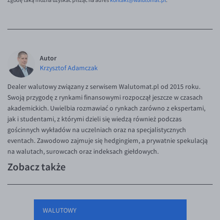
Zgodę taką można uzyskać pisząc na adres
kontakt@walutomat.pl
.
Autor
Krzysztof Adamczak
Dealer walutowy związany z serwisem Walutomat.pl od 2015 roku.
Swoją przygodę z rynkami finansowymi rozpoczął jeszcze w czasach
akademickich. Uwielbia rozmawiać o rynkach zarówno z ekspertami,
jak i studentami, z którymi dzieli się wiedzą również podczas
gościnnych wykładów na uczelniach oraz na specjalistycznych
eventach. Zawodowo zajmuje się hedgingiem, a prywatnie spekulacją
na walutach, surowcach oraz indeksach giełdowych.
Zobacz także
WALUTOWY