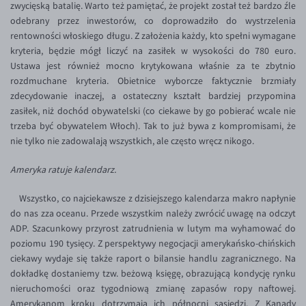
zwycięską batalię. Warto też pamiętać, że projekt został też bardzo źle
EUR/USD
odebrany przez inwestorów, co doprowadziło do wystrzelenia
rentowności włoskiego długu. Z założenia każdy, kto spełni wymagane
EUR/GBP
kryteria, będzie mógł liczyć na zasiłek w wysokości do 780 euro.
EUR/CHF
Ustawa jest również mocno krytykowana właśnie za te zbytnio
rozdmuchane kryteria. Obietnice wyborcze faktycznie brzmiały
EUR/CZK
zdecydowanie inaczej, a ostateczny kształt bardziej przypomina
EUR/DKK
zasiłek, niż dochód obywatelski (co ciekawe by go pobierać wcale nie
trzeba być obywatelem Włoch). Tak to już bywa z kompromisami, że
EUR/NOK
nie tylko nie zadowalają wszystkich, ale często wręcz nikogo.
EUR/SEK
Ameryka ratuje kalendarz.
EUR/AUD
Wszystko, co najciekawsze z dzisiejszego kalendarza makro napłynie
EUR/BGN
do nas zza oceanu. Przede wszystkim należy zwrócić uwagę na odczyt
EUR/CAD
ADP. Szacunkowy przyrost zatrudnienia w lutym ma wyhamować do
poziomu 190 tysięcy. Z perspektywy negocjacji amerykańsko-chińskich
EUR/CNY
ciekawy wydaje się także raport o bilansie handlu zagranicznego. Na
EUR/HKD
dokładkę dostaniemy tzw. beżową księgę, obrazującą kondycję rynku
nieruchomości oraz tygodniową zmianę zapasów ropy naftowej.
EUR/HUF
Amerykanom kroku dotrzymają ich północni sąsiedzi. Z Kanady