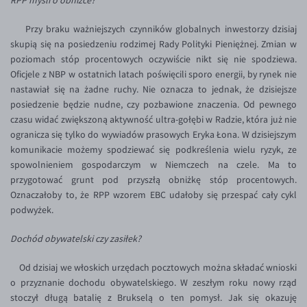
RPP myśli o obniżce?
Inne pary walutowe
Aplikacja mobilna
Poradnik
Przy braku ważniejszych czynników globalnych inwestorzy dzisiaj
KONTAKT
Bezpieczeństwo
AUD/PLN
skupią się na posiedzeniu rodzimej Rady Polityki Pieniężnej. Zmian w
Pomoc
Kontakt
BGN/PLN
poziomach stóp procentowych oczywiście nikt się nie spodziewa.
PL
Oficjele z NBP w ostatnich latach poświęcili sporo energii, by rynek nie
Dla mediów
CAD/PLN
Pomoc
nastawiał się na żadne ruchy. Nie oznacza to jednak, że dzisiejsze
CNY/PLN
FAQ
posiedzenie będzie nudne, czy pozbawione znaczenia. Od pewnego
czasu widać zwiększoną aktywność ultra-gołębi w Radzie, która już nie
HKD/PLN
Konto i opłaty
ogranicza się tylko do wywiadów prasowych Eryka Łona. W dzisiejszym
HUF/PLN
Wymiana walut
komunikacie możemy spodziewać się podkreślenia wielu ryzyk, ze
spowolnieniem gospodarczym w Niemczech na czele. Ma to
ILS/PLN
Banki i przelewy
przygotować grunt pod przyszłą obniżkę stóp procentowych.
JPY/PLN
Przelewy zagraniczne
Oznaczałoby to, że RPP wzorem EBC udałoby się przespać cały cykl
podwyżek.
NZD/PLN
Słowniczek
RON/PLN
Dochód obywatelski czy zasiłek?
SGD/PLN
Od dzisiaj we włoskich urzędach pocztowych można składać wnioski
TRY/PLN
o przyznanie dochodu obywatelskiego. W zeszłym roku nowy rząd
stoczył długą batalię z Brukselą o ten pomysł. Jak się okazuję
ZAR/PLN