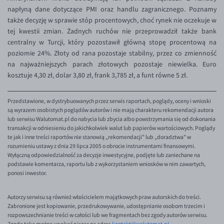
EUR/ILS
napłyną dane dotyczące PMI oraz handlu zagranicznego. Poznamy
także decyzję w sprawie stóp procentowych, choć rynek nie oczekuje w
EUR/JPY
tej kwestii zmian. Żadnych ruchów nie przeprowadził także bank
EUR/NZD
centralny w Turcji, który pozostawił główną stopę procentową na
poziomie 24%. Złoty od rana pozostaje stabilny, przez co zmienność
EUR/RON
na najważniejszych parach złotowych pozostaje niewielka. Euro
EUR/SGD
kosztuje 4,30 zł, dolar 3,80 zł, frank 3,785 zł, a funt równe 5 zł.
EUR/TRY
Przedstawione, w dystrybuowanych przez serwis raportach, poglądy, oceny i wnioski
EUR/ZAR
są wyrazem osobistych poglądów autorów i nie mają charakteru rekomendacji autora
lub serwisu Walutomat.pl do nabycia lub zbycia albo powstrzymania się od dokonania
GBP/USD
transakcji w odniesieniu do jakichkolwiek walut lub papierów wartościowych. Poglądy
USD/CHF
te jak i inne treści raportów nie stanowią „rekomendacji" lub „doradztwa" w
rozumieniu ustawy z dnia 29 lipca 2005 o obrocie instrumentami finansowymi.
GBP/CHF
Wyłączną odpowiedzialność za decyzje inwestycyjne, podjęte lub zaniechane na
podstawie komentarza, raportu lub z wykorzystaniem wniosków w nim zawartych,
ponosi inwestor.
Autorzy serwisu są również właścicielem majątkowych praw autorskich do treści.
Zabronione jest kopiowanie, przedrukowywanie, udostępnianie osobom trzecim i
rozpowszechnianie treści w całości lub we fragmentach bez zgody autorów serwisu.