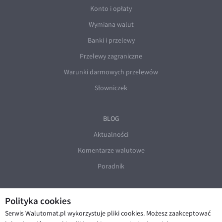
Konto i opłaty
Wymiana walut
Banki i przelewy
Przelewy zagraniczne
Warunki darmowych przelewów
Słowniczek
BLOG
Aktualności
Komentarze walutowe
Poradnik
Polityka cookies
Serwis Walutomat.pl wykorzystuje pliki cookies. Możesz zaakceptować