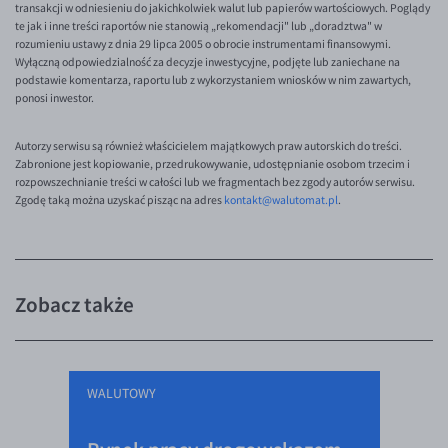
transakcji w odniesieniu do jakichkolwiek walut lub papierów wartościowych. Poglądy
EUR/ILS
te jak i inne treści raportów nie stanowią „rekomendacji" lub „doradztwa" w
EUR/JPY
rozumieniu ustawy z dnia 29 lipca 2005 o obrocie instrumentami finansowymi.
Wyłączną odpowiedzialność za decyzje inwestycyjne, podjęte lub zaniechane na
EUR/NZD
podstawie komentarza, raportu lub z wykorzystaniem wniosków w nim zawartych,
ponosi inwestor.
EUR/RON
EUR/SGD
Autorzy serwisu są również właścicielem majątkowych praw autorskich do treści.
Zabronione jest kopiowanie, przedrukowywanie, udostępnianie osobom trzecim i
EUR/TRY
rozpowszechnianie treści w całości lub we fragmentach bez zgody autorów serwisu.
Zgodę taką można uzyskać pisząc na adres
kontakt@walutomat.pl
.
EUR/ZAR
GBP/USD
USD/CHF
Zobacz także
GBP/CHF
WALUTOWY