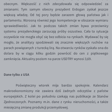
obecnym. Większość z nich zdecydowała się odpowiedzieć za
Inne pary walutowe
Aplikacja mobilna
Poradnik
zmianami. Tym samym obecny prezydent Erdogan zyskał jeszcze
KONTAKT
Bezpieczeństwo
AUD/PLN
większą władzę. Od tej pory będzie zarazem głową państwa jak i
parlamentu. Wzrosną również jego kompetencje w obszarze wymiaru
Pomoc
Kontakt
BGN/PLN
PL
sprawiedliwości. Jak to podczas takich zmian bywa przeciwnicy
Dla mediów
CAD/PLN
Pomoc
systemu prezydenckiego zarzucają próby oszustwa. Cała ta sytuacja
oczywiście nie mogła obyć się bez odbicia na rynkach. Wydawać by się
CNY/PLN
FAQ
mogło, że analitycy spodziewali się znacznie większych ruchów na
HKD/PLN
Konto i opłaty
parach powiązanych z turecką lirą. Na otwarciu rynków zyskała ona do
dolara by w ciągu kilku godzin powrócić do cen z piątkowego
HUF/PLN
Wymiana walut
zamknięcia. Aktualny poziom na parze USDTRY wynosi 3,69.
ILS/PLN
Banki i przelewy
JPY/PLN
Przelewy zagraniczne
Dane tylko z USA
NZD/PLN
Słowniczek
Poświąteczny wtorek mija bardzo spokojnie. Kalendarz
RON/PLN
makroekonomiczny nie zawiera dziś żadnych odczytów z państw
SGD/PLN
europejskich. Z kolei po południu czekają nas publikacje ze Stanów
Zjednoczonych. Poznamy m.in. dane z rynku nieruchomości, a także
TRY/PLN
miesięczną zmianę produkcji przemysłowej.
ZAR/PLN