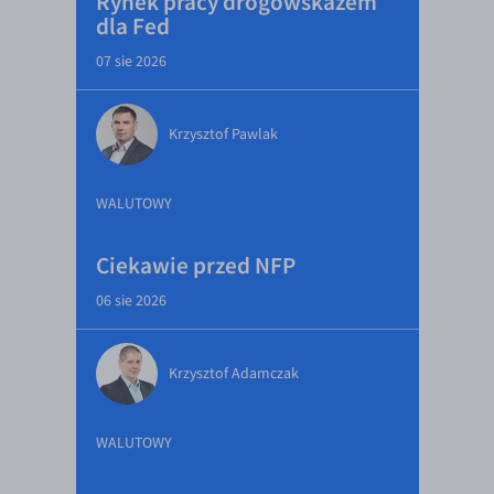
Rynek pracy drogowskazem
dla Fed
07 sie 2026
Krzysztof Pawlak
WALUTOWY
Ciekawie przed NFP
06 sie 2026
Krzysztof Adamczak
WALUTOWY