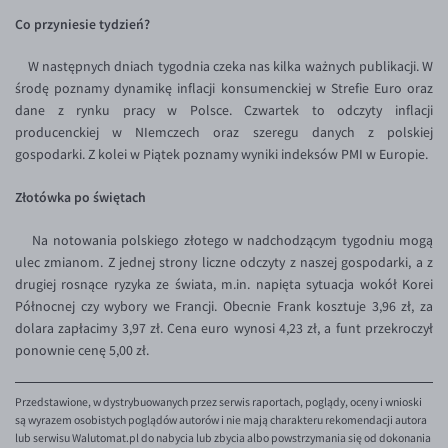
Co przyniesie tydzień?
EUR/USD
EUR/GBP
W następnych dniach tygodnia czeka nas kilka ważnych publikacji. W
środę poznamy dynamikę inflacji konsumenckiej w Strefie Euro oraz
EUR/CHF
dane z rynku pracy w Polsce. Czwartek to odczyty inflacji
EUR/CZK
producenckiej w NIemczech oraz szeregu danych z polskiej
gospodarki. Z kolei w Piątek poznamy wyniki indeksów PMI w Europie.
EUR/DKK
EUR/NOK
Złotówka po świętach
EUR/SEK
Na notowania polskiego złotego w nadchodzącym tygodniu mogą
EUR/AUD
ulec zmianom. Z jednej strony liczne odczyty z naszej gospodarki, a z
drugiej rosnące ryzyka ze świata, m.in. napięta sytuacja wokół Korei
EUR/BGN
Północnej czy wybory we Francji. Obecnie Frank kosztuje 3,96 zł, za
EUR/CAD
dolara zapłacimy 3,97 zł. Cena euro wynosi 4,23 zł, a funt przekroczył
ponownie cenę 5,00 zł.
EUR/CNY
EUR/HKD
Przedstawione, w dystrybuowanych przez serwis raportach, poglądy, oceny i wnioski
są wyrazem osobistych poglądów autorów i nie mają charakteru rekomendacji autora
EUR/HUF
lub serwisu Walutomat.pl do nabycia lub zbycia albo powstrzymania się od dokonania