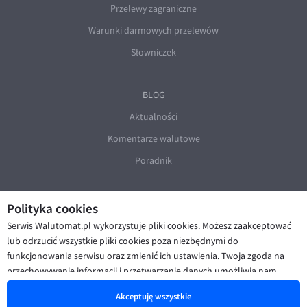
Przelewy zagraniczne
Warunki darmowych przelewów
Słowniczek
BLOG
Aktualności
Komentarze walutowe
Poradnik
Polityka cookies
Serwis Walutomat.pl wykorzystuje pliki cookies. Możesz zaakceptować
lub odrzucić wszystkie pliki cookies poza niezbędnymi do
funkcjonowania serwisu oraz zmienić ich ustawienia. Twoja zgoda na
© Walutomat 2026
|
Regulaminy
|
przechowywanie informacji i przetwarzanie danych umożliwia nam
Polityka prywatności i cookies
|
Deklaracja dostępności
poprawę funkcjonalności strony oraz prezentowanie Ci
Akceptuję wszystkie
spersonalizowanych treści i reklam. Więcej informacji znajdziesz w naszej