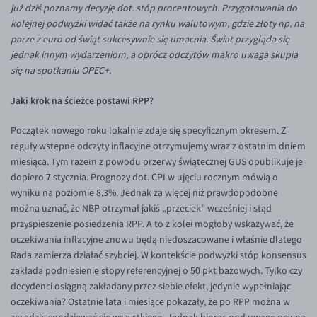
już dziś poznamy decyzję dot. stóp procentowych. Przygotowania do
Inne pary walutowe
Aplikacja mobilna
Poradnik
kolejnej podwyżki widać także na rynku walutowym, gdzie złoty np. na
KONTAKT
Bezpieczeństwo
AUD/PLN
parze z euro od świąt sukcesywnie się umacnia. Świat przygląda się
jednak innym wydarzeniom, a oprócz odczytów makro uwaga skupia
Pomoc
Kontakt
BGN/PLN
PL
się na spotkaniu OPEC+.
Dla mediów
CAD/PLN
Pomoc
Jaki krok na ścieżce postawi RPP?
CNY/PLN
FAQ
HKD/PLN
Konto i opłaty
Początek nowego roku lokalnie zdaje się specyficznym okresem. Z
reguły wstępne odczyty inflacyjne otrzymujemy wraz z ostatnim dniem
HUF/PLN
Wymiana walut
miesiąca. Tym razem z powodu przerwy świątecznej GUS opublikuje je
ILS/PLN
Banki i przelewy
dopiero 7 stycznia. Prognozy dot. CPI w ujęciu rocznym mówią o
wyniku na poziomie 8,3%. Jednak za więcej niż prawdopodobne
JPY/PLN
Przelewy zagraniczne
można uznać, że NBP otrzymał jakiś „przeciek” wcześniej i stąd
NZD/PLN
Słowniczek
przyspieszenie posiedzenia RPP. A to z kolei mogłoby wskazywać, że
oczekiwania inflacyjne znowu będą niedoszacowane i właśnie dlatego
RON/PLN
Rada zamierza działać szybciej. W kontekście podwyżki stóp konsensus
SGD/PLN
zakłada podniesienie stopy referencyjnej o 50 pkt bazowych. Tylko czy
decydenci osiągną zakładany przez siebie efekt, jedynie wypełniając
TRY/PLN
oczekiwania? Ostatnie lata i miesiące pokazały, że po RPP można w
ZAR/PLN