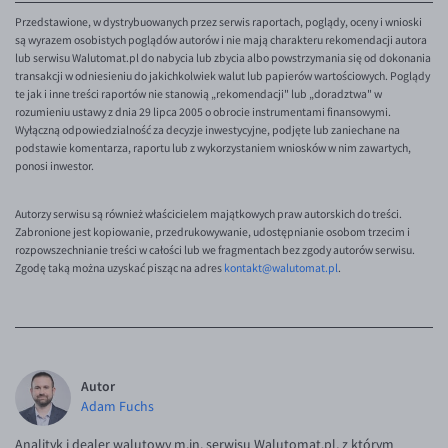
Przedstawione, w dystrybuowanych przez serwis raportach, poglądy, oceny i wnioski
są wyrazem osobistych poglądów autorów i nie mają charakteru rekomendacji autora
lub serwisu Walutomat.pl do nabycia lub zbycia albo powstrzymania się od dokonania
transakcji w odniesieniu do jakichkolwiek walut lub papierów wartościowych. Poglądy
te jak i inne treści raportów nie stanowią „rekomendacji" lub „doradztwa" w
rozumieniu ustawy z dnia 29 lipca 2005 o obrocie instrumentami finansowymi.
Wyłączną odpowiedzialność za decyzje inwestycyjne, podjęte lub zaniechane na
podstawie komentarza, raportu lub z wykorzystaniem wniosków w nim zawartych,
ponosi inwestor.
Autorzy serwisu są również właścicielem majątkowych praw autorskich do treści.
Zabronione jest kopiowanie, przedrukowywanie, udostępnianie osobom trzecim i
rozpowszechnianie treści w całości lub we fragmentach bez zgody autorów serwisu.
Zgodę taką można uzyskać pisząc na adres
kontakt@walutomat.pl
.
Autor
Adam Fuchs
Analityk i dealer walutowy m.in. serwisu Walutomat.pl, z którym