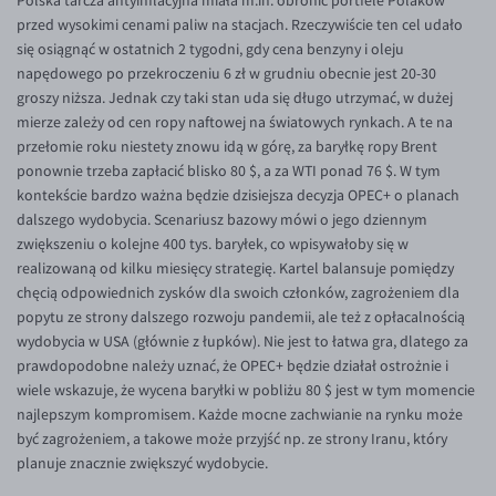
Polska tarcza antyinflacyjna miała m.in. obronić portfele Polaków
przed wysokimi cenami paliw na stacjach. Rzeczywiście ten cel udało
się osiągnąć w ostatnich 2 tygodni, gdy cena benzyny i oleju
napędowego po przekroczeniu 6 zł w grudniu obecnie jest 20-30
groszy niższa. Jednak czy taki stan uda się długo utrzymać, w dużej
mierze zależy od cen ropy naftowej na światowych rynkach. A te na
przełomie roku niestety znowu idą w górę, za baryłkę ropy Brent
ponownie trzeba zapłacić blisko 80 $, a za WTI ponad 76 $. W tym
kontekście bardzo ważna będzie dzisiejsza decyzja OPEC+ o planach
dalszego wydobycia. Scenariusz bazowy mówi o jego dziennym
zwiększeniu o kolejne 400 tys. baryłek, co wpisywałoby się w
realizowaną od kilku miesięcy strategię. Kartel balansuje pomiędzy
chęcią odpowiednich zysków dla swoich członków, zagrożeniem dla
popytu ze strony dalszego rozwoju pandemii, ale też z opłacalnością
wydobycia w USA (głównie z łupków). Nie jest to łatwa gra, dlatego za
prawdopodobne należy uznać, że OPEC+ będzie działał ostrożnie i
wiele wskazuje, że wycena baryłki w pobliżu 80 $ jest w tym momencie
najlepszym kompromisem. Każde mocne zachwianie na rynku może
być zagrożeniem, a takowe może przyjść np. ze strony Iranu, który
planuje znacznie zwiększyć wydobycie.