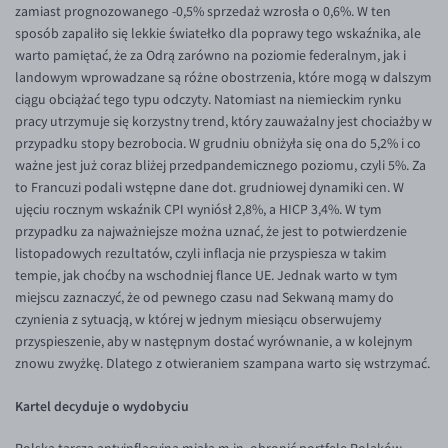
EUR/ILS
zamiast prognozowanego -0,5% sprzedaż wzrosła o 0,6%. W ten
sposób zapaliło się lekkie światełko dla poprawy tego wskaźnika, ale
EUR/JPY
warto pamiętać, że za Odrą zarówno na poziomie federalnym, jak i
EUR/NZD
landowym wprowadzane są różne obostrzenia, które mogą w dalszym
ciągu obciążać tego typu odczyty. Natomiast na niemieckim rynku
EUR/RON
pracy utrzymuje się korzystny trend, który zauważalny jest chociażby w
EUR/SGD
przypadku stopy bezrobocia. W grudniu obniżyła się ona do 5,2% i co
ważne jest już coraz bliżej przedpandemicznego poziomu, czyli 5%. Za
EUR/TRY
to Francuzi podali wstępne dane dot. grudniowej dynamiki cen. W
EUR/ZAR
ujęciu rocznym wskaźnik CPI wyniósł 2,8%, a HICP 3,4%. W tym
przypadku za najważniejsze można uznać, że jest to potwierdzenie
GBP/USD
listopadowych rezultatów, czyli inflacja nie przyspiesza w takim
USD/CHF
tempie, jak choćby na wschodniej flance UE. Jednak warto w tym
miejscu zaznaczyć, że od pewnego czasu nad Sekwaną mamy do
GBP/CHF
czynienia z sytuacją, w której w jednym miesiącu obserwujemy
przyspieszenie, aby w następnym dostać wyrównanie, a w kolejnym
znowu zwyżkę. Dlatego z otwieraniem szampana warto się wstrzymać.
Kartel decyduje o wydobyciu