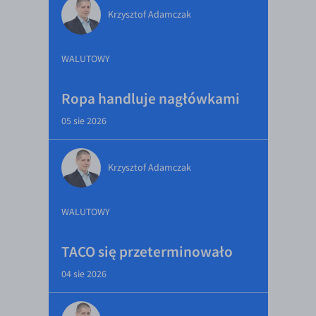
Krzysztof Adamczak
WALUTOWY
Ropa handluje nagłówkami
05 sie 2026
Krzysztof Adamczak
WALUTOWY
TACO się przeterminowało
04 sie 2026