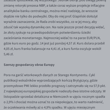
zasadzie spodziewać się wszystkiego. Jednak biorąc pod uwagę pewną
zmianę retoryki prezesa NBP, a także coraz wyższe projekcje inflacyjne
EUR/USD
analityków banku centralnego, można mieć nadzieję, że wreszcie
EUR/GBP
dojdzie nie tylko do podwyżki. Oby do niej prof. Glapiński dołożył
wyraźnie zaznaczenie, że Rada zrobi wszystko, co w jej mocy, aby
EUR/CHF
zdusić tak wysoką dynamikę cen. Na razie jeszcze przed decyzją widać,
EUR/CZK
że złoty zyskuje na prawdopodobnym potwierdzeniu ścieżki
zacieśniania monetarnego. Najmocniej widać to na parze EUR/PLN,
EUR/DKK
gdzie kurs euro po godz. 14 jest już poniżej 4,57 zł. Kurs dolara przebił
EUR/NOK
4,05 zł, kurs franka balansuje na 4,41 zł, a kurs funta oscyluje wokół
5,46 zł.
EUR/SEK
EUR/AUD
Szerszy gospodarczy obraz Europy
EUR/BGN
Pora na garść wtorkowych danych ze Starego Kontynentu. Cykl
EUR/CAD
publikacji wskaźników wyprzedzających kończą Brytyjczycy, gdzie
przemysłowe PMI lekko przebiło prognozy i zatrzymało się na 57,9 pkt.
EUR/CNY
Z największej europejskiej gospodarki nadeszły dwa istotne odczyty. W
EUR/HKD
listopadzie sprzedaż detaliczna w Niemczech w ujęciu rocznym spadła
o 2,9% i chociaż można uznać to za niepokojące, to warto nadmienić,
EUR/HUF
że oczekiwania mówiły aż o 4,9% spadku. W ujęciu miesięcznym