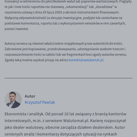
transakcji w odniesieniu do jakichkolwiek walut lub papierów wartościowych. Poglądy
te jak i inne treści raportów nie stanowią „rekomendacji" lub „doradztwa" w
rozumieniu ustawy z dnia 29 lipca 2005 o obrocie instrumentami finansowymi.
Wyłączną odpowiedzialność za decyzje inwestycyjne, podjęte lub zaniechane na
podstawie komentarza, raportu lub z wykorzystaniem wniosków w nim zawartych,
ponosi inwestor.
Autorzy serwisu są również właścicielem majątkowych praw autorskich do treści.
Zabronione jest kopiowanie, przedrukowywanie, udostępnianie osobom trzecim i
rozpowszechnianie treści w całości lub we fragmentach bez zgody autorów serwisu.
Zgodę taką można uzyskać pisząc na adres
kontakt@walutomat.pl
.
Autor
Krzysztof Pawlak
Ekonomista i analityk. Od ponad 10 lat związany z branżą kantorów
internetowych, m.in. z serwisem Walutomat.pl. Karierę rozpoczynał
jako dealer walutowy, obecnie zarządza działem dealerskim. Autor
cenionych analiz i komentarzy dotyczących sytuacji na rynkach