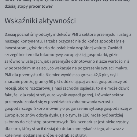
Inne pary walutowe
Aplikacja mobilna
Poradnik
dzisiaj stopy procentowe?
KONTAKT
Bezpieczeństwo
AUD/PLN
Wskaźniki aktywności
Pomoc
Kontakt
BGN/PLN
PL
Dzisiaj poznaliśmy odczyty indeksów PMI z sektora przemysłu i usług z
Dla mediów
CAD/PLN
Pomoc
naszego kontynentu. I trzeba przyznać nie do końca spodobały się
CNY/PLN
FAQ
inwestorom, gdyż doszło do osłabienia wspólnej waluty. Zawiódł
szczególnie ten dla lokomotywy europejskiej gospodarki, gdzie
HKD/PLN
Konto i opłaty
zarówno w usługach, jak i przemyśle odnotowano niższe wartości niż
HUF/PLN
Wymiana walut
w poprzednim miesiącu, co wskazuje na pogorszenie sytuacji makro.
PMI dla przemysłu dla Niemiec wyniósł co gorsza 42,6 pkt, czyli
ILS/PLN
Banki i przelewy
znacznie poniżej granicy 50 pkt oddzielającej wzrost gospodarczy od
JPY/PLN
Przelewy zagraniczne
recesji. Skoro rozczarowują nasi zachodni sąsiedzi, to nie może dziwić
fakt, że i dla całej strefy euro wynik wypadł gorzej, i również sektor
NZD/PLN
Słowniczek
przemysłu znalazł się w przedziałach zahamowania wzrostu
RON/PLN
gospodarczego. Skoro mówimy o pogorszeniu sytuacji gospodarczej w
Europie, to znów odżyła dyskusja o tym, że EBC może być bardziej
SGD/PLN
skłonny do cięć stóp procentowych. Taki scenariusz jest niekorzystny
TRY/PLN
dla euro, który stracił dzisiaj do dolara amerykańskiego, ale wraz z
kolejnymi godzinami próbuje odrabiać straty.
ZAR/PLN