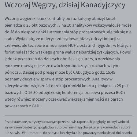
Wczoraj Węgrzy, dzisiaj Kanadyjczycy
EUR/ILS
EUR/JPY
Wczoraj węgierski bank centralny po raz kolejny obniżył koszt
EUR/NZD
pieniądza o 25 pkt bazowych. 3 na 10 analityków wskazywało, że może
dojść do niespodzianki i utrzymania stóp procentowych, ale tak się nie
EUR/RON
stało. Wydaje się, że o decyzji zdecydował niższy odczyt inflacji za
EUR/SGD
czerwiec, ale też spore umocnienie HUF z ostatnich tygodni, w których
forint należał do wąskiego grona walut najbardziej zyskujących. Powoli
EUR/TRY
jednak przestrzeń do dalszych obniżek się kurczy, a oczekiwania
EUR/ZAR
rynkowe mówią o jeszcze dwóch symbolicznych ruchach w tym
półroczu. Dzisiaj pod presją może być CAD, gdyż o godz. 15.45
GBP/USD
poznamy decyzję w sprawie stóp procentowych. Analitycy w
USD/CHF
zdecydowanej większości oczekują obniżki kosztu pieniądza o 25 pkt
bazowych. O 16.30 odbędzie się konferencja prasowa prezesa BoC i
GBP/CHF
wtedy również możemy oczekiwać większej zmienności na parach
powiązanych z CAD.
Przedstawione, w dystrybuowanych przez serwis raportach, poglądy, oceny i wnioski
są wyrazem osobistych poglądów autorów i nie mają charakteru rekomendacji autora
lub serwisu Walutomat.pl do nabycia lub zbycia albo powstrzymania się od dokonania