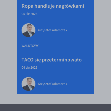
Ropa handluje nagłówkami
05 sie 2026
Krzysztof Adamczak
WALUTOWY
TACO się przeterminowało
04 sie 2026
Krzysztof Adamczak