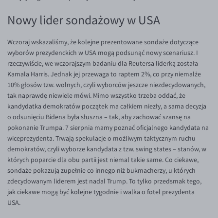
EUR/USD
Nowy lider sondażowy w USA
EUR/GBP
Wczoraj wskazaliśmy, że kolejne prezentowane sondaże dotyczące
EUR/CHF
wyborów prezydenckich w USA mogą podsunąć nowy scenariusz. I
EUR/CZK
rzeczywiście, we wczorajszym badaniu dla Reutersa liderką została
Kamala Harris. Jednak jej przewaga to raptem 2%, co przy niemalże
EUR/DKK
10% głosów tzw. wolnych, czyli wyborców jeszcze niezdecydowanych,
EUR/NOK
tak naprawdę niewiele mówi. Mimo wszystko trzeba oddać, że
kandydatka demokratów początek ma całkiem niezły, a sama decyzja
EUR/SEK
o odsunięciu Bidena była słuszna – tak, aby zachować szansę na
EUR/AUD
pokonanie Trumpa. 7 sierpnia mamy poznać oficjalnego kandydata na
wiceprezydenta. Trwają spekulacje o możliwym taktycznym ruchu
EUR/BGN
demokratów, czyli wyborze kandydata z tzw. swing states – stanów, w
EUR/CAD
których poparcie dla obu partii jest niemal takie same. Co ciekawe,
sondaże pokazują zupełnie co innego niż bukmacherzy, u których
EUR/CNY
zdecydowanym liderem jest nadal Trump. To tylko przedsmak tego,
EUR/HKD
jak ciekawe mogą być kolejne tygodnie i walka o fotel prezydenta
USA.
EUR/HUF