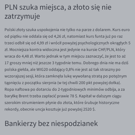
PLN szuka miejsca, a złoto się nie
EUR/USD
zatrzymuje
EUR/GBP
EUR/CHF
Polski złoty szuka uspokojenia nie tylko na parze z dolarem. Kurs euro
od piątku nie oddala się od 4,26 zł, natomiast kurs funta już po raz
EUR/CZK
trzeci odbił się od 4,99 zł i wrócił powyżej psychologicznych okrągłych 5
EUR/DKK
zł. Mocniejsza kontra widoczna jest jedynie na kursie CHF/PLN, który
wraca do 4,48 zł. Warto jednak w tym miejscu zaznaczyć, że jest to aż
EUR/NOK
17 groszy mniej niż jeszcze 3 tygodnie temu. Dobrego dnia nie ma dziś
EUR/SEK
polska giełda, ale WIG20 oddający 0,8% nie jest aż tak straszny po
wczorajszej sesji, która zamknęła lukę wywołaną stratą po potężnym
EUR/AUD
tąpnięciu z początku sierpnia (w tej chwili 200 pkt powyżej dołka).
EUR/BGN
Ropa naftowa po dotarciu do 2-tygodniowych minimów odbija, a za
baryłkę Brent trzeba zapłacić prawie 78 $. Kapitał w dalszym ciągu
EUR/CAD
szerokim strumieniem płynie do złota, które śrubuje historyczne
EUR/CNY
rekordy, obecnie uncja kosztuje już powyżej 2520 $.
EUR/HKD
Bankierzy bez niespodzianek
EUR/HUF