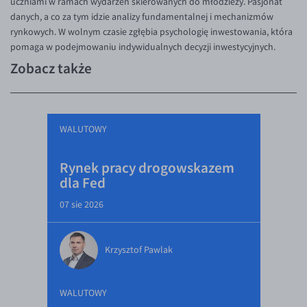
uczniami w ramach wydarzeń skierowanych do młodzieży. Pasjonat
danych, a co za tym idzie analizy fundamentalnej i mechanizmów
rynkowych. W wolnym czasie zgłębia psychologię inwestowania, która
pomaga w podejmowaniu indywidualnych decyzji inwestycyjnych.
Zobacz także
WALUTOWY
Rynek pracy drogowskazem
dla Fed
07 sie 2026
Krzysztof Pawlak
WALUTOWY