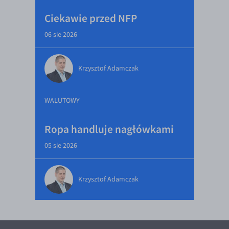
Ciekawie przed NFP
06 sie 2026
Krzysztof Adamczak
WALUTOWY
Ropa handluje nagłówkami
05 sie 2026
Krzysztof Adamczak