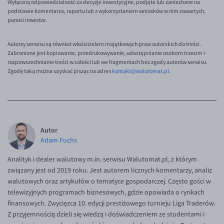
Wyłączną odpowiedzialność za decyzje inwestycyjne, podjęte lub zaniechane na
podstawie komentarza, raportu lub z wykorzystaniem wniosków w nim zawartych,
ponosi inwestor.
Autorzy serwisu są również właścicielem majątkowych praw autorskich do treści.
Zabronione jest kopiowanie, przedrukowywanie, udostępnianie osobom trzecim i
rozpowszechnianie treści w całości lub we fragmentach bez zgody autorów serwisu.
Zgodę taką można uzyskać pisząc na adres
kontakt@walutomat.pl
.
Autor
Adam Fuchs
Analityk i dealer walutowy m.in. serwisu Walutomat.pl, z którym
związany jest od 2019 roku. Jest autorem licznych komentarzy, analiz
walutowych oraz artykułów o tematyce gospodarczej. Często gości w
telewizyjnych programach biznesowych, gdzie opowiada o rynkach
finansowych. Zwycięzca 10. edycji prestiżowego turnieju Liga Traderów.
Z przyjemnością dzieli się wiedzą i doświadczeniem ze studentami i