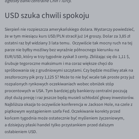
ogłosiły banki centralne Chin i Turcji.
Inne pary walutowe
Aplikacja mobilna
Poradnik
USD szuka chwili spokoju
KONTAKT
Bezpieczeństwo
AUD/PLN
Pomoc
Kontakt
BGN/PLN
PL
Sierpień nie rozpieszcza amerykańskiego dolara. Wystarczy powiedzieć,
Dla mediów
CAD/PLN
Pomoc
że w tym miesiącu kurs USD/PLN stracił już 14 groszy. Dolar za 3,85 zł
ostatni raz był widziany 3 lata temu. Oczywiście tak mocny ruch na tej
CNY/PLN
FAQ
parze nie byłby możliwy bez wyraźnie północnego kierunku na
HKD/PLN
Konto i opłaty
EUR/USD, który w trzy tygodnie zyskał 3 centy. Zbliżając się do 1,11 $,
śrubuje tegoroczne maksimum i ma coraz większe chęci do
HUF/PLN
Wymiana walut
spróbowania się z grudniowymi szczytami. Czy będzie możliwy atak na
ILS/PLN
Banki i przelewy
zeszłoroczny pik przy 1,125 $? Może to nie być wcale tak proste przy już
rozpalonych rynkowych oczekiwaniach wobec obniżek stóp
JPY/PLN
Przelewy zagraniczne
procentowych w USA. Tym bardziej gdy bankierzy centralni poczują
NZD/PLN
Słowniczek
zbyt dużą presję i raz jeszcze będą musieli schłodzić głowy inwestorów.
Najbliższa okazja to oczywiście konferencja w Jackson Hole, na czele z
RON/PLN
piątkowym wystąpieniem szefa Fed. Oczekiwanie korekty przed
SGD/PLN
końcem tygodnia może ostatecznie być myśleniem życzeniowym,
a dzisiejszy płaski handel tylko przystankiem przed dalszym
TRY/PLN
osłabieniem USD.
ZAR/PLN