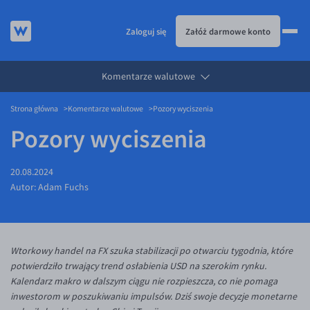
Zaloguj się
Załóż darmowe konto
Komentarze walutowe
KURSY WALUT
Strona główna
Komentarze walutowe
Pozory wyciszenia
KARTA WIELOWALUTOWA
Kursy walut
Pozory wyciszenia
PRZELEWY ZAGRANICZNE
EUR/PLN
Karta wielowalutowa
ESIM
USD/PLN
Visa Benefit
20.08.2024
DLA FIRM
CHF/PLN
Autor:
Adam Fuchs
JAK TO DZIAŁA
GBP/PLN
Dla firm
BLOG
CZK/PLN
API dla biznesu
Jak to działa
Wtorkowy handel na FX szuka stabilizacji po otwarciu tygodnia, które
DKK/PLN
Partnerstwa
Prowizje i rabaty
Blog
potwierdziło trwający trend osłabienia USD na szerokim rynku.
NOK/PLN
Walutomat Business
Metody płatności
Aktualności
Kalendarz makro w dalszym ciągu nie rozpieszcza, co nie pomaga
inwestorom w poszukiwaniu impulsów. Dziś swoje decyzje monetarne
SEK/PLN
Program Afiliacyjny
Banki i przelewy
Komentarze walutowe