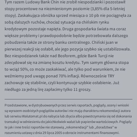
Tym razem Ludowy Bank Chin nie zrobił niespodzianki i pozostawił
EUR/ILS
stopy procentowe na niezmienionym poziomie (3,85% dla 5-letniej
EUR/JPY
stopy). Zaskakująca obniżka sprzed miesiąca o 10 pb nie pociągnęła za
sobą dalszych ruchów, chociaż sytuacja na chińskim rynku
EUR/NZD
kredytowym pozostaje napięta. Druga gospodarka świata ma coraz
EUR/RON
większe problemy i prawdopodobnie będzie potrzebowała dalszego
pobudzenia także ze strony banku centralnego. Chiński juan w
EUR/SGD
pierwszej reakcji się osłabił, ale jego pozycja szybko się ustabilizowała.
EUR/TRY
Bez niespodzianek także nad Bosforem, gdzie Bank Turcji nie
zdecydował się na zmianę kosztu kredytu. Tym samym główna stopa
EUR/ZAR
to wciąż 50%, co może zaskakiwać, ale tylko pod warunkiem, że nie
GBP/USD
weźmiemy pod uwagę ponad 70% inflacji. Równocześnie TRY
zachowuje się stabilnie, czyli kontynuuje szybkie osłabienie. Już
USD/CHF
niedługo za jedną lirę zapłacimy tylko 11 groszy.
GBP/CHF
Przedstawione, w dystrybuowanych przez serwis raportach, poglądy, oceny i wnioski
są wyrazem osobistych poglądów autorów i nie mają charakteru rekomendacji autora
lub serwisu Walutomat.pl do nabycia lub zbycia albo powstrzymania się od dokonania
transakcji w odniesieniu do jakichkolwiek walut lub papierów wartościowych. Poglądy
te jak i inne treści raportów nie stanowią „rekomendacji" lub „doradztwa" w
rozumieniu ustawy z dnia 29 lipca 2005 o obrocie instrumentami finansowymi.