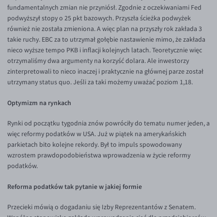
fundamentalnych zmian nie przyniósł. Zgodnie z oczekiwaniami Fed
Inne pary walutowe
Aplikacja mobilna
Poradnik
podwyższył stopy o 25 pkt bazowych. Przyszła ścieżka podwyżek
KONTAKT
Bezpieczeństwo
AUD/PLN
również nie została zmieniona. A więc plan na przyszły rok zakłada 3
takie ruchy. EBC za to utrzymał gołębie nastawienie mimo, że zakłada
Pomoc
Kontakt
BGN/PLN
PL
nieco wyższe tempo PKB i inflacji kolejnych latach. Teoretycznie więc
Dla mediów
CAD/PLN
Pomoc
otrzymaliśmy dwa argumenty na korzyść dolara. Ale inwestorzy
zinterpretowali to nieco inaczej i praktycznie na głównej parze został
CNY/PLN
FAQ
utrzymany status quo. Jeśli za taki możemy uważać poziom 1,18.
HKD/PLN
Konto i opłaty
Optymizm na rynkach
HUF/PLN
Wymiana walut
ILS/PLN
Banki i przelewy
Rynki od początku tygodnia znów powróciły do tematu numer jeden, a
więc reformy podatków w USA. Już w piątek na amerykańskich
JPY/PLN
Przelewy zagraniczne
parkietach bito kolejne rekordy. Był to impuls spowodowany
NZD/PLN
Słowniczek
wzrostem prawdopodobieństwa wprowadzenia w życie reformy
podatków.
RON/PLN
SGD/PLN
Reforma podatków tak pytanie w jakiej formie
TRY/PLN
Przecieki mówią o dogadaniu się Izby Reprezentantów z Senatem.
ZAR/PLN