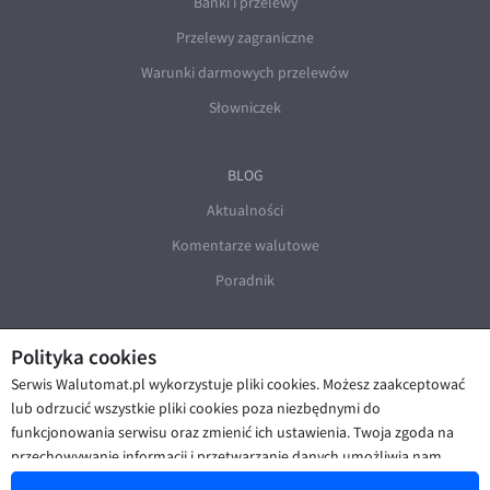
Banki i przelewy
Przelewy zagraniczne
Warunki darmowych przelewów
Słowniczek
BLOG
Aktualności
Komentarze walutowe
Poradnik
Polityka cookies
Serwis Walutomat.pl wykorzystuje pliki cookies. Możesz zaakceptować
lub odrzucić wszystkie pliki cookies poza niezbędnymi do
funkcjonowania serwisu oraz zmienić ich ustawienia. Twoja zgoda na
© Walutomat 2026
|
Regulaminy
|
przechowywanie informacji i przetwarzanie danych umożliwia nam
Polityka prywatności i cookies
|
Deklaracja dostępności
poprawę funkcjonalności strony oraz prezentowanie Ci