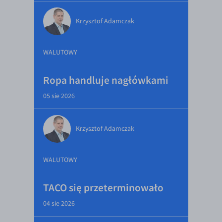
Krzysztof Adamczak
WALUTOWY
Ropa handluje nagłówkami
05 sie 2026
Krzysztof Adamczak
WALUTOWY
TACO się przeterminowało
04 sie 2026