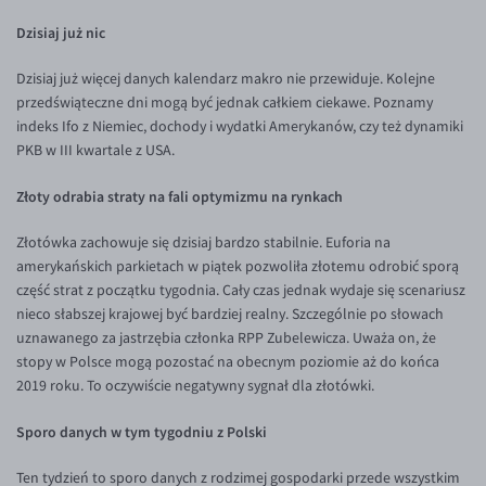
EUR/ILS
Dzisiaj już nic
EUR/JPY
Dzisiaj już więcej danych kalendarz makro nie przewiduje. Kolejne
EUR/NZD
przedświąteczne dni mogą być jednak całkiem ciekawe. Poznamy
EUR/RON
indeks Ifo z Niemiec, dochody i wydatki Amerykanów, czy też dynamiki
PKB w III kwartale z USA.
EUR/SGD
EUR/TRY
Złoty odrabia straty na fali optymizmu na rynkach
EUR/ZAR
Złotówka zachowuje się dzisiaj bardzo stabilnie. Euforia na
GBP/USD
amerykańskich parkietach w piątek pozwoliła złotemu odrobić sporą
część strat z początku tygodnia. Cały czas jednak wydaje się scenariusz
USD/CHF
nieco słabszej krajowej być bardziej realny. Szczególnie po słowach
GBP/CHF
uznawanego za jastrzębia członka RPP Zubelewicza. Uważa on, że
stopy w Polsce mogą pozostać na obecnym poziomie aż do końca
2019 roku. To oczywiście negatywny sygnał dla złotówki.
Sporo danych w tym tygodniu z Polski
Ten tydzień to sporo danych z rodzimej gospodarki przede wszystkim