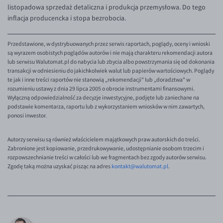
listopadowa sprzedaż detaliczna i produkcja przemysłowa. Do tego
inflacja producencka i stopa bezrobocia.
Przedstawione, w dystrybuowanych przez serwis raportach, poglądy, oceny i wnioski
są wyrazem osobistych poglądów autorów i nie mają charakteru rekomendacji autora
lub serwisu Walutomat.pl do nabycia lub zbycia albo powstrzymania się od dokonania
transakcji w odniesieniu do jakichkolwiek walut lub papierów wartościowych. Poglądy
te jak i inne treści raportów nie stanowią „rekomendacji" lub „doradztwa" w
rozumieniu ustawy z dnia 29 lipca 2005 o obrocie instrumentami finansowymi.
Wyłączną odpowiedzialność za decyzje inwestycyjne, podjęte lub zaniechane na
podstawie komentarza, raportu lub z wykorzystaniem wniosków w nim zawartych,
ponosi inwestor.
Autorzy serwisu są również właścicielem majątkowych praw autorskich do treści.
Zabronione jest kopiowanie, przedrukowywanie, udostępnianie osobom trzecim i
rozpowszechnianie treści w całości lub we fragmentach bez zgody autorów serwisu.
Zgodę taką można uzyskać pisząc na adres
kontakt@walutomat.pl
.