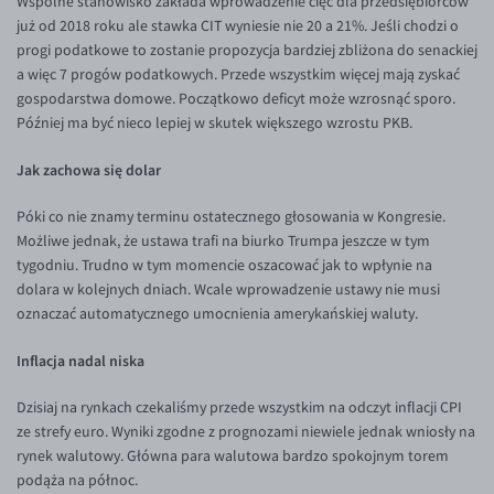
Wspólne stanowisko zakłada wprowadzenie cięć dla przedsiębiorców
już od 2018 roku ale stawka CIT wyniesie nie 20 a 21%. Jeśli chodzi o
EUR/USD
progi podatkowe to zostanie propozycja bardziej zbliżona do senackiej
EUR/GBP
a więc 7 progów podatkowych. Przede wszystkim więcej mają zyskać
gospodarstwa domowe. Początkowo deficyt może wzrosnąć sporo.
EUR/CHF
Później ma być nieco lepiej w skutek większego wzrostu PKB.
EUR/CZK
Jak zachowa się dolar
EUR/DKK
EUR/NOK
Póki co nie znamy terminu ostatecznego głosowania w Kongresie.
Możliwe jednak, że ustawa trafi na biurko Trumpa jeszcze w tym
EUR/SEK
tygodniu. Trudno w tym momencie oszacować jak to wpłynie na
EUR/AUD
dolara w kolejnych dniach. Wcale wprowadzenie ustawy nie musi
oznaczać automatycznego umocnienia amerykańskiej waluty.
EUR/BGN
Inflacja nadal niska
EUR/CAD
EUR/CNY
Dzisiaj na rynkach czekaliśmy przede wszystkim na odczyt inflacji CPI
ze strefy euro. Wyniki zgodne z prognozami niewiele jednak wniosły na
EUR/HKD
rynek walutowy. Główna para walutowa bardzo spokojnym torem
EUR/HUF
podąża na północ.