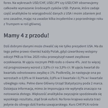
forex. Na wykresach USD/CHF, USD/JPY czy USD/CNY obserwujemy
EUR/USD
całkowite wymazanie środowych zysków USD. Pytanie, które zadaje
część analityków to wiarygodność danych z USA i moim zdaniem jest
EUR/GBP
ono zasadne, mając na uwadze kilka incydentów z poprzedniego roku
EUR/CHF
z Trumpem w roli głównej.
EUR/CZK
Mamy 4 z przodu!
EUR/DKK
Dziś dobrymi danymi może chwalić się nie tylko prezydent USA. Ma do
EUR/NOK
tego pełne prawo również każdy Polak, gdyż czwartkowy wstępny
EUR/SEK
odczyt PKB za IV kw. 2025 roku przewyższył nawet zwyżkowe
oczekiwania. W ujęciu rocznym PKB rosło o równe 4%. Jest to więcej
EUR/AUD
niż prognozowany wzrost z 3,8% r/r na 3,9% r/r. W ujęciu kwartał do
EUR/BGN
kwartału odnotowano zwyżkę o 1%. Podkreślę, że następuje ona po
wzrostach o 0,9% w III kwartale, 0,8% w II kwartale i 0,7% w I kwartale
EUR/CAD
ubiegłego roku. Pełne dane Główny Urząd Statystyczny poda 2 marca.
EUR/CNY
Dzisiejsza informacja, mimo że imponująca nie wpłynęła znacząco na
notowania złotego. Większość analityków zwyczajnie spodziewała się
EUR/HKD
wysokiego rezultatu, stąd brak euforii. Na forex krajowa waluta traci
EUR/HUF
jedynie do silnego dziś franka szwajcarskiego. Kurs CHF/PLN rośnie