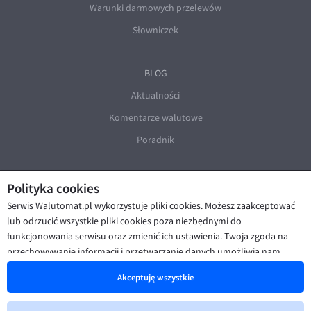
Warunki darmowych przelewów
Słowniczek
BLOG
Aktualności
Komentarze walutowe
Poradnik
Polityka cookies
Serwis Walutomat.pl wykorzystuje pliki cookies. Możesz zaakceptować
lub odrzucić wszystkie pliki cookies poza niezbędnymi do
funkcjonowania serwisu oraz zmienić ich ustawienia. Twoja zgoda na
© Walutomat 2026
|
Regulaminy
|
przechowywanie informacji i przetwarzanie danych umożliwia nam
Polityka prywatności i cookies
|
Deklaracja dostępności
poprawę funkcjonalności strony oraz prezentowanie Ci
Akceptuję wszystkie
spersonalizowanych treści i reklam. Więcej informacji znajdziesz w naszej
Polityce cookies
.