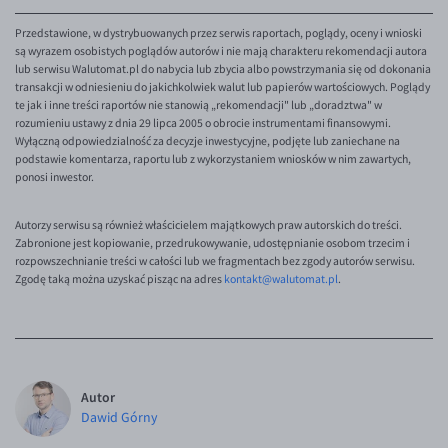
Przedstawione, w dystrybuowanych przez serwis raportach, poglądy, oceny i wnioski
są wyrazem osobistych poglądów autorów i nie mają charakteru rekomendacji autora
lub serwisu Walutomat.pl do nabycia lub zbycia albo powstrzymania się od dokonania
transakcji w odniesieniu do jakichkolwiek walut lub papierów wartościowych. Poglądy
te jak i inne treści raportów nie stanowią „rekomendacji" lub „doradztwa" w
rozumieniu ustawy z dnia 29 lipca 2005 o obrocie instrumentami finansowymi.
Wyłączną odpowiedzialność za decyzje inwestycyjne, podjęte lub zaniechane na
podstawie komentarza, raportu lub z wykorzystaniem wniosków w nim zawartych,
ponosi inwestor.
Autorzy serwisu są również właścicielem majątkowych praw autorskich do treści.
Zabronione jest kopiowanie, przedrukowywanie, udostępnianie osobom trzecim i
rozpowszechnianie treści w całości lub we fragmentach bez zgody autorów serwisu.
Zgodę taką można uzyskać pisząc na adres
kontakt@walutomat.pl
.
Autor
Dawid Górny