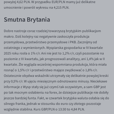
powyżej 4,62 PLN. W przypadku EUR/PLN mamy już delikatne
EUR/ILS
umocnienie i powrót wykresu na 4,215 PLN.
EUR/JPY
Smutna Brytania
EUR/NZD
EUR/RON
Dobre nastroje coraz rzadziej towarzyszą brytyjskim publikacjom
EUR/SGD
makro. Dziś kolejny raz negatywnie zaskoczyła produkcja
przemysłowa, przetwórstwo przemysłowe i PKB. Zacznijmy od
EUR/TRY
ostatniego z wymienionych. Wyspiarska gospodarka w IV kwartale
EUR/ZAR
2025 roku rosła o 1% r/r. Ani nie jest to 1,2% r/r, czyli pozostanie na
poziomie z III kwartału, jak prognozowali analitycy, ani 1,4% jak w II
GBP/USD
kwartale. Źle wygląda wcześniej wspomniana produkcja, która miała
USD/CHF
rosnąć o 1,5% r/r i przetwórstwo mające zwyżkować o 1,8% r/r.
Ostatecznie obydwa wskaźniki utrzymały się delikatnie powyżej kreski
GBP/CHF
przy 0,5% r/r. W ujęciu miesięcznym odnotowano minusy. Nieciekawe
informacje z Wysp stały się już czymś tak oczywistym, a sam GBP jest
po tak mocnym osłabieniu na forex, że dzisiejsze publikacje nie dobiły
jeszcze bardziej funta. Fakt, w czwartek brytyjska waluta osłabia się do
silnego franka, jednak w stosunku do euro czy złotego pozostaje
względnie stabilna. Kurs GBP/PLN o 13:30 to 4,84 PLN.