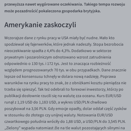
przewyższa nawet wygórowane oczekiwania. Takiego tempa rozwoju
Inne pary walutowe
Aplikacja mobilna
Poradnik
może pozazdrościć pokaleczona gospodarka brytyjska.
KONTAKT
Bezpieczeństwo
AUD/PLN
Amerykanie zaskoczyli
Pomoc
Kontakt
BGN/PLN
PL
Dla mediów
CAD/PLN
Pomoc
Wczorajsze dane z rynku pracy w USA miały być nudne. Mało kto
CNY/PLN
FAQ
spodziewał się fajerwerków, które jednak nadeszły. Stopa bezrobocia
nieoczekiwanie spadła z 4,4% do 4,3%. Dodatkowo w sektorze
HKD/PLN
Konto i opłaty
prywatnym i pozarolniczym odnotowano wzrost zatrudnienia
HUF/PLN
Wymiana walut
odpowiednio o 130 tys. i 172 tys. Jest to znacząca rozbieżność
względem prognozowanych 70 tys. w obu przypadkach. Dane znacznie
ILS/PLN
Banki i przelewy
lepsze od konsensusu tchnęły w dolara nową nadzieję. Poprawa
JPY/PLN
Przelewy zagraniczne
warunków na rynku pracy to znak, że z obniżkami kosztu pieniądza nie
trzeba się spieszyć. Tak też odebrali to forexowi inwestorzy, którzy po
NZD/PLN
Słowniczek
publikacji dosłownie rzucili się na walutę zza oceanu. Kurs EUR/USD
RON/PLN
runął z 1,19 USD do 1,183 USD, a wykres USD/PLN chwilowo
poszybował na 3,56 PLN. Gdy emocje opadły, dolar oddał część zysków
SGD/PLN
w stosunku do złotego czy unijnej waluty. Notowania EUR/USD
TRY/PLN
czwartkowego południa wróciły do 1,88 USD, a USD/PLN do 3,545 PLN.
„Zielony” wypada natomiast źle na tle walut pozostających silnymi na
ZAR/PLN