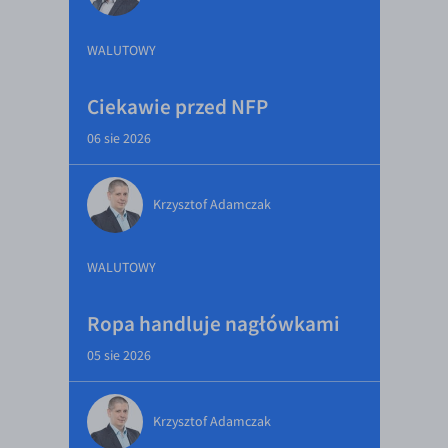
WALUTOWY
Ciekawie przed NFP
06 sie 2026
Krzysztof Adamczak
WALUTOWY
Ropa handluje nagłówkami
05 sie 2026
Krzysztof Adamczak