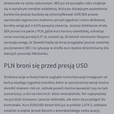
doskonale na rynku walutowym. SEK już od początku roku znajduje
EUR/USD
się w wyraźnym trendzie osłabienia, który po dzisiejszym posiedzeniu
bankierów jeszcze bardziej się zintensyfikował. EUR/SEK prawie
EUR/GBP
wyrównało tegoroczne makisma sprzed tygodnia i mimo delikatnej
EUR/CHF
korekty wciąż jest o 0,5% powyżej otwarcia. Jeszcze dotkliwsze straty
SEK ponosi na parze z PLN, gdzie kurs korony szwedzkiej, schodząc
EUR/CZK
coraz mocniej poniżej 0,37 zł, znalazł się 16-letnich minimach! Eksperci
EUR/DKK
zwracają uwagę, że Szwedzi będą się teraz przyglądać jeszcze uważniej
poczynaniom EBC i to sytuacja w strefie euro będzie determinantą dla
EUR/NOK
dalszych posunięć Riksbanku.
EUR/SEK
PLN broni się przed presją USD
EUR/AUD
EUR/BGN
Środowa sesja w dużej mierze wygląda na kontynuację trwających od
końca zeszłego tygodnia trendów, które w uproszczonej wersji można
EUR/CAD
określić mianem
risk on
. Jednak powoli można zauważać rysy na tym
EUR/CNY
scenariuszu, a stoi za nimi m.in. dolar amerykański, Ten najwyraźniej
ma już dość marazmu i jeszcze nieśmiało, ale stara się przystąpić do
EUR/HKD
kontrataku. Kurs EUR/USD dotarł dziś już w pobliże 1,074 $, widziane
EUR/HUF
ostatnio w piątek (przed danymi z amerykańskiego rynku pracy).