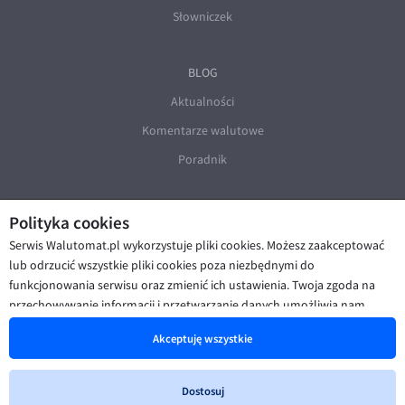
Słowniczek
BLOG
Aktualności
Komentarze walutowe
Poradnik
Polityka cookies
Serwis Walutomat.pl wykorzystuje pliki cookies. Możesz zaakceptować
lub odrzucić wszystkie pliki cookies poza niezbędnymi do
funkcjonowania serwisu oraz zmienić ich ustawienia. Twoja zgoda na
© Walutomat 2026
|
Regulaminy
|
przechowywanie informacji i przetwarzanie danych umożliwia nam
Polityka prywatności i cookies
|
Deklaracja dostępności
poprawę funkcjonalności strony oraz prezentowanie Ci
Akceptuję wszystkie
spersonalizowanych treści i reklam. Więcej informacji znajdziesz w naszej
Polityce cookies
.
Dostosuj