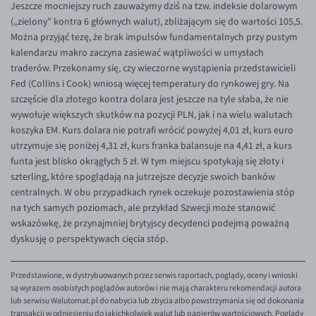
Jeszcze mocniejszy ruch zauważymy dziś na tzw. indeksie dolarowym
EUR/ILS
(„zielony” kontra 6 głównych walut), zbliżającym się do wartości 105,5.
EUR/JPY
Można przyjąć tezę, że brak impulsów fundamentalnych przy pustym
kalendarzu makro zaczyna zasiewać wątpliwości w umysłach
EUR/NZD
traderów. Przekonamy się, czy wieczorne wystąpienia przedstawicieli
EUR/RON
Fed (Collins i Cook) wniosą więcej temperatury do rynkowej gry. Na
szczęście dla złotego kontra dolara jest jeszcze na tyle słaba, że nie
EUR/SGD
wywołuje większych skutków na pozycji PLN, jak i na wielu walutach
EUR/TRY
koszyka EM. Kurs dolara nie potrafi wrócić powyżej 4,01 zł, kurs euro
utrzymuje się poniżej 4,31 zł, kurs franka balansuje na 4,41 zł, a kurs
EUR/ZAR
funta jest blisko okrągłych 5 zł. W tym miejscu spotykają się złoty i
GBP/USD
szterling, które spoglądają na jutrzejsze decyzje swoich banków
centralnych. W obu przypadkach rynek oczekuje pozostawienia stóp
USD/CHF
na tych samych poziomach, ale przykład Szwecji może stanowić
GBP/CHF
wskazówkę, że przynajmniej brytyjscy decydenci podejmą poważną
dyskusję o perspektywach cięcia stóp.
Przedstawione, w dystrybuowanych przez serwis raportach, poglądy, oceny i wnioski
są wyrazem osobistych poglądów autorów i nie mają charakteru rekomendacji autora
lub serwisu Walutomat.pl do nabycia lub zbycia albo powstrzymania się od dokonania
transakcji w odniesieniu do jakichkolwiek walut lub papierów wartościowych. Poglądy