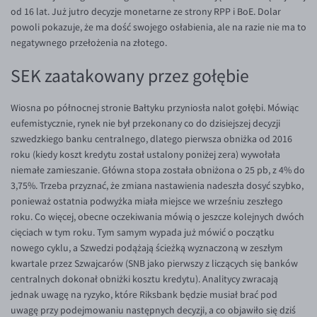
Inne pary walutowe
Aplikacja mobilna
Poradnik
od 16 lat. Już jutro decyzje monetarne ze strony RPP i BoE. Dolar
powoli pokazuje, że ma dość swojego osłabienia, ale na razie nie ma to
KONTAKT
Bezpieczeństwo
AUD/PLN
negatywnego przełożenia na złotego.
Pomoc
Kontakt
BGN/PLN
PL
SEK zaatakowany przez gołębie
Dla mediów
CAD/PLN
Pomoc
CNY/PLN
FAQ
Wiosna po północnej stronie Bałtyku przyniosła nalot gołębi. Mówiąc
eufemistycznie, rynek nie był przekonany co do dzisiejszej decyzji
HKD/PLN
Konto i opłaty
szwedzkiego banku centralnego, dlatego pierwsza obniżka od 2016
HUF/PLN
Wymiana walut
roku (kiedy koszt kredytu został ustalony poniżej zera) wywołała
niemałe zamieszanie. Główna stopa została obniżona o 25 pb, z 4% do
ILS/PLN
Banki i przelewy
3,75%. Trzeba przyznać, że zmiana nastawienia nadeszła dosyć szybko,
JPY/PLN
Przelewy zagraniczne
ponieważ ostatnia podwyżka miała miejsce we wrześniu zeszłego
roku. Co więcej, obecne oczekiwania mówią o jeszcze kolejnych dwóch
NZD/PLN
Słowniczek
cięciach w tym roku. Tym samym wypada już mówić o początku
RON/PLN
nowego cyklu, a Szwedzi podążają ścieżką wyznaczoną w zeszłym
kwartale przez Szwajcarów (SNB jako pierwszy z liczących się banków
SGD/PLN
centralnych dokonał obniżki kosztu kredytu). Analitycy zwracają
TRY/PLN
jednak uwagę na ryzyko, które Riksbank będzie musiał brać pod
uwagę przy podejmowaniu następnych decyzji, a co objawiło się dziś
ZAR/PLN