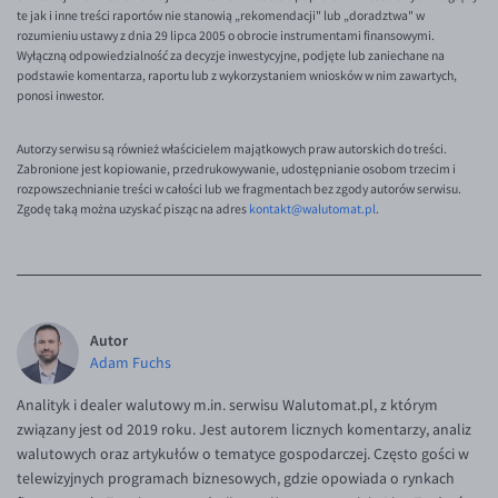
te jak i inne treści raportów nie stanowią „rekomendacji" lub „doradztwa" w
rozumieniu ustawy z dnia 29 lipca 2005 o obrocie instrumentami finansowymi.
Wyłączną odpowiedzialność za decyzje inwestycyjne, podjęte lub zaniechane na
podstawie komentarza, raportu lub z wykorzystaniem wniosków w nim zawartych,
ponosi inwestor.
Autorzy serwisu są również właścicielem majątkowych praw autorskich do treści.
Zabronione jest kopiowanie, przedrukowywanie, udostępnianie osobom trzecim i
rozpowszechnianie treści w całości lub we fragmentach bez zgody autorów serwisu.
Zgodę taką można uzyskać pisząc na adres
kontakt@walutomat.pl
.
Autor
Adam Fuchs
Analityk i dealer walutowy m.in. serwisu Walutomat.pl, z którym
związany jest od 2019 roku. Jest autorem licznych komentarzy, analiz
walutowych oraz artykułów o tematyce gospodarczej. Często gości w
telewizyjnych programach biznesowych, gdzie opowiada o rynkach