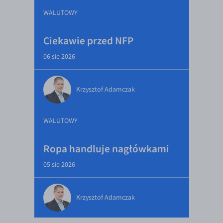
WALUTOWY
Ciekawie przed NFP
06 sie 2026
Krzysztof Adamczak
WALUTOWY
Ropa handluje nagłówkami
05 sie 2026
Krzysztof Adamczak