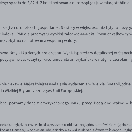
ego spadła do 3,82 zł. Z kolei notowania euro wyglądają w miarę stabilnie i o
acji z europejskich gospodarek. Niestety w większości nie były to pozyty
k indeksu PMI dla przemysłu wyniósł zaledwie 44,4 pkt. Również całkowity w
łynęły zbytnio na notowania wspólnej waluty.
aliśmy kilka danych zza oceanu. Wyniki sprzedaży detalicznej w Stanac
 pozytywnie zaskoczył rynki co umocniło amerykańską walutę na szerokim r
ie ciekawie. Najważniejsze wydają się wydarzenia w Wielkiej Brytanii, gdzi
 Wielkiej Brytanii z szeregów Unii Europejskiej.
ąca, poznamy dane z amerykańskiego rynku pracy. Będą one ważne w ko
ortach, poglądy, oceny i wnioski są wyrazem osobistych poglądów autorów i nie mają charak
onania transakcji w odniesieniu do jakichkolwiek walut lub papierów wartościowych. Poglądy 