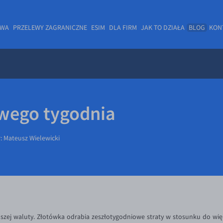
OWA
PRZELEWY ZAGRANICZNE
ESIM
DLA FIRM
JAK TO DZIAŁA
BLOG
KON
wego tygodnia
r:
Mateusz Wielewicki
ej waluty. Złotówka odrabia zeszłotygodniowe straty w stosunku do więk