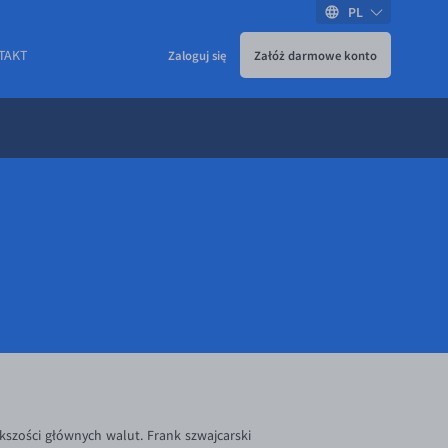
PL
TAKT
Zaloguj się
Załóż darmowe konto
szości głównych walut. Frank szwajcarski