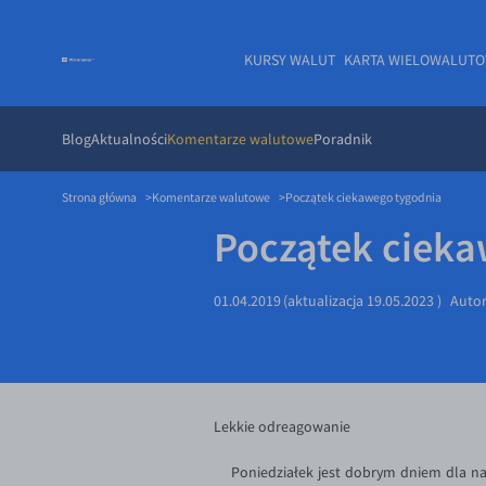
KURSY WALUT
KARTA WIELOWALUT
Blog
Aktualności
Komentarze walutowe
Poradnik
Strona główna
Komentarze walutowe
Początek ciekawego tygodnia
Początek cieka
01.04.2019
(aktualizacja
19.05.2023
)
Auto
Lekkie odreagowanie
Poniedziałek jest dobrym dniem dla nasz