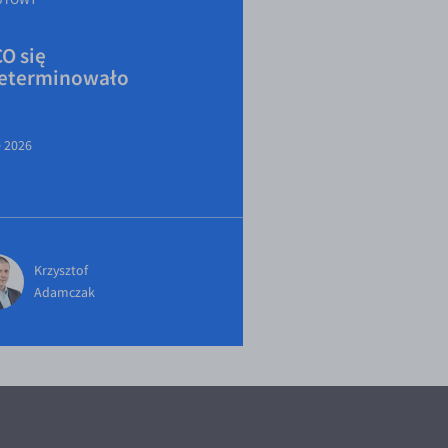
O się
eterminowało
e 2026
Krzysztof
Adamczak