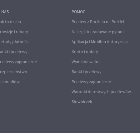
 NAS
POMOC
ak to działa
Przelew z Portfela na Portfel
rowizje i rabaty
Najczęściej zadawane pytania
etody płatności
Aplikacja i Mobilna Autoryzacja
anki i przelewy
Konto i opłaty
rzelewy zagraniczne
Wymiana walut
ezpieczeństwo
Banki i przelewy
la mediów
Przelewy zagraniczne
Warunki darmowych przelewów
Słowniczek