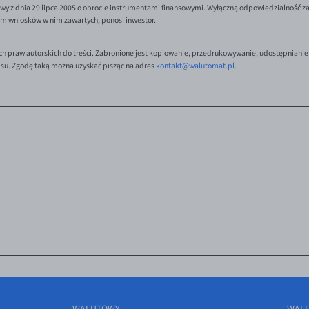
y z dnia 29 lipca 2005 o obrocie instrumentami finansowymi. Wyłączną odpowiedzialność za 
em wniosków w nim zawartych, ponosi inwestor.
ch praw autorskich do treści. Zabronione jest kopiowanie, przedrukowywanie, udostępnianie
isu. Zgodę taką można uzyskać pisząc na adres
kontakt@walutomat.pl
.
WALUTOWY
WAL