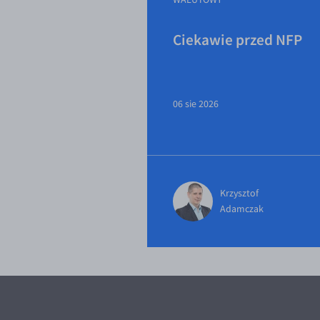
Ciekawie przed NFP
06 sie 2026
Krzysztof
Adamczak