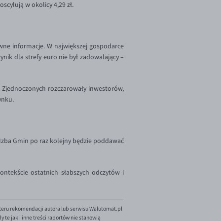
scylują w okolicy 4,29 zł.
wne informacje. W największej gospodarce
ynik dla strefy euro nie był zadowalający –
h Zjednoczonych rozczarowały inwestorów,
ynku.
e Izba Gmin po raz kolejny będzie poddawać
ntekście ostatnich słabszych odczytów i
teru rekomendacji autora lub serwisu Walutomat.pl
te jak i inne treści raportów nie stanowią