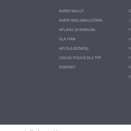
KURSY WALUT
O
KARTA WIELOWALUTOWA
J
APLIKACJA MOBILNA
P
DLA FIRM
M
API DLA BIZNESU
B
USŁUGI PIS/AIS DLA TPP
P
KONTAKT
B
D