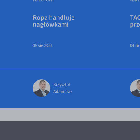
Ropa handluje
TAC
nagłówkami
prz
05 sie 2026
04 si
Krzysztof
Adamczak