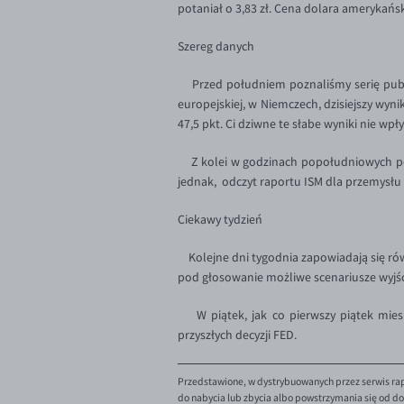
potaniał o 3,83 zł. Cena dolara amerykański
Szereg danych
Przed południem poznaliśmy serię publik
europejskiej, w Niemczech, dzisiejszy wyni
47,5 pkt. Ci dziwne te słabe wyniki nie wp
Z kolei w godzinach popołudniowych pozn
jednak, odczyt raportu ISM dla przemysłu
Ciekawy tydzień
Kolejne dni tygodnia zapowiadają się równ
pod głosowanie możliwe scenariusze wyjścia
W piątek, jak co pierwszy piątek miesi
przyszłych decyzji FED.
Przedstawione, w dystrybuowanych przez serwis rap
do nabycia lub zbycia albo powstrzymania się od dok