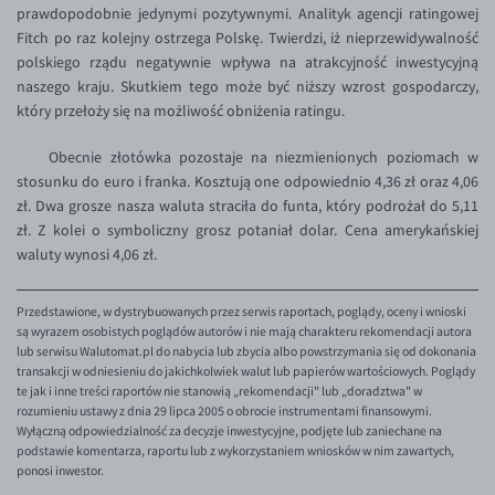
prawdopodobnie jedynymi pozytywnymi. Analityk agencji ratingowej
EUR/USD
Fitch po raz kolejny ostrzega Polskę. Twierdzi, iż nieprzewidywalność
polskiego rządu negatywnie wpływa na atrakcyjność inwestycyjną
EUR/GBP
naszego kraju. Skutkiem tego może być niższy wzrost gospodarczy,
EUR/CHF
który przełoży się na możliwość obniżenia ratingu.
EUR/CZK
Obecnie złotówka pozostaje na niezmienionych poziomach w
EUR/DKK
stosunku do euro i franka. Kosztują one odpowiednio 4,36 zł oraz 4,06
zł. Dwa grosze nasza waluta straciła do funta, który podrożał do 5,11
EUR/NOK
zł. Z kolei o symboliczny grosz potaniał dolar. Cena amerykańskiej
EUR/SEK
waluty wynosi 4,06 zł.
EUR/AUD
Przedstawione, w dystrybuowanych przez serwis raportach, poglądy, oceny i wnioski
EUR/BGN
są wyrazem osobistych poglądów autorów i nie mają charakteru rekomendacji autora
lub serwisu Walutomat.pl do nabycia lub zbycia albo powstrzymania się od dokonania
EUR/CAD
transakcji w odniesieniu do jakichkolwiek walut lub papierów wartościowych. Poglądy
te jak i inne treści raportów nie stanowią „rekomendacji" lub „doradztwa" w
EUR/CNY
rozumieniu ustawy z dnia 29 lipca 2005 o obrocie instrumentami finansowymi.
Wyłączną odpowiedzialność za decyzje inwestycyjne, podjęte lub zaniechane na
EUR/HKD
podstawie komentarza, raportu lub z wykorzystaniem wniosków w nim zawartych,
EUR/HUF
ponosi inwestor.