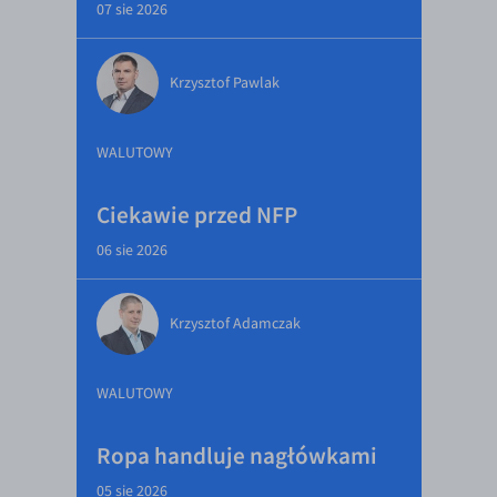
07 sie 2026
Krzysztof Pawlak
WALUTOWY
Ciekawie przed NFP
06 sie 2026
Krzysztof Adamczak
WALUTOWY
Ropa handluje nagłówkami
05 sie 2026