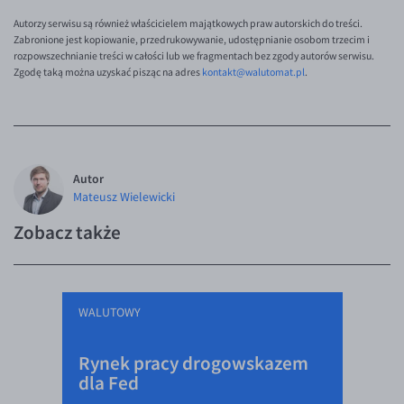
EUR/ILS
Autorzy serwisu są również właścicielem majątkowych praw autorskich do treści.
EUR/JPY
Zabronione jest kopiowanie, przedrukowywanie, udostępnianie osobom trzecim i
rozpowszechnianie treści w całości lub we fragmentach bez zgody autorów serwisu.
EUR/NZD
Zgodę taką można uzyskać pisząc na adres
kontakt@walutomat.pl
.
EUR/RON
EUR/SGD
EUR/TRY
Autor
EUR/ZAR
Mateusz Wielewicki
GBP/USD
Zobacz także
USD/CHF
GBP/CHF
WALUTOWY
Rynek pracy drogowskazem
dla Fed