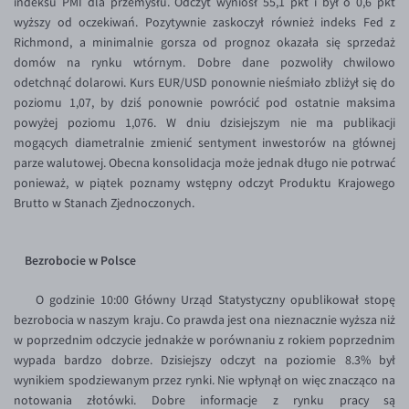
indeksu PMI dla przemysłu. Odczyt wyniósł 55,1 pkt i był o 0,6 pkt
Inne pary walutowe
Aplikacja mobilna
Poradnik
wyższy od oczekiwań. Pozytywnie zaskoczył również indeks Fed z
Richmond, a minimalnie gorsza od prognoz okazała się sprzedaż
KONTAKT
Bezpieczeństwo
AUD/PLN
domów na rynku wtórnym. Dobre dane pozwoliły chwilowo
Pomoc
Kontakt
BGN/PLN
PL
odetchnąć dolarowi. Kurs EUR/USD ponownie nieśmiało zbliżył się do
poziomu 1,07, by dziś ponownie powrócić pod ostatnie maksima
Dla mediów
CAD/PLN
Pomoc
powyżej poziomu 1,076. W dniu dzisiejszym nie ma publikacji
CNY/PLN
FAQ
mogących diametralnie zmienić sentyment inwestorów na głównej
parze walutowej. Obecna konsolidacja może jednak długo nie potrwać
HKD/PLN
Konto i opłaty
ponieważ, w piątek poznamy wstępny odczyt Produktu Krajowego
HUF/PLN
Wymiana walut
Brutto w Stanach Zjednoczonych.
ILS/PLN
Banki i przelewy
JPY/PLN
Przelewy zagraniczne
Bezrobocie w Polsce
NZD/PLN
Słowniczek
O godzinie 10:00 Główny Urząd Statystyczny opublikował stopę
RON/PLN
bezrobocia w naszym kraju. Co prawda jest ona nieznacznie wyższa niż
w poprzednim odczycie jednakże w porównaniu z rokiem poprzednim
SGD/PLN
wypada bardzo dobrze. Dzisiejszy odczyt na poziomie 8.3% był
TRY/PLN
wynikiem spodziewanym przez rynki. Nie wpłynął on więc znacząco na
notowania złotówki. Dobre informacje z rynku pracy są
ZAR/PLN