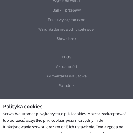
Wymiana walut
Banki i przelewy
Przelewy zagraniczne
Warunki darmowych przelewów
Słowniczek
BLOG
Aktualności
Komentarze walutowe
Poradnik
Polityka cookies
Serwis Walutomat.pl wykorzystuje pliki cookies. Możesz zaakceptować
lub odrzucić wszystkie pliki cookies poza niezbędnymi do
funkcjonowania serwisu oraz zmienić ich ustawienia. Twoja zgoda na
© Walutomat 2026
|
Regulaminy
|