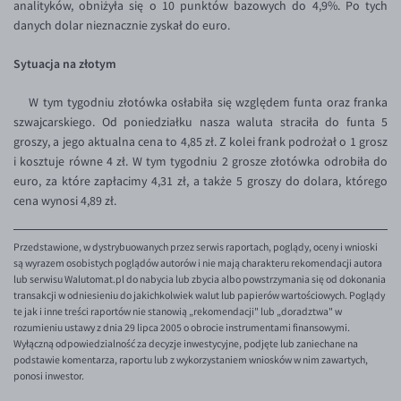
analityków, obniżyła się o 10 punktów bazowych do 4,9%. Po tych
danych dolar nieznacznie zyskał do euro.
EUR/USD
EUR/GBP
Sytuacja na złotym
EUR/CHF
W tym tygodniu złotówka osłabiła się względem funta oraz franka
EUR/CZK
szwajcarskiego. Od poniedziałku nasza waluta straciła do funta 5
groszy, a jego aktualna cena to 4,85 zł. Z kolei frank podrożał o 1 grosz
EUR/DKK
i kosztuje równe 4 zł. W tym tygodniu 2 grosze złotówka odrobiła do
EUR/NOK
euro, za które zapłacimy 4,31 zł, a także 5 groszy do dolara, którego
cena wynosi 4,89 zł.
EUR/SEK
EUR/AUD
Przedstawione, w dystrybuowanych przez serwis raportach, poglądy, oceny i wnioski
EUR/BGN
są wyrazem osobistych poglądów autorów i nie mają charakteru rekomendacji autora
lub serwisu Walutomat.pl do nabycia lub zbycia albo powstrzymania się od dokonania
EUR/CAD
transakcji w odniesieniu do jakichkolwiek walut lub papierów wartościowych. Poglądy
te jak i inne treści raportów nie stanowią „rekomendacji" lub „doradztwa" w
EUR/CNY
rozumieniu ustawy z dnia 29 lipca 2005 o obrocie instrumentami finansowymi.
Wyłączną odpowiedzialność za decyzje inwestycyjne, podjęte lub zaniechane na
EUR/HKD
podstawie komentarza, raportu lub z wykorzystaniem wniosków w nim zawartych,
ponosi inwestor.
EUR/HUF