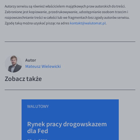
EUR/ILS
Autorzy serwisu są również właścicielem majątkowych praw autorskich do treści.
Zabronione jest kopiowanie, przedrukowywanie, udostępnianie osobom trzecim i
EUR/JPY
rozpowszechnianie treści w całości lub we fragmentach bez zgody autorów serwisu.
Zgodę taką można uzyskać pisząc na adres
kontakt@walutomat.pl
.
EUR/NZD
EUR/RON
EUR/SGD
EUR/TRY
Autor
EUR/ZAR
Mateusz Wielewicki
GBP/USD
Zobacz także
USD/CHF
GBP/CHF
WALUTOWY
Rynek pracy drogowskazem
dla Fed