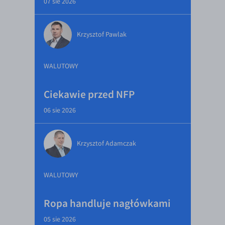
07 sie 2026
Krzysztof Pawlak
WALUTOWY
Ciekawie przed NFP
06 sie 2026
Krzysztof Adamczak
WALUTOWY
Ropa handluje nagłówkami
05 sie 2026