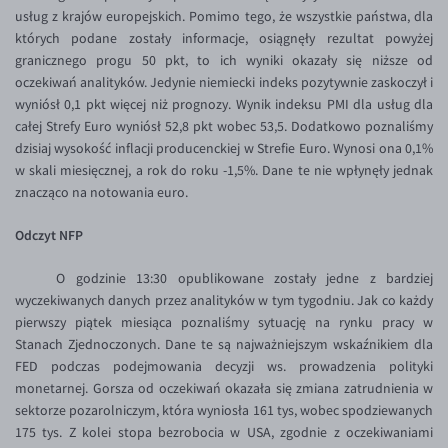
Inne pary walutowe
Aplikacja mobilna
Poradnik
usług z krajów europejskich. Pomimo tego, że wszystkie państwa, dla
których podane zostały informacje, osiągnęły rezultat powyżej
KONTAKT
Bezpieczeństwo
AUD/PLN
granicznego progu 50 pkt, to ich wyniki okazały się niższe od
Pomoc
Kontakt
BGN/PLN
oczekiwań analityków. Jedynie niemiecki indeks pozytywnie zaskoczył i
PL
wyniósł 0,1 pkt więcej niż prognozy. Wynik indeksu PMI dla usług dla
Dla mediów
CAD/PLN
Pomoc
całej Strefy Euro wyniósł 52,8 pkt wobec 53,5. Dodatkowo poznaliśmy
CNY/PLN
FAQ
dzisiaj wysokość inflacji producenckiej w Strefie Euro. Wynosi ona 0,1%
w skali miesięcznej, a rok do roku -1,5%. Dane te nie wpłynęły jednak
HKD/PLN
Konto i opłaty
znacząco na notowania euro.
HUF/PLN
Wymiana walut
Odczyt NFP
ILS/PLN
Banki i przelewy
O godzinie 13:30 opublikowane zostały jedne z bardziej
JPY/PLN
Przelewy zagraniczne
wyczekiwanych danych przez analityków w tym tygodniu. Jak co każdy
NZD/PLN
Słowniczek
pierwszy piątek miesiąca poznaliśmy sytuację na rynku pracy w
Stanach Zjednoczonych. Dane te są najważniejszym wskaźnikiem dla
RON/PLN
FED podczas podejmowania decyzji ws. prowadzenia polityki
SGD/PLN
monetarnej. Gorsza od oczekiwań okazała się zmiana zatrudnienia w
sektorze pozarolniczym, która wyniosła 161 tys, wobec spodziewanych
TRY/PLN
175 tys. Z kolei stopa bezrobocia w USA, zgodnie z oczekiwaniami
ZAR/PLN