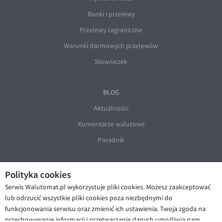
Banki i przelewy
Przelewy zagraniczne
Warunki darmowych przelewów
Słowniczek
BLOG
Aktualności
Komentarze walutowe
Poradnik
Polityka cookies
Serwis Walutomat.pl wykorzystuje pliki cookies. Możesz zaakceptować
lub odrzucić wszystkie pliki cookies poza niezbędnymi do
funkcjonowania serwisu oraz zmienić ich ustawienia. Twoja zgoda na
© Walutomat 2026
|
Regulaminy
|
przechowywanie informacji i przetwarzanie danych umożliwia nam