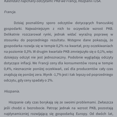
Kalendarz napchany odczytami: PKB we Francji, Hiszpanii i USA.
Inne pary walutowe
Aplikacja mobilna
Poradnik
Francja.
KONTAKT
Bezpieczeństwo
AUD/PLN
Pomoc
Kontakt
BGN/PLN
PL
Dzisiaj poznaliśmy sporo odczytów dotyczących francuskiej
gospodarki. Najważniejszym z nich to oczywiście wzrost PKB.
Dla mediów
CAD/PLN
Pomoc
Delikatnie rozczarował rynki, jednak widać wyraźną poprawę w
CNY/PLN
FAQ
stosunku do poprzedniego rezultatu. Wstępne dane pokazują, że
gospodarka rozwija się w tempie 0,2% na kwartał, przy oczekiwaniach
HKD/PLN
Konto i opłaty
na poziomie 0,3%. W drugim kwartale PKB zmniejszyło się o 0,1%, więc
HUF/PLN
Wymiana walut
dzisiejszy odczyt nie jest jednoznaczny. Podobnie wyglądają odczyty
dotyczące inflacji. We Francji ceny dla konsumentów rosną w tempie
ILS/PLN
Banki i przelewy
0,4%, nieznacznie poniżej oczekiwań, zaś dla producentów cały czas
JPY/PLN
Przelewy zagraniczne
znajdują się poniżej zera. Wynik -1,7% jest i tak lepszy od poprzedniego
odczytu, gdy ceny spadały o 2%.
NZD/PLN
Słowniczek
RON/PLN
Hiszpania.
SGD/PLN
Hiszpanie cały czas borykają się ze swoimi problemami. Zwłaszcza
TRY/PLN
jeśli chodzi o bezrobocie. Patrząc jednak na wzrost PKB, pozostają
najdynamiczniej rozwijającą się gospodarką Europy. Od dwóch lat,
ZAR/PLN