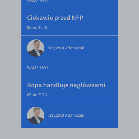
WALUTOWY
Ciekawie przed NFP
06 sie 2026
Krzysztof Adamczak
WALUTOWY
Ropa handluje nagłówkami
05 sie 2026
Krzysztof Adamczak