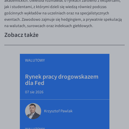
akademickich. Uwielbia rozmawiać o rynkach zarówno z ekspertami,
jak i studentami, z którymi dzieli się wiedzą również podczas
gościnnych wykładów na uczelniach oraz na specjalistycznych
eventach. Zawodowo zajmuje się hedgingiem, a prywatnie spekulacją
na walutach, surowcach oraz indeksach giełdowych.
Zobacz także
WALUTOWY
Rynek pracy drogowskazem
dla Fed
07 sie 2026
Krzysztof Pawlak