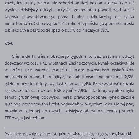
każdy kwartalny wzrost nie schodzi poniżej poziomu 0,7%. Tyle też
EUR/USD
wyniósł dzisiejszy odczyt. Iberyjska gospodarka powoli wychodzi z
kryzysu spowodowanego przez bańkę spekulacyjną na rynku
EUR/GBP
nieruchomości. Od początku 2014 roku Hiszpańska gospodarka urosła
EUR/CHF
o blisko 9% a bezrobocie spadło z 27% do niecałych 19%.
EUR/CZK
USA.
EUR/DKK
Crème de la crème obecnego tygodnia to bez wątpienia odczyt
EUR/NOK
dotyczący wzrostu PKB w Stanach Zjednoczonych. Rynek oczekiwał, że
w końcu PKB zacznie rosnąć na miarę pozostałych wskaźników
EUR/SEK
makroekonomicznych. Analitycy zakładali wynik na poziomie 2,5%,
EUR/AUD
gdzie poprzedni odczyt wyniósł zaledwie 1,4%. Rzeczywistość okazała
się jeszcze lepsza i wzrost PKB wyniósł 2,9%. Tak dobry wynik zamyka
EUR/BGN
temat grudniowej podwyżki. Teraz prawdopodobnie rynek zacznie
EUR/CAD
grać pod proponowaną liczbę podwyżek w przyszłym roku. Do tej pory
mówiono o jednej do dwóch. Dzisiejszy odczyt na pewno pomoże
EUR/CNY
FEDowym jastrzębiom.
EUR/HKD
EUR/HUF
Przedstawione, w dystrybuowanych przez serwis raportach, poglądy, oceny i wnioski