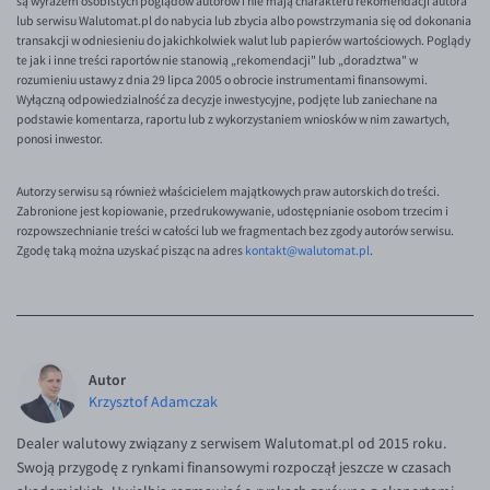
są wyrazem osobistych poglądów autorów i nie mają charakteru rekomendacji autora
EUR/ILS
lub serwisu Walutomat.pl do nabycia lub zbycia albo powstrzymania się od dokonania
transakcji w odniesieniu do jakichkolwiek walut lub papierów wartościowych. Poglądy
EUR/JPY
te jak i inne treści raportów nie stanowią „rekomendacji" lub „doradztwa" w
rozumieniu ustawy z dnia 29 lipca 2005 o obrocie instrumentami finansowymi.
EUR/NZD
Wyłączną odpowiedzialność za decyzje inwestycyjne, podjęte lub zaniechane na
EUR/RON
podstawie komentarza, raportu lub z wykorzystaniem wniosków w nim zawartych,
ponosi inwestor.
EUR/SGD
EUR/TRY
Autorzy serwisu są również właścicielem majątkowych praw autorskich do treści.
Zabronione jest kopiowanie, przedrukowywanie, udostępnianie osobom trzecim i
EUR/ZAR
rozpowszechnianie treści w całości lub we fragmentach bez zgody autorów serwisu.
Zgodę taką można uzyskać pisząc na adres
kontakt@walutomat.pl
.
GBP/USD
USD/CHF
GBP/CHF
Autor
Krzysztof Adamczak
Dealer walutowy związany z serwisem Walutomat.pl od 2015 roku.
Swoją przygodę z rynkami finansowymi rozpoczął jeszcze w czasach