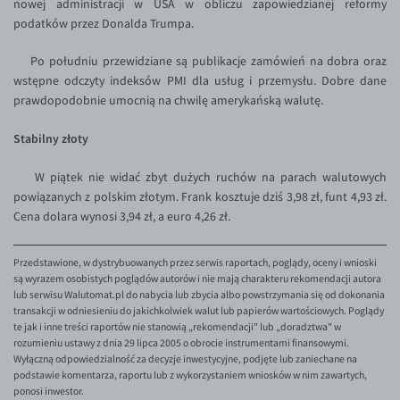
nowej administracji w USA w obliczu zapowiedzianej reformy
podatków przez Donalda Trumpa.
EUR/USD
EUR/GBP
Po południu przewidziane są publikacje zamówień na dobra oraz
wstępne odczyty indeksów PMI dla usług i przemysłu. Dobre dane
EUR/CHF
prawdopodobnie umocnią na chwilę amerykańską walutę.
EUR/CZK
Stabilny złoty
EUR/DKK
EUR/NOK
W piątek nie widać zbyt dużych ruchów na parach walutowych
powiązanych z polskim złotym. Frank kosztuje dziś 3,98 zł, funt 4,93 zł.
EUR/SEK
Cena dolara wynosi 3,94 zł, a euro 4,26 zł.
EUR/AUD
EUR/BGN
Przedstawione, w dystrybuowanych przez serwis raportach, poglądy, oceny i wnioski
są wyrazem osobistych poglądów autorów i nie mają charakteru rekomendacji autora
EUR/CAD
lub serwisu Walutomat.pl do nabycia lub zbycia albo powstrzymania się od dokonania
transakcji w odniesieniu do jakichkolwiek walut lub papierów wartościowych. Poglądy
EUR/CNY
te jak i inne treści raportów nie stanowią „rekomendacji" lub „doradztwa" w
rozumieniu ustawy z dnia 29 lipca 2005 o obrocie instrumentami finansowymi.
EUR/HKD
Wyłączną odpowiedzialność za decyzje inwestycyjne, podjęte lub zaniechane na
podstawie komentarza, raportu lub z wykorzystaniem wniosków w nim zawartych,
EUR/HUF
ponosi inwestor.