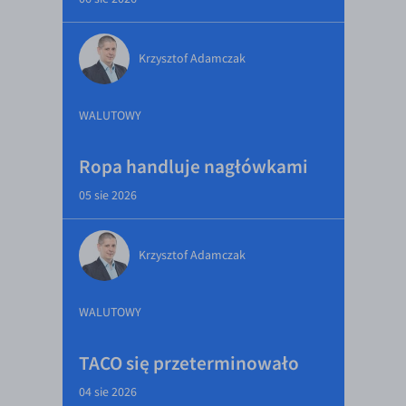
Krzysztof Adamczak
WALUTOWY
Ropa handluje nagłówkami
05 sie 2026
Krzysztof Adamczak
WALUTOWY
TACO się przeterminowało
04 sie 2026