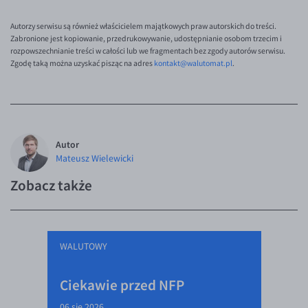
EUR/ILS
Autorzy serwisu są również właścicielem majątkowych praw autorskich do treści.
EUR/JPY
Zabronione jest kopiowanie, przedrukowywanie, udostępnianie osobom trzecim i
rozpowszechnianie treści w całości lub we fragmentach bez zgody autorów serwisu.
EUR/NZD
Zgodę taką można uzyskać pisząc na adres
kontakt@walutomat.pl
.
EUR/RON
EUR/SGD
EUR/TRY
EUR/ZAR
Autor
Mateusz Wielewicki
GBP/USD
Zobacz także
USD/CHF
GBP/CHF
WALUTOWY
Ciekawie przed NFP
06 sie 2026