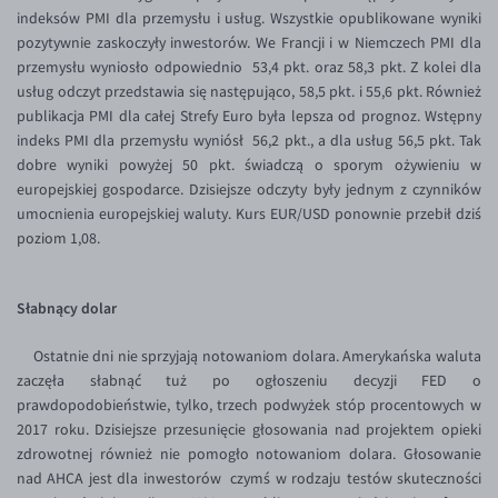
Inne pary walutowe
Aplikacja mobilna
Poradnik
indeksów PMI dla przemysłu i usług. Wszystkie opublikowane wyniki
pozytywnie zaskoczyły inwestorów. We Francji i w Niemczech PMI dla
KONTAKT
Bezpieczeństwo
AUD/PLN
przemysłu wyniosło odpowiednio 53,4 pkt. oraz 58,3 pkt. Z kolei dla
Pomoc
Kontakt
BGN/PLN
usług odczyt przedstawia się następująco, 58,5 pkt. i 55,6 pkt. Również
PL
publikacja PMI dla całej Strefy Euro była lepsza od prognoz. Wstępny
Dla mediów
CAD/PLN
Pomoc
indeks PMI dla przemysłu wyniósł 56,2 pkt., a dla usług 56,5 pkt. Tak
CNY/PLN
FAQ
dobre wyniki powyżej 50 pkt. świadczą o sporym ożywieniu w
europejskiej gospodarce. Dzisiejsze odczyty były jednym z czynników
HKD/PLN
Konto i opłaty
umocnienia europejskiej waluty. Kurs EUR/USD ponownie przebił dziś
HUF/PLN
Wymiana walut
poziom 1,08.
ILS/PLN
Banki i przelewy
Słabnący dolar
JPY/PLN
Przelewy zagraniczne
NZD/PLN
Słowniczek
Ostatnie dni nie sprzyjają notowaniom dolara. Amerykańska waluta
zaczęła słabnąć tuż po ogłoszeniu decyzji FED o
RON/PLN
prawdopodobieństwie, tylko, trzech podwyżek stóp procentowych w
SGD/PLN
2017 roku. Dzisiejsze przesunięcie głosowania nad projektem opieki
zdrowotnej również nie pomogło notowaniom dolara. Głosowanie
TRY/PLN
nad AHCA jest dla inwestorów czymś w rodzaju testów skuteczności
ZAR/PLN