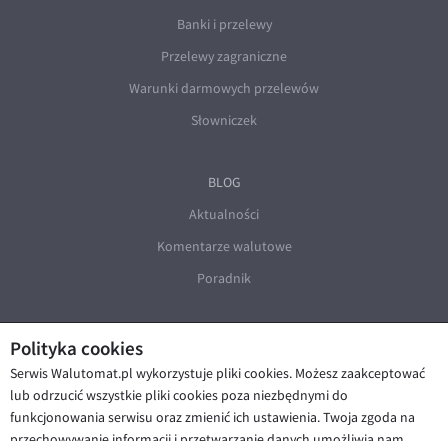
Banki i przelewy
Przelewy zagraniczne
Warunki darmowych przelewów
Słowniczek
BLOG
Aktualności
Komentarze walutowe
Poradnik
Polityka cookies
Serwis Walutomat.pl wykorzystuje pliki cookies. Możesz zaakceptować
lub odrzucić wszystkie pliki cookies poza niezbędnymi do
funkcjonowania serwisu oraz zmienić ich ustawienia. Twoja zgoda na
© Walutomat 2026
|
Regulaminy
|
przechowywanie informacji i przetwarzanie danych umożliwia nam
Polityka prywatności i cookies
|
Deklaracja dostępności