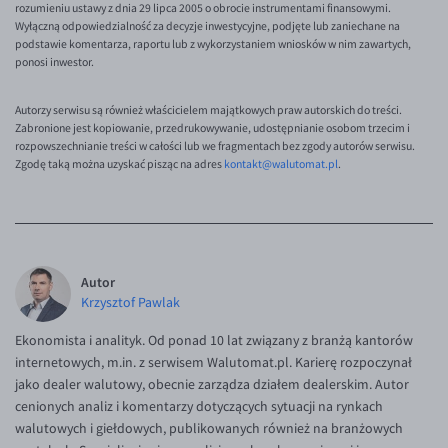
rozumieniu ustawy z dnia 29 lipca 2005 o obrocie instrumentami finansowymi.
Wyłączną odpowiedzialność za decyzje inwestycyjne, podjęte lub zaniechane na
podstawie komentarza, raportu lub z wykorzystaniem wniosków w nim zawartych,
ponosi inwestor.
Autorzy serwisu są również właścicielem majątkowych praw autorskich do treści.
Zabronione jest kopiowanie, przedrukowywanie, udostępnianie osobom trzecim i
rozpowszechnianie treści w całości lub we fragmentach bez zgody autorów serwisu.
Zgodę taką można uzyskać pisząc na adres
kontakt@walutomat.pl
.
Autor
Krzysztof Pawlak
Ekonomista i analityk. Od ponad 10 lat związany z branżą kantorów
internetowych, m.in. z serwisem Walutomat.pl. Karierę rozpoczynał
jako dealer walutowy, obecnie zarządza działem dealerskim. Autor
cenionych analiz i komentarzy dotyczących sytuacji na rynkach
walutowych i giełdowych, publikowanych również na branżowych