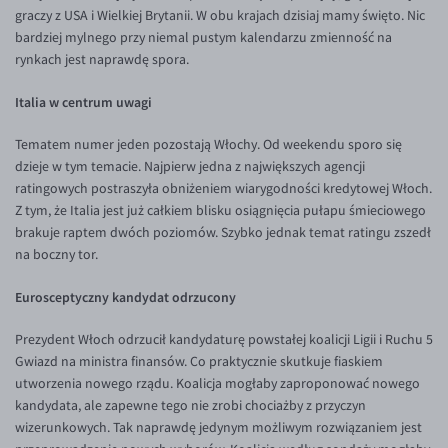
graczy z USA i Wielkiej Brytanii. W obu krajach dzisiaj mamy święto. Nic
Inne pary walutowe
Aplikacja mobilna
Poradnik
bardziej mylnego przy niemal pustym kalendarzu zmienność na
KONTAKT
Bezpieczeństwo
AUD/PLN
rynkach jest naprawdę spora.
Pomoc
Kontakt
BGN/PLN
PL
Italia w centrum uwagi
Dla mediów
CAD/PLN
Pomoc
Tematem numer jeden pozostają Włochy. Od weekendu sporo się
CNY/PLN
FAQ
dzieje w tym temacie. Najpierw jedna z największych agencji
HKD/PLN
Konto i opłaty
ratingowych postraszyła obniżeniem wiarygodności kredytowej Włoch.
Z tym, że Italia jest już całkiem blisku osiągnięcia pułapu śmieciowego
HUF/PLN
Wymiana walut
brakuje raptem dwóch poziomów. Szybko jednak temat ratingu zszedł
ILS/PLN
Banki i przelewy
na boczny tor.
JPY/PLN
Przelewy zagraniczne
Eurosceptyczny kandydat odrzucony
NZD/PLN
Słowniczek
Prezydent Włoch odrzucił kandydaturę powstałej koalicji Ligii i Ruchu 5
RON/PLN
Gwiazd na ministra finansów. Co praktycznie skutkuje fiaskiem
SGD/PLN
utworzenia nowego rządu. Koalicja mogłaby zaproponować nowego
kandydata, ale zapewne tego nie zrobi chociażby z przyczyn
TRY/PLN
wizerunkowych. Tak naprawdę jedynym możliwym rozwiązaniem jest
ZAR/PLN