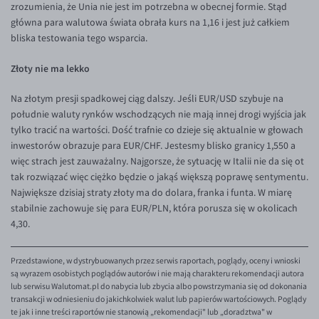
zrozumienia, że Unia nie jest im potrzebna w obecnej formie. Stąd
EUR/ILS
główna para walutowa świata obrała kurs na 1,16 i jest już całkiem
EUR/JPY
bliska testowania tego wsparcia.
EUR/NZD
Złoty nie ma lekko
EUR/RON
Na złotym presji spadkowej ciąg dalszy. Jeśli EUR/USD szybuje na
EUR/SGD
południe waluty rynków wschodzących nie mają innej drogi wyjścia jak
EUR/TRY
tylko tracić na wartości. Dość trafnie co dzieje się aktualnie w głowach
inwestorów obrazuje para EUR/CHF. Jestesmy blisko granicy 1,550 a
EUR/ZAR
więc strach jest zauważalny. Najgorsze, że sytuację w Italii nie da się ot
GBP/USD
tak rozwiązać więc ciężko będzie o jakąś większą poprawę sentymentu.
Największe dzisiaj straty złoty ma do dolara, franka i funta. W miarę
USD/CHF
stabilnie zachowuje się para EUR/PLN, która porusza się w okolicach
GBP/CHF
4,30.
Przedstawione, w dystrybuowanych przez serwis raportach, poglądy, oceny i wnioski
są wyrazem osobistych poglądów autorów i nie mają charakteru rekomendacji autora
lub serwisu Walutomat.pl do nabycia lub zbycia albo powstrzymania się od dokonania
transakcji w odniesieniu do jakichkolwiek walut lub papierów wartościowych. Poglądy
te jak i inne treści raportów nie stanowią „rekomendacji" lub „doradztwa" w