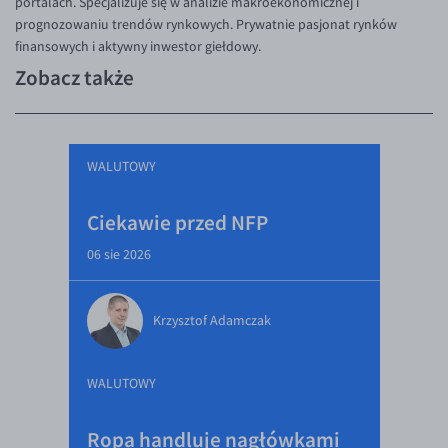
portalach. Specjalizuje się w analizie makroekonomicznej i
prognozowaniu trendów rynkowych. Prywatnie pasjonat rynków
finansowych i aktywny inwestor giełdowy.
Zobacz także
WALUTOWY
Ciekawie przed NFP
06 sie 2026
Krzysztof Adamczak
WALUTOWY
Ropa handluje nagłówkami