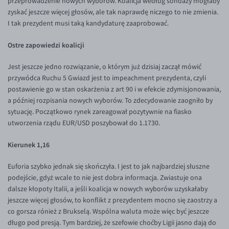
przeprowadzenie nowych wyborów. Koalicja według sondaży mogłaby
zyskać jeszcze więcej głosów, ale tak naprawdę niczego to nie zmienia.
EUR/USD
I tak prezydent musi taką kandydaturę zaaprobować.
EUR/GBP
Ostre zapowiedzi koalicji
EUR/CHF
EUR/CZK
Jest jeszcze jedno rozwiązanie, o którym już dzisiaj zaczął mówić
przywódca Ruchu 5 Gwiazd jest to impeachment prezydenta, czyli
EUR/DKK
postawienie go w stan oskarżenia z art 90 i w efekcie zdymisjonowania,
EUR/NOK
a później rozpisania nowych wyborów. To zdecydowanie zaogniło by
sytuację. Początkowo rynek zareagował pozytywnie na fiasko
EUR/SEK
utworzenia rządu EUR/USD poszybował do 1.1730.
EUR/AUD
Kierunek 1,16
EUR/BGN
Euforia szybko jednak się skończyła. I jest to jak najbardziej słuszne
EUR/CAD
podejście, gdyż wcale to nie jest dobra informacja. Zwiastuje ona
EUR/CNY
dalsze kłopoty Italii, a jeśli koalicja w nowych wyborów uzyskałaby
jeszcze więcej głosów, to konflikt z prezydentem mocno się zaostrzy a
EUR/HKD
co gorsza rónież z Brukselą. Wspólna waluta może więc być jeszcze
EUR/HUF
długo pod presją. Tym bardziej, że szefowie choćby Ligii jasno dają do