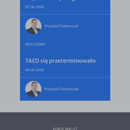
05 sie 2026
Krzysztof Adamczak
WALUTOWY
TACO się przeterminowało
04 sie 2026
Krzysztof Adamczak
KURSY WALUT