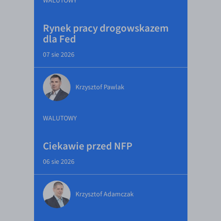
WALUTOWY
Rynek pracy drogowskazem
dla Fed
07 sie 2026
Krzysztof Pawlak
WALUTOWY
Ciekawie przed NFP
06 sie 2026
Krzysztof Adamczak