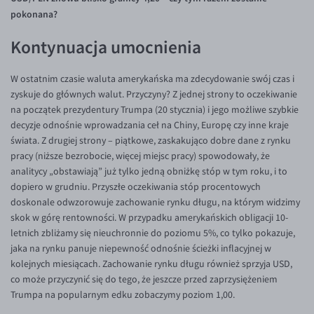
Inne pary walutowe
Aplikacja mobilna
Poradnik
pokonana?
KONTAKT
Bezpieczeństwo
AUD/PLN
Kontynuacja umocnienia
Pomoc
Kontakt
BGN/PLN
PL
W ostatnim czasie waluta amerykańska ma zdecydowanie swój czas i
Dla mediów
CAD/PLN
Pomoc
zyskuje do głównych walut. Przyczyny? Z jednej strony to oczekiwanie
CNY/PLN
FAQ
na początek prezydentury Trumpa (20 stycznia) i jego możliwe szybkie
decyzje odnośnie wprowadzania ceł na Chiny, Europę czy inne kraje
HKD/PLN
Konto i opłaty
świata. Z drugiej strony – piątkowe, zaskakująco dobre dane z rynku
HUF/PLN
Wymiana walut
pracy (niższe bezrobocie, więcej miejsc pracy) spowodowały, że
analitycy „obstawiają” już tylko jedną obniżkę stóp w tym roku, i to
ILS/PLN
Banki i przelewy
dopiero w grudniu. Przyszłe oczekiwania stóp procentowych
JPY/PLN
Przelewy zagraniczne
doskonale odwzorowuje zachowanie rynku długu, na którym widzimy
skok w górę rentowności. W przypadku amerykańskich obligacji 10-
NZD/PLN
Słowniczek
letnich zbliżamy się nieuchronnie do poziomu 5%, co tylko pokazuje,
RON/PLN
jaka na rynku panuje niepewność odnośnie ścieżki inflacyjnej w
kolejnych miesiącach. Zachowanie rynku długu również sprzyja USD,
SGD/PLN
co może przyczynić się do tego, że jeszcze przed zaprzysiężeniem
TRY/PLN
Trumpa na popularnym edku zobaczymy poziom 1,00.
ZAR/PLN