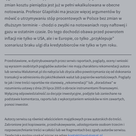
EUR/ILS
zmian kosztu pieniądza jest już w pełni wkalkulowana w obecne
notowania. Profesor Glapiński ma jeszcze więcej argumentów by
EUR/JPY
mówić o utrzymywaniu stóp procentowych w Polsce bez zmian w
EUR/NZD
dłuższym terminie – chodzi o zwyżki na notowaniach ropy naftowej i
gazu w ostatnim czasie. Do tego dochodzi obawa przed powrotem
EUR/RON
inflacji nie tylko w USA, ale i w Europie, co tylko „przyklepuje”
EUR/SGD
scenariusz braku ulgi dla kredytobiorców nie tylko w tym roku.
EUR/TRY
Przedstawione, w dystrybuowanych przez serwis raportach, poglądy, oceny i wnioski
EUR/ZAR
są wyrazem osobistych poglądów autorów i nie mają charakteru rekomendacji autora
lub serwisu Walutomat.pl do nabycia lub zbycia albo powstrzymania się od dokonania
GBP/USD
transakcji w odniesieniu do jakichkolwiek walut lub papierów wartościowych. Poglądy
te jak i inne treści raportów nie stanowią „rekomendacji" lub „doradztwa" w
USD/CHF
rozumieniu ustawy z dnia 29 lipca 2005 o obrocie instrumentami finansowymi.
GBP/CHF
Wyłączną odpowiedzialność za decyzje inwestycyjne, podjęte lub zaniechane na
podstawie komentarza, raportu lub z wykorzystaniem wniosków w nim zawartych,
ponosi inwestor.
Autorzy serwisu są również właścicielem majątkowych praw autorskich do treści.
Zabronione jest kopiowanie, przedrukowywanie, udostępnianie osobom trzecim i
rozpowszechnianie treści w całości lub we fragmentach bez zgody autorów serwisu.
Zgodę taką można uzyskać pisząc na adres
kontakt@walutomat.pl
.