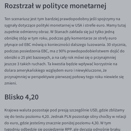
Rozstrzał w polityce monetarnej
EUR/USD
EUR/GBP
Ten scenariusz jest tym bardziej prawdopodobny jeśli spojrzymy na
sygnały dotyczące polityki monetarnej w USA i strefie euro. Mamy tutaj
EUR/CHF
zupełnie odmienny obraz. W Stanach zakłada się już tylko jedną
EUR/CZK
obniżkę stóp w tym roku, podczas gdy komentarze ze strefy euro
płynące od EBC mówią o konieczności dalszego luzowania. 30 stycznia,
EUR/DKK
podczas posiedzenia EBC, ma z 90% prawdopodobieństwem dojść do
EUR/NOK
obniżki o 25 pkt bazowych, a na cały rok mówi się o przynajmniej
jeszcze 3 takich ruchach. Ta kwestia będzie wpływać korzystnie na
EUR/SEK
dolara amerykańskiego względem euro i niewykluczone, że
EUR/AUD
przynajmniej w perspektywie pierwszej połowy tego roku niewiele się
zmieni.
EUR/BGN
Blisko 4,20
EUR/CAD
EUR/CNY
Krajowa waluta pozostaje pod presją szczególnie USD, gdzie zbliżamy
EUR/HKD
się do testu poziomu 4,20. Jednak PLN pozostaje silny choćby w relacji
do euro, gdzie jesteśmy znacznie poniżej poziomu 4,30. W tym
EUR/HUF
tygodniu odbędzie się posiedzenie RPP, ale decyzja odnośnie braku