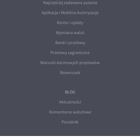
Najczęściej zadawane pytania
Aplikacja i Mobilna Autoryzacja
Konto i opłaty
Wymiana walut
Banki i przelewy
Przelewy zagraniczne
Warunki darmowych przelewów
Słowniczek
BLOG
Aktualności
Komentarze walutowe
Poradnik